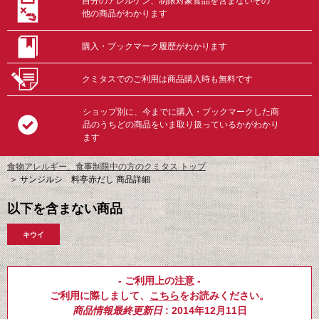
自分のアレルゲン、制限対象食品を含まないその
他の商品がわかります
購入・ブックマーク履歴がわかります
クミタスでのご利用は商品購入時も無料です
ショップ別に、今までに購入・ブックマークした商
品のうちどの商品をいま取り扱っているかがわかり
ます
食物アレルギー、食事制限中の方のクミタス トップ
＞
サンジルシ 料亭赤だし 商品詳細
以下を含まない商品
キウイ
- ご利用上の注意 -
ご利用に際しまして、
こちら
をお読みください。
商品情報最終更新日
: 2014年12月11日