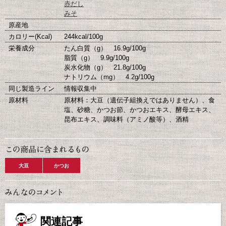
赤だし
みそ
原産地
カロリー(Kcal)
244kcal/100g
栄養成分
たん白質（g） 16.9g/100g
脂質（g） 9.9g/100g
炭水化物（g） 21.8g/100g
ナトリウム（mg） 4.2g/100g
同じ製造ライン
情報収集中
原材料
原材料：大豆（遺伝子組換えではありません）、食
塩、砂糖、かつお節、かつおエキス、酵母エキス、
昆布エキス、調味料（アミノ酸等）、酒精
大豆
かつお
関連記事