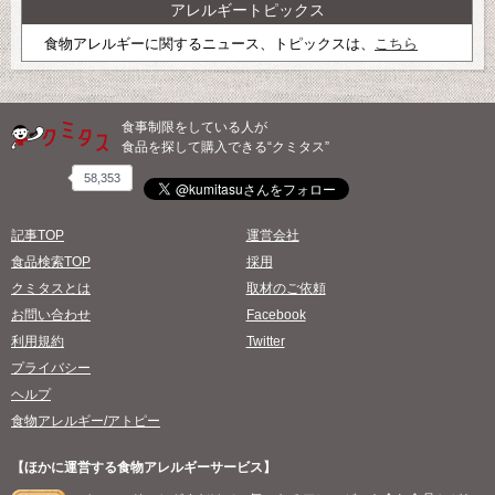
アレルギートピックス
食物アレルギーに関するニュース、トピックスは、
こちら
食事制限をしている人が
食品を探して購入できる“クミタス”
58,353
記事TOP
運営会社
食品検索TOP
採用
クミタスとは
取材のご依頼
お問い合わせ
Facebook
利用規約
Twitter
プライバシー
ヘルプ
食物アレルギー/アトピー
【ほかに運営する食物アレルギーサービス】