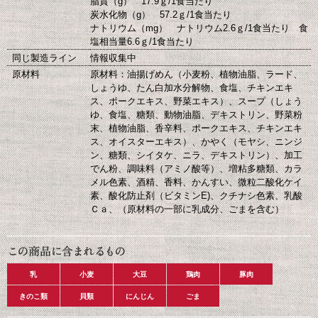
脂質（g） 17.9ｇ/1食当たり
炭水化物（g） 57.2ｇ/1食当たり
ナトリウム（mg） ナトリウム2.6ｇ/1食当たり 食
塩相当量6.6ｇ/1食当たり
同じ製造ライン
情報収集中
原材料
原材料：油揚げめん（小麦粉、植物油脂、ラード、
しょうゆ、たん白加水分解物、食塩、チキンエキ
ス、ポークエキス、野菜エキス）、スープ（しょう
ゆ、食塩、糖類、動物油脂、デキストリン、野菜粉
末、植物油脂、香辛料、ポークエキス、チキンエキ
ス、オイスターエキス）、かやく（モヤシ、ニンジ
ン、糖類、シイタケ、ニラ、デキストリン）、加工
でん粉、調味料（アミノ酸等）、増粘多糖類、カラ
メル色素、酒精、香料、かんすい、微粒二酸化ケイ
素、酸化防止剤（ビタミンE)、クチナシ色素、乳酸
Ｃａ、（原材料の一部に乳成分、ごまを含む）
乳
小麦
大豆
鶏肉
豚肉
きのこ類
貝類
にんじん
ごま