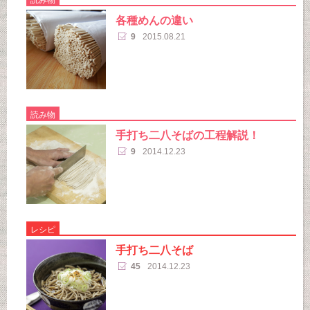
各種めんの違い
9
2015.08.21
読み物
手打ち二八そばの工程解説！
9
2014.12.23
レシピ
手打ち二八そば
45
2014.12.23