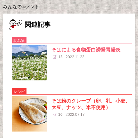
関連記事
読み物
そばによる食物蛋白誘発胃腸炎
13
2022.11.23
レシピ
そば粉のクレープ（卵、乳、小麦、
大豆、ナッツ、米不使用）
10
2022.07.17