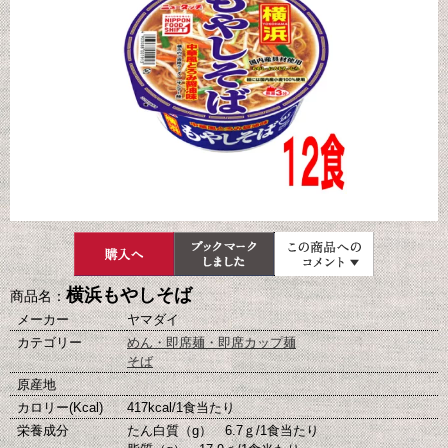
横浜もやしそば
商品名：
メーカー
ヤマダイ
カテゴリー
めん・即席麺・即席カップ麺
そば
原産地
カロリー(Kcal)
417kcal/1食当たり
栄養成分
たん白質（g） 6.7ｇ/1食当たり