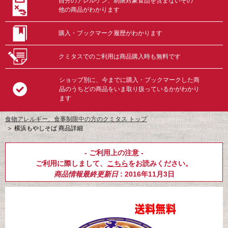
自分のアレルゲン、制限対象食品を含まないその
他の商品がわかります
購入・ブックマーク履歴がわかります
クミタスでのご利用は商品購入時も無料です
ショップ別に、今までに購入・ブックマークした商
品のうちどの商品をいま取り扱っているかがわかり
ます
食物アレルギー、食事制限中の方のクミタス トップ
＞
横浜もやしそば 商品詳細
- ご利用上の注意 -
ご利用に際しまして、
こちら
をお読みください。
商品情報最終更新日
: 2016年11月3日