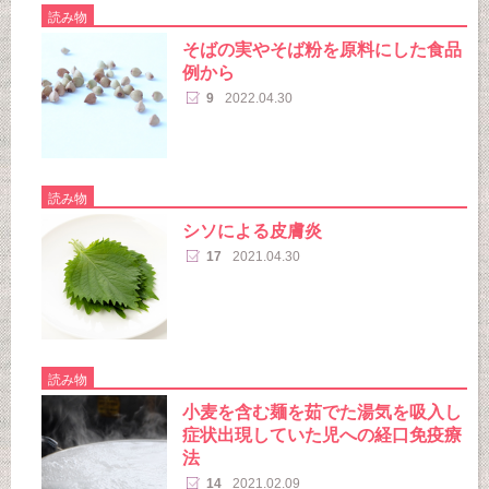
読み物
そばの実やそば粉を原料にした食品
例から
9
2022.04.30
読み物
シソによる皮膚炎
17
2021.04.30
読み物
小麦を含む麺を茹でた湯気を吸入し
症状出現していた児への経口免疫療
法
14
2021.02.09