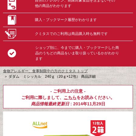
自分のアレルゲン、制限対象食品を含まないその
他の商品がわかります
購入・ブックマーク履歴がわかります
クミタスでのご利用は商品購入時も無料です
ショップ別に、今までに購入・ブックマークした商
品のうちどの商品をいま取り扱っているかがわかり
ます
食物アレルギー、食事制限中の方のクミタス トップ
＞
ダダム ミシッカル 240ｇ（20ｇ×12包） 商品詳細
- ご利用上の注意 -
ご利用に際しまして、
こちら
をお読みください。
商品情報最終更新日
: 2014年11月29日