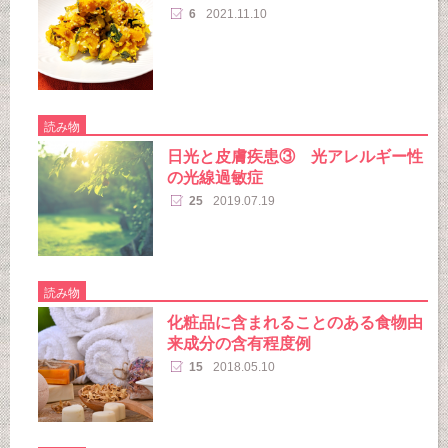
6
2021.11.10
読み物
日光と皮膚疾患③ 光アレルギー性
の光線過敏症
25
2019.07.19
読み物
化粧品に含まれることのある食物由
来成分の含有程度例
15
2018.05.10