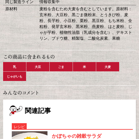
同じ製造ライン
情報収集中
原材料
麦粉を含むため大麦を含むとしています。原材料：
玄米粉、大豆粉、黒ごま微粉末、とうきび粉、麦
粉、長芋粉、小豆粉、栗粉、黒豆粉、もち米粉、全
粒粉、発芽玄米粉、黒米粉、燕麦粉、はと麦粉、じ
ゃが芋粉、植物性油脂（乳成分を含む）、デキスト
リン、ブドウ糖、精製塩、二酸化炭素、果糖
乳
大豆
ごま
米
大麦
じゃがいも
関連記事
レシピ
かぼちゃの雑穀サラダ