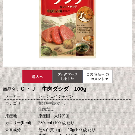
Ｃ・Ｊ 牛肉ダシダ 100g
商品名：
メーカー
シージェイジャパン
カテゴリー
和洋中韓のだし
牛肉だし
原産地
原産国：大韓民国
カロリー(Kcal)
230kcaL/100gあたり
栄養成分
たん白質（g） 13g/100gあたり