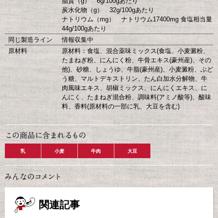
脂質（g） 6g/100gあたり
炭水化物（g） 32g/100gあたり
ナトリウム（mg） ナトリウム17400mg 食塩相当量
44g/100gあたり
同じ製造ライン
情報収集中
原材料
原材料：食塩、混合薬味ミックス(食塩、小麦澱粉、
たまねぎ粉、にんにく粉、牛骨エキス(豪州産)、その
他)、砂糖、しょうゆ、牛脂(豪州産)、小麦澱粉、ぶど
う糖、マルトデキストリン、たん白加水分解物、牛
肉風味エキス、胡椒ミックス、にんにくエキス、に
んにく、たまねぎ混合粉、調味料(アミノ酸等)、酸味
料、香料(原材料の一部に乳、大豆を含む)
乳
小麦
牛肉
大豆
関連記事