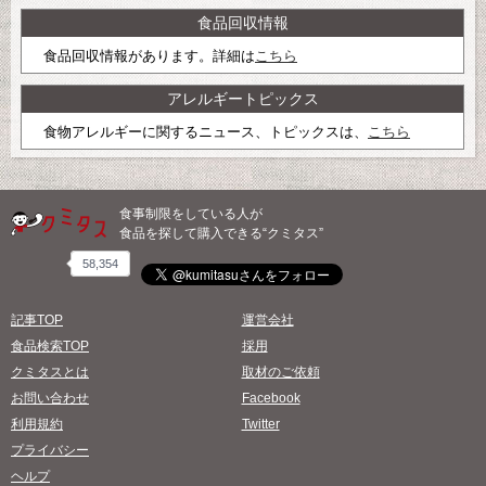
食品回収情報
食品回収情報があります。詳細は
こちら
アレルギートピックス
食物アレルギーに関するニュース、トピックスは、
こちら
食事制限をしている人が
食品を探して購入できる“クミタス”
58,354
記事TOP
運営会社
食品検索TOP
採用
クミタスとは
取材のご依頼
お問い合わせ
Facebook
利用規約
Twitter
プライバシー
ヘルプ