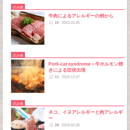
読み物
牛肉によるアレルギーの例から
10
2022.01.05
読み物
Pork-cat syndrome～牛ホルモン焼
きによる症状出現
11
2020.12.07
読み物
ネコ、イヌアレルギーと肉アレルギ
ー
20
2020.02.26