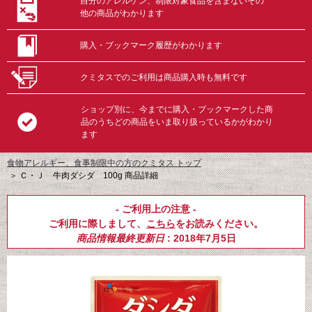
自分のアレルゲン、制限対象食品を含まないその
他の商品がわかります
購入・ブックマーク履歴がわかります
クミタスでのご利用は商品購入時も無料です
ショップ別に、今までに購入・ブックマークした商
品のうちどの商品をいま取り扱っているかがわかり
ます
食物アレルギー、食事制限中の方のクミタス トップ
＞
Ｃ・Ｊ 牛肉ダシダ 100g 商品詳細
- ご利用上の注意 -
ご利用に際しまして、
こちら
をお読みください。
商品情報最終更新日
: 2018年7月5日