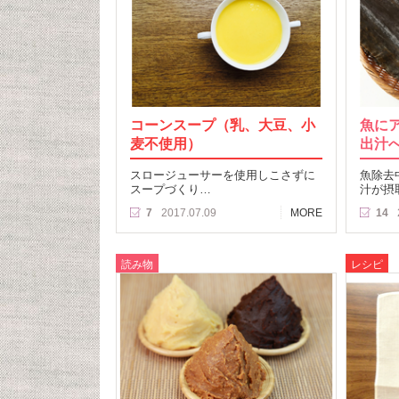
コーンスープ（乳、大豆、小
魚に
麦不使用）
出汁
スロージューサーを使用しこさずに
魚除去
スープづくり…
汁が摂
7
2017.07.09
MORE
14
読み物
レシピ