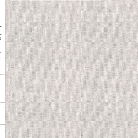
糖
乾
ル