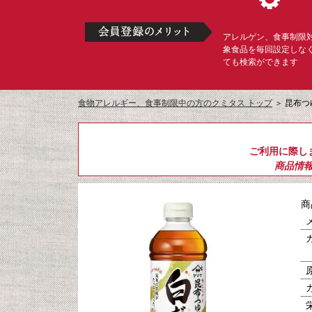
アレルゲン、食事制限
象食品を毎回設定しな
ても検索ができます
食物アレルギー、食事制限中の方のクミタス トップ
＞
昆布つゆ
ご利用に際し
商品情
商