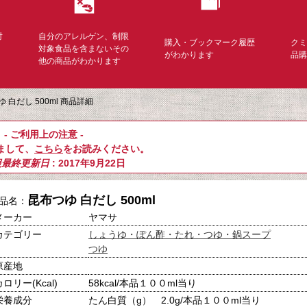
対
自分のアレルゲン、制限
購入・ブックマーク履歴
ク
く
対象食品を含まないその
がわかります
品
他の商品がわかります
 白だし 500ml 商品詳細
- ご利用上の注意 -
まして、
こちら
をお読みください。
報最終更新日
: 2017年9月22日
昆布つゆ 白だし 500ml
品名：
メーカー
ヤマサ
カテゴリー
しょうゆ・ぽん酢・たれ・つゆ・鍋スープ
つゆ
原産地
カロリー(Kcal)
58kcal/本品１００ml当り
栄養成分
たん白質（g） 2.0g/本品１００ml当り