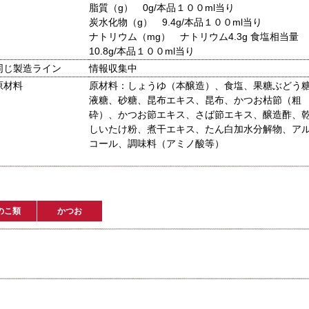
脂質（g） 0g/本品１００ml当り
炭水化物（g） 9.4g/本品１００ml当り
ナトリウム（mg） ナトリウム4.3g 食塩相当量
10.8g/本品１００ml当り
同じ製造ライン
情報収集中
原材料
原材料：しょうゆ（本醸造）、食塩、果糖ぶどう
液糖、砂糖、昆布エキス、昆布、かつお枯節（粗
砕）、かつお節エキス、さば節エキス、醸造酢、
しいたけ粉、煮干エキス、たん白加水分解物、ア
コール、調味料（アミノ酸等）
のこ類
かつお