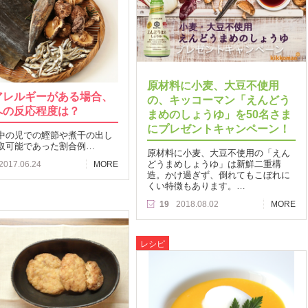
原材料に小麦、大豆不使用
アレルギーがある場合、
の、キッコーマン「えんどう
への反応程度は？
まめのしょうゆ」を50名さま
にプレゼントキャンペーン！
中の児での鰹節や煮干の出し
取可能であった割合例…
原材料に小麦、大豆不使用の「えん
どうまめしょうゆ」は新鮮二重構
2017.06.24
MORE
造。かけ過ぎず、倒れてもこぼれに
くい特徴もあります。…
19
2018.08.02
MORE
レシピ