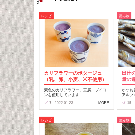
レシピ
読み物
カリフラワーのポタージュ
出汁
（乳、卵、小麦、米不使用）
量の
紫色のカリフラワー、豆腐、ブイヨ
かつお
ンを使用しています…
アルブ
7
2022.01.23
MORE
15
レシピ
読み物