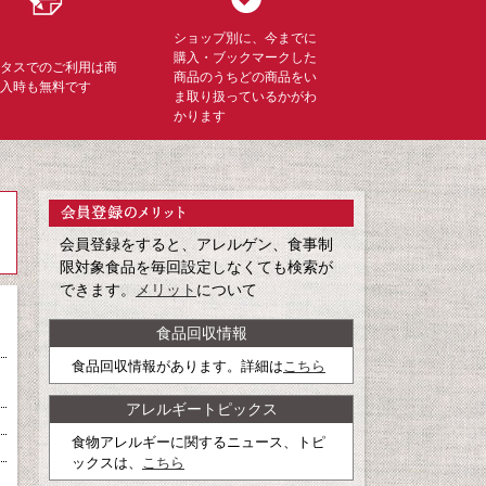
ショップ別に、今までに
購入・ブックマークした
ミタスでのご利用は商
商品のうちどの商品をい
購入時も無料です
ま取り扱っているかがわ
かります
会員登録をすると、アレルゲン、食事制
限対象食品を毎回設定しなくても検索が
できます。
メリット
について
食品回収情報
食品回収情報があります。詳細は
こちら
アレルギートピックス
食物アレルギーに関するニュース、トピ
ックスは、
こちら