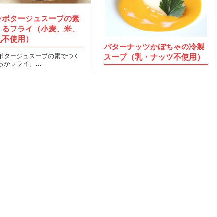
ンポタージュスープの素
くるフライ（小麦、米、
乳不使用）
バターナッツかぼちゃの冷製
ポタージュスープの素でつく
スープ（乳・ナッツ不使用）
らかフライ。…
クリーミーなバターナッツかぼちゃ
2016.05.06
MORE
でつくる冷製スープ！…
73
2015.08.18
MORE
OP
運営会社
Facebook
索TOP
採用
Twitter
タスとは
取材のご依頼
い合わせ
規約
イバシー
プ