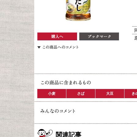
小麦
さば
大豆
き
関連記事