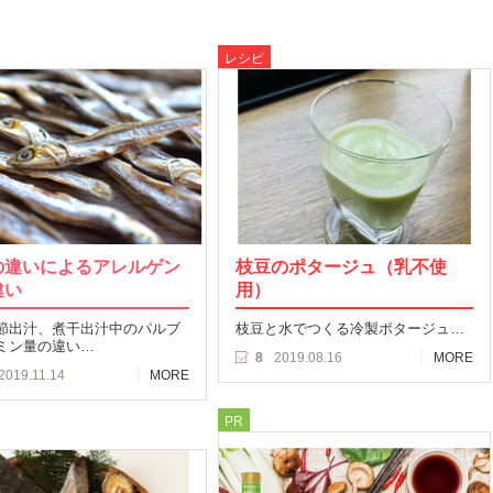
レシピ
の違いによるアレルゲン
枝豆のポタージュ（乳不使
違い
用）
節出汁、煮干出汁中のパルブ
枝豆と水でつくる冷製ポタージュ…
ミン量の違い…
8
2019.08.16
MORE
2019.11.14
MORE
PR