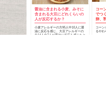
醤油に含まれる小麦、みそに
コー
含まれる大豆にどれくらいの
でつ
人が反応するか？
卵、
小麦アレルギーの方95人中10人に醤
コーン
油に反応を感じ、大豆アレルギーの
るやわ
方14人中7人が醤油に反応を感じたと
16
の報告も…
24
2016.06.27
MORE
記事T
食品検
クミ
食事制限をしている人が
お問
食品を探して購入できる“クミタス”
利用
プラ
58,353
ヘル