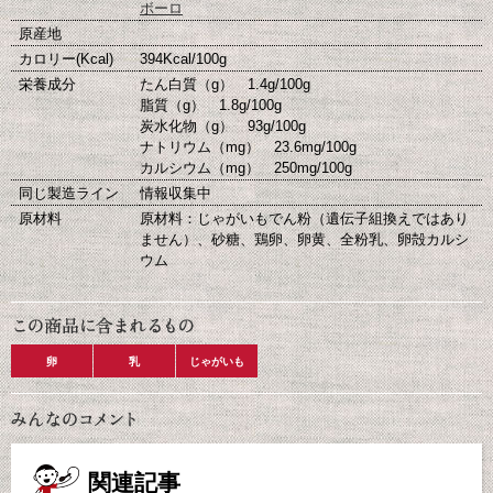
ボーロ
原産地
カロリー(Kcal)
394Kcal/100g
栄養成分
たん白質（g） 1.4g/100g
脂質（g） 1.8g/100g
炭水化物（g） 93g/100g
ナトリウム（mg） 23.6mg/100g
カルシウム（mg） 250mg/100g
同じ製造ライン
情報収集中
原材料
原材料：じゃがいもでん粉（遺伝子組換えではあり
ません）、砂糖、鶏卵、卵黄、全粉乳、卵殻カルシ
ウム
卵
乳
じゃがいも
関連記事