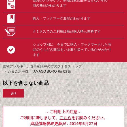
自分のアレルゲン、制限対象食品を含まないその
他の商品がわかります
購入・ブックマーク履歴がわかります
クミタスでのご利用は商品購入時も無料です
ショップ別に、今までに購入・ブックマークした商
品のうちどの商品をいま取り扱っているかがわかり
ます
食物アレルギー、食事制限中の方のクミタス トップ
＞
たまごボーロ TAMAGO BORO 商品詳細
以下を含まない商品
さけ
- ご利用上の注意 -
ご利用に際しまして、
こちら
をお読みください。
商品情報最終更新日
: 2014年6月27日