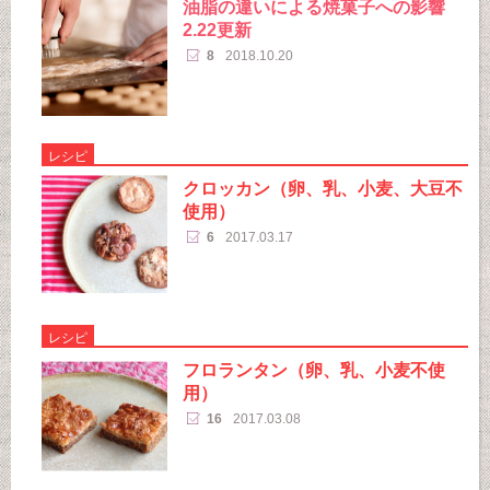
油脂の違いによる焼菓子への影響
2.22更新
8
2018.10.20
レシピ
クロッカン（卵、乳、小麦、大豆不
使用）
6
2017.03.17
レシピ
フロランタン（卵、乳、小麦不使
用）
16
2017.03.08