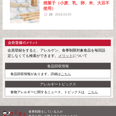
焼菓子（小麦、乳、卵、米、大豆不
使用）
20
2016.03.03
会員登録をすると、アレルゲン、食事制限対象食品を毎回設
定しなくても検索ができます。
メリット
について
食品回収情報
食品回収情報があります。詳細は
こちら
アレルギートピックス
食物アレルギーに関するニュース、トピックスは、
こちら
食事制限をしている人が