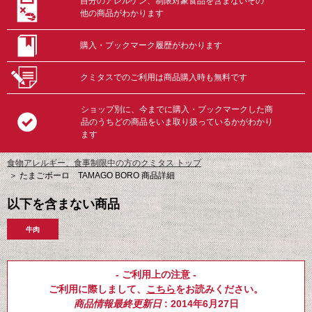
自分のアレルゲン、制限対象食品を含まないその
他の商品がわかります
購入・ブックマーク履歴がわかります
クミタスでのご利用は商品購入時も無料です
ショップ別に、今までに購入・ブックマークした商
品のうちどの商品をいま取り扱っているかがわかり
ます
食物アレルギー、食事制限中の方のクミタス トップ
＞
たまごボーロ TAMAGO BORO 商品詳細
以下を含まない商品
牛肉
- ご利用上の注意 -
ご利用に際しまして、
こちら
をお読みください。
商品情報最終更新日
: 2014年6月27日