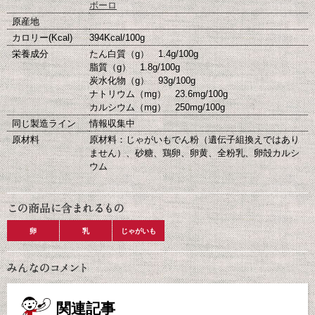
ボーロ
原産地
カロリー(Kcal)
394Kcal/100g
栄養成分
たん白質（g） 1.4g/100g
脂質（g） 1.8g/100g
炭水化物（g） 93g/100g
ナトリウム（mg） 23.6mg/100g
カルシウム（mg） 250mg/100g
同じ製造ライン
情報収集中
原材料
原材料：じゃがいもでん粉（遺伝子組換えではあり
ません）、砂糖、鶏卵、卵黄、全粉乳、卵殻カルシ
ウム
卵
乳
じゃがいも
関連記事