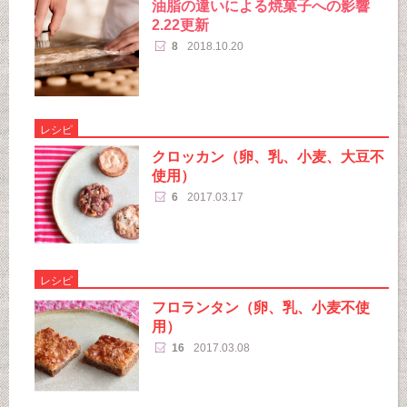
油脂の違いによる焼菓子への影響
2.22更新
8
2018.10.20
レシピ
クロッカン（卵、乳、小麦、大豆不
使用）
6
2017.03.17
レシピ
フロランタン（卵、乳、小麦不使
用）
16
2017.03.08