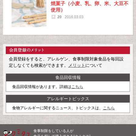
焼菓子（小麦、乳、卵、米、大豆不
使用）
20
2016.03.03
会員登録をすると、アレルゲン、食事制限対象食品を毎回設
定しなくても検索ができます。
メリット
について
食品回収情報
食品回収情報があります。詳細は
こちら
アレルギートピックス
食物アレルギーに関するニュース、トピックスは、
こちら
食事制限をしている人が