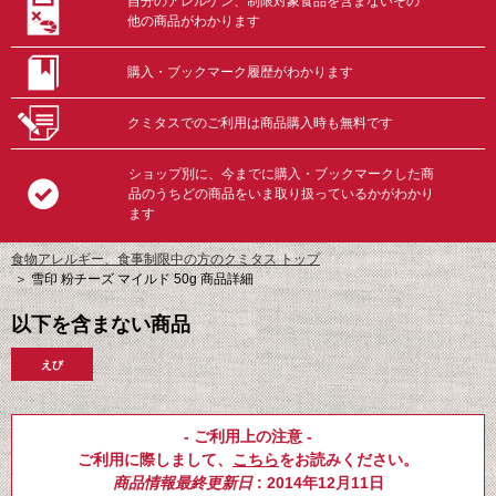
自分のアレルゲン、制限対象食品を含まないその
他の商品がわかります
購入・ブックマーク履歴がわかります
クミタスでのご利用は商品購入時も無料です
ショップ別に、今までに購入・ブックマークした商
品のうちどの商品をいま取り扱っているかがわかり
ます
食物アレルギー、食事制限中の方のクミタス トップ
＞
雪印 粉チーズ マイルド 50g 商品詳細
以下を含まない商品
えび
- ご利用上の注意 -
ご利用に際しまして、
こちら
をお読みください。
商品情報最終更新日
: 2014年12月11日