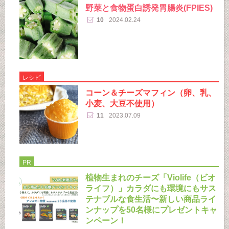
野菜と食物蛋白誘発胃腸炎(FPIES)
10
2024.02.24
レシピ
コーン＆チーズマフィン（卵、乳、
小麦、大豆不使用）
11
2023.07.09
PR
植物生まれのチーズ「Violife（ビオ
ライフ）」カラダにも環境にもサス
テナブルな食生活〜新しい商品ライ
ンナップを50名様にプレゼントキャ
ンペーン！