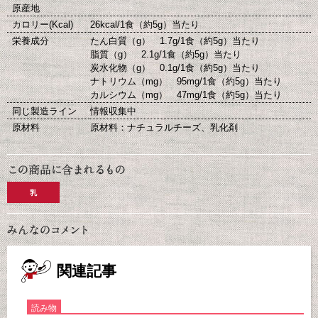
原産地
カロリー(Kcal)
26kcal/1食（約5g）当たり
栄養成分
たん白質（g） 1.7g/1食（約5g）当たり
脂質（g） 2.1g/1食（約5g）当たり
炭水化物（g） 0.1g/1食（約5g）当たり
ナトリウム（mg） 95mg/1食（約5g）当たり
カルシウム（mg） 47mg/1食（約5g）当たり
同じ製造ライン
情報収集中
原材料
原材料：ナチュラルチーズ、乳化剤
乳
関連記事
読み物