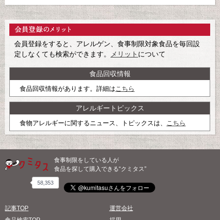
会員登録をすると、アレルゲン、食事制限対象食品を毎回設
定しなくても検索ができます。
メリット
について
食品回収情報
食品回収情報があります。詳細は
こちら
アレルギートピックス
食物アレルギーに関するニュース、トピックスは、
こちら
食事制限をしている人が
食品を探して購入できる“クミタス”
58,353
記事TOP
運営会社
食品検索TOP
採用