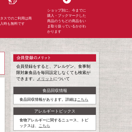
ショップ別に、今までに
購入・ブックマークした
ミタスでのご利用は商
商品のうちどの商品をい
購入時も無料です
ま取り扱っているかがわ
かります
会員登録をすると、アレルゲン、食事制
限対象食品を毎回設定しなくても検索が
できます。
メリット
について
食品回収情報
食品回収情報があります。詳細は
こちら
アレルギートピックス
食物アレルギーに関するニュース、トピ
ックスは、
こちら