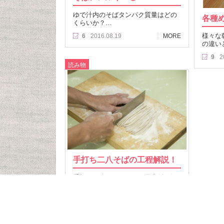
ゆで汁内のそばタンパク質量はどの
各種
くらいか？…
様々な
6
2016.08.19
MORE
の違い
9
2
読み物
手打ち二八そばの工程解説！
手打ち二八そばの工程を写真付で解
説します…
9
2014.12.23
MORE