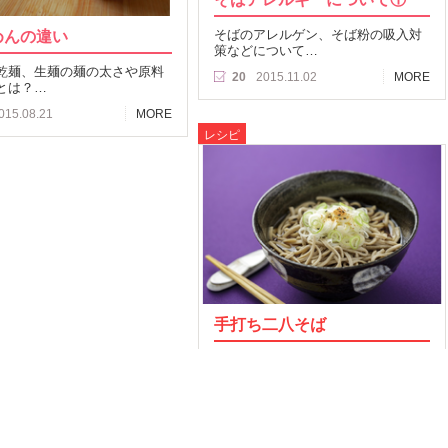
めんの違い
そばのアレルゲン、そば粉の吸入対
策などについて…
乾麺、生麺の麺の太さや原料
20
2015.11.02
MORE
とは？…
015.08.21
MORE
レシピ
手打ち二八そば
自家製手打ち二八そばのレシピ！…
45
2014.12.23
MORE