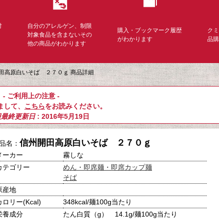
対
自分のアレルゲン、制限
購入・ブックマーク履歴
ク
く
対象食品を含まないその
がわかります
品
他の商品がわかります
田高原白いそば ２７０ｇ 商品詳細
- ご利用上の注意 -
まして、
こちら
をお読みください。
報最終更新日
: 2016年5月19日
信州開田高原白いそば ２７０ｇ
品名：
メーカー
霧しな
カテゴリー
めん・即席麺・即席カップ麺
そば
原産地
カロリー(Kcal)
348kcal/麺100g当たり
栄養成分
たん白質（g） 14.1g/麺100g当たり