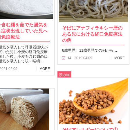
を含む麺を茹でた湯気を
そばにアナフィラキシー歴の
し症状出現していた児へ
ある児における経口免疫療法
口免疫療法
の例
湯気を吸入して呼吸器症状が
8歳男児、11歳男児での例から…
ていた児に小麦の経口免疫療
施した後、小麦を含む麺のゆ
14
2019.04.09
MORE
湯気を吸入して咳・喘鳴…
2021.02.09
MORE
読み物
そばアレルギーについて①