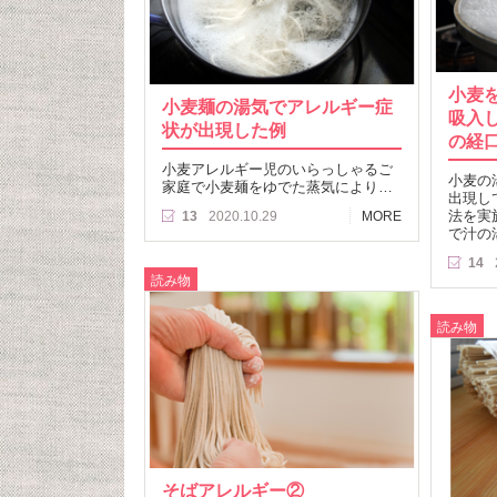
小麦
小麦麺の湯気でアレルギー症
吸入
状が出現した例
の経
小麦アレルギー児のいらっしゃるご
小麦の
家庭で小麦麺をゆでた蒸気により…
出現し
法を実
13
2020.10.29
MORE
で汁の
14
読み物
読み物
そばアレルギー②