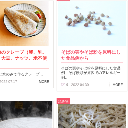
粉のクレープ（卵、乳、
そばの実やそば粉を原料にし
、大豆、ナッツ、米不使
た食品例から
そばの実やそば粉を原料にした食品
例、そば饅頭が原因でのアレルギー
と水のみで作るクレープ…
例…
2022.07.17
MORE
9
2022.04.30
MORE
読み物