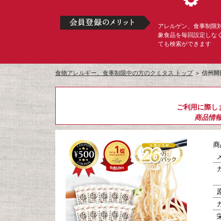
アレルゲン、食事制限
象食品を毎回設定しな
ても検索ができます
食物アレルギー、食事制限中の方のクミタス トップ
＞
信州開
ご利用に際し
商品情
商