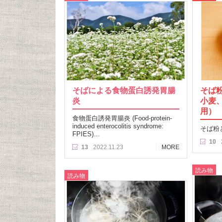
そばによる食物蛋白誘発胃腸
そば
炎
小麦
用）
食物蛋白誘発胃腸炎 (Food-protein-
induced enterocolitis syndrome:
そば粉
FPIES)…
10
13
2022.11.23
MORE
読み物
読み物