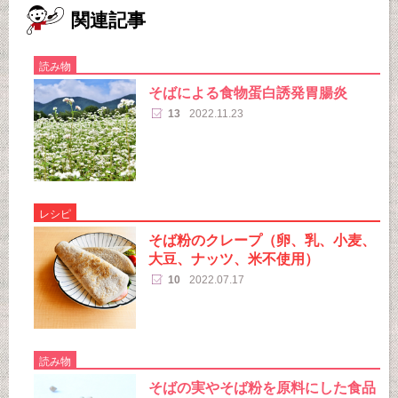
関連記事
読み物
そばによる食物蛋白誘発胃腸炎
13
2022.11.23
レシピ
そば粉のクレープ（卵、乳、小麦、
大豆、ナッツ、米不使用）
10
2022.07.17
読み物
そばの実やそば粉を原料にした食品