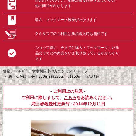
自分のアレルゲン、制限対象食品を含まないその
他の商品がわかります
購入・ブックマーク履歴がわかります
クミタスでのご利用は商品購入時も無料です
ショップ別に、今までに購入・ブックマークした商
品のうちどの商品をいま取り扱っているかがわかり
ます
食物アレルギー、食事制限中の方のクミタス トップ
＞
霧しなそばつゆ付 270g（麺220g、つゆ50g） 商品詳細
- ご利用上の注意 -
ご利用に際しまして、
こちら
をお読みください。
商品情報最終更新日
: 2014年12月11日