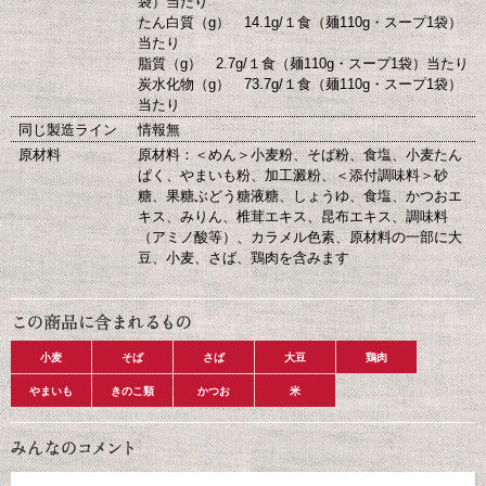
袋）当たり
たん白質（g） 14.1g/１食（麺110g・スープ1袋）
当たり
脂質（g） 2.7g/１食（麺110g・スープ1袋）当たり
炭水化物（g） 73.7g/１食（麺110g・スープ1袋）
当たり
同じ製造ライン
情報無
原材料
原材料：＜めん＞小麦粉、そば粉、食塩、小麦たん
ぱく、やまいも粉、加工澱粉、＜添付調味料＞砂
糖、果糖ぶどう糖液糖、しょうゆ、食塩、かつおエ
キス、みりん、椎茸エキス、昆布エキス、調味料
（アミノ酸等）、カラメル色素、原材料の一部に大
豆、小麦、さば、鶏肉を含みます
小麦
そば
さば
大豆
鶏肉
やまいも
きのこ類
かつお
米