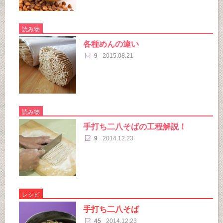
読み物
各種めんの違い
9
2015.08.21
読み物
手打ち二八そばの工程解説！
9
2014.12.23
レシピ
手打ち二八そば
45
2014.12.23