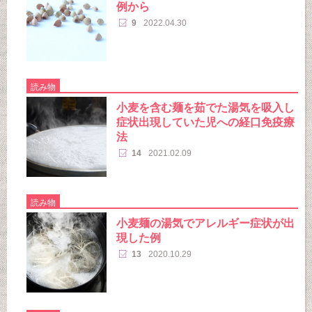
例から
9
2022.04.30
読み物
小麦を含む麺を茹でた湯気を吸入し
症状出現していた児への経口免疫療
法
14
2021.02.09
読み物
小麦麺の湯気でアレルギー症状が出
現した例
13
2020.10.29