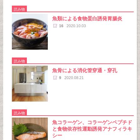
読み物
魚類による食物蛋白誘発胃腸炎
16
2020.10.03
読み物
魚骨による消化管穿通・穿孔
9
2020.08.21
読み物
魚コラーゲン、コラーゲンペプチド
と食物依存性運動誘発アナフィラキ
シー