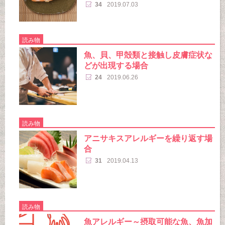
34
2019.07.03
読み物
魚、貝、甲殻類と接触し皮膚症状な
どが出現する場合
24
2019.06.26
読み物
アニサキスアレルギーを繰り返す場
合
31
2019.04.13
読み物
魚アレルギー～摂取可能な魚、魚加