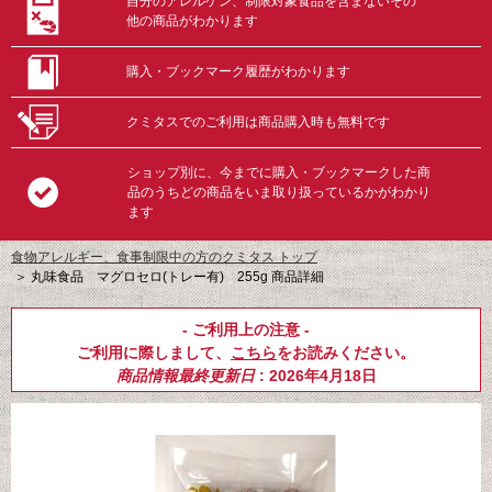
自分のアレルゲン、制限対象食品を含まないその
他の商品がわかります
購入・ブックマーク履歴がわかります
クミタスでのご利用は商品購入時も無料です
ショップ別に、今までに購入・ブックマークした商
品のうちどの商品をいま取り扱っているかがわかり
ます
食物アレルギー、食事制限中の方のクミタス トップ
＞
丸味食品 マグロセロ(トレー有) 255g 商品詳細
- ご利用上の注意 -
ご利用に際しまして、
こちら
をお読みください。
商品情報最終更新日
: 2026年4月18日