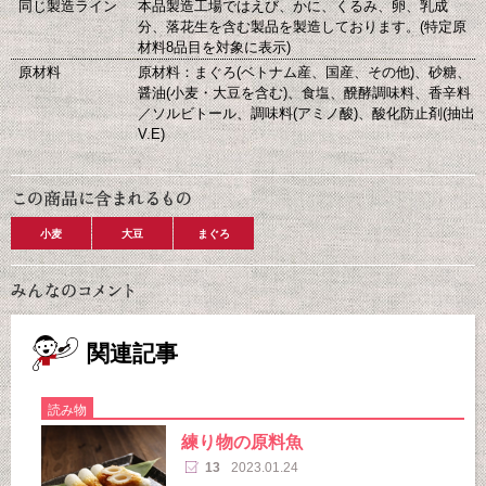
同じ製造ライン
本品製造工場ではえび、かに、くるみ、卵、乳成
分、落花生を含む製品を製造しております。(特定原
材料8品目を対象に表示)
原材料
原材料：まぐろ(ベトナム産、国産、その他)、砂糖、
醤油(小麦・大豆を含む)、食塩、醗酵調味料、香辛料
／ソルビトール、調味料(アミノ酸)、酸化防止剤(抽出
V.E)
小麦
大豆
まぐろ
関連記事
読み物
練り物の原料魚
13
2023.01.24