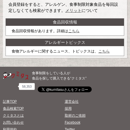
会員登録をすると、アレルゲン、食事制限対象食品を毎回設
定しなくても検索ができます。
メリット
について
食品回収情報
食品回収情報があります。詳細は
こちら
アレルギートピックス
食物アレルギーに関するニュース、トピックスは、
こちら
食事制限をしている人が
食品を探して購入できる“クミタス”
58,353
記事TOP
運営会社
食品検索TOP
採用
クミタスとは
取材のご依頼
お問い合わせ
Facebook
利用規約
Twitter