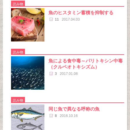
読み物
魚のヒスタミン蓄積を抑制する
11
2017.04.03
読み物
魚による食中毒～パリトキシン中毒
（クルペオトキシズム）
3
2017.01.08
読み物
同じ魚で異なる呼称の魚
8
2016.10.16