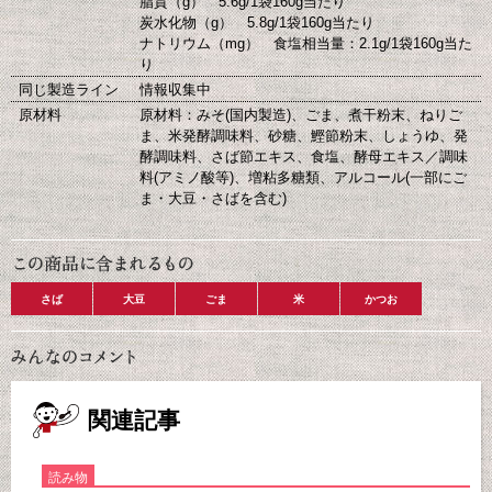
脂質（g） 5.6g/1袋160g当たり
炭水化物（g） 5.8g/1袋160g当たり
ナトリウム（mg） 食塩相当量：2.1g/1袋160g当た
り
同じ製造ライン
情報収集中
原材料
原材料：みそ(国内製造)、ごま、煮干粉末、ねりご
ま、米発酵調味料、砂糖、鰹節粉末、しょうゆ、発
酵調味料、さば節エキス、食塩、酵母エキス／調味
料(アミノ酸等)、増粘多糖類、アルコール(一部にご
ま・大豆・さばを含む)
さば
大豆
ごま
米
かつお
関連記事
読み物