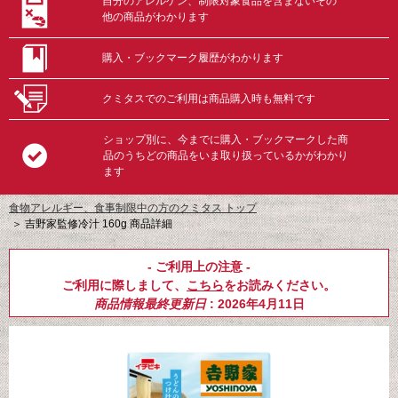
自分のアレルゲン、制限対象食品を含まないその
他の商品がわかります
購入・ブックマーク履歴がわかります
クミタスでのご利用は商品購入時も無料です
ショップ別に、今までに購入・ブックマークした商
品のうちどの商品をいま取り扱っているかがわかり
ます
食物アレルギー、食事制限中の方のクミタス トップ
＞
吉野家監修冷汁 160g 商品詳細
- ご利用上の注意 -
ご利用に際しまして、
こちら
をお読みください。
商品情報最終更新日
: 2026年4月11日