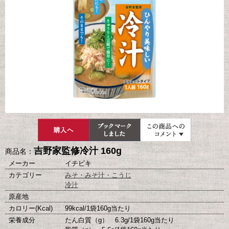
吉野家監修冷汁 160g
商品名：
メーカー
イチビキ
カテゴリー
みそ・みそ汁・こうじ
冷汁
原産地
カロリー(Kcal)
99kcal/1袋160g当たり
栄養成分
たん白質（g） 6.3g/1袋160g当たり