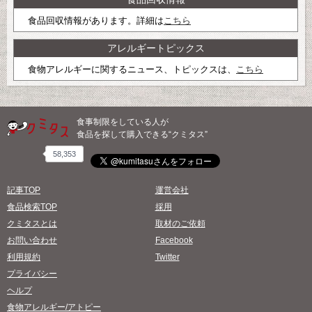
食品回収情報があります。詳細は
こちら
アレルギートピックス
食物アレルギーに関するニュース、トピックスは、
こちら
食事制限をしている人が
食品を探して購入できる“クミタス”
58,353
記事TOP
運営会社
食品検索TOP
採用
クミタスとは
取材のご依頼
お問い合わせ
Facebook
利用規約
Twitter
プライバシー
ヘルプ
食物アレルギー/アトピー