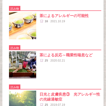
読み物
茶によるアレルギーの可能性
16
2021.10.19
読み物
茶による反応～職業性喘息など
25
2020.02.21
読み物
日光と皮膚疾患③ 光アレルギー性
の光線過敏症
25
2019.07.19