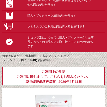
自分のアレルゲン、制限対象食品を含まないその
他の商品がわかります
購入・ブックマーク履歴がわかります
クミタスでのご利用は商品購入時も無料です
ショップ別に、今までに購入・ブックマークした商
品のうちどの商品をいま取り扱っているかがわかり
ます
食物アレルギー、食事制限中の方のクミタス トップ
＞
カンピー 梅こぶ茶48g 商品詳細
- ご利用上の注意 -
ご利用に際しまして、
こちら
をお読みください。
商品情報最終更新日
: 2026年4月11日