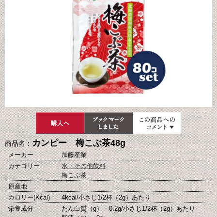
カンピー 梅こぶ茶48g
商品名：
メーカー
加藤産業
カテゴリー
水・その他飲料
梅こぶ茶
原産地
カロリー(Kcal)
4kcal/小さじ1/2杯（2g）あたり
栄養成分
たん白質（g） 0.2g/小さじ1/2杯（2g）あたり