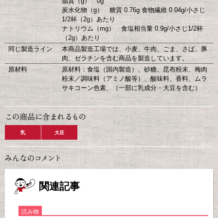
脂質（g） 0g
炭水化物（g） 糖質 0.76g 食物繊維 0.04g/小さじ
1/2杯（2g）あたり
ナトリウム（mg） 食塩相当量 0.9g/小さじ1/2杯
（2g）あたり
同じ製造ライン
本商品製造工場では、小麦、牛肉、ごま、さば、豚
肉、ゼラチンを含む商品を製造しています。
原材料
原材料：食塩（国内製造）、砂糖、昆布粉末、梅肉
粉末／調味料（アミノ酸等）、酸味料、香料、ムラ
サキコーン色素、（一部に乳成分・大豆を含む）
乳
大豆
関連記事
読み物