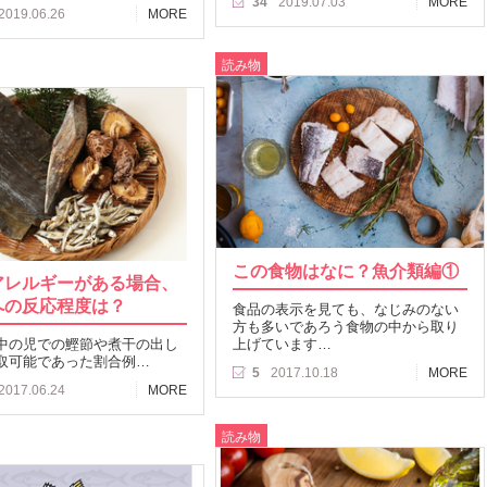
34
2019.07.03
MORE
2019.06.26
MORE
読み物
この食物はなに？魚介類編①
アレルギーがある場合、
への反応程度は？
食品の表示を見ても、なじみのない
方も多いであろう食物の中から取り
中の児での鰹節や煮干の出し
上げています…
取可能であった割合例…
5
2017.10.18
MORE
2017.06.24
MORE
読み物