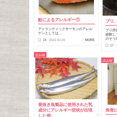
鮭によるアレルギー①
ブリ
アトランティックサーモンのアレル
ブリ摂
ゲンとしては…
経験し
のそう
16
2022.03.20
MORE
17
読み物
読み物
骨抜き魚製品に使用された乳
成分にアレルギー症状が出現
魚骨
した例