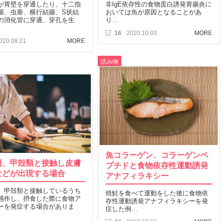
が胃壁を穿通したり、十二指
非IgE依存性の食物蛋白誘発胃腸炎に
腸、虫垂、横行結腸、S状結
おいては魚が原因となることがあ
の消化管に穿通、穿孔を生
り…
16
2020.10.03
MORE
020.08.21
MORE
読み物
魚コラーゲン、コラーゲンペ
貝、甲殻類と接触し皮膚
プチドと食物依存性運動誘発
などが出現する場合
アナフィラキシー
、甲殻類と接触しているうち
焼鮭を食べて運動をした後に食物依
感作し、摂食した際に食物ア
存性運動誘発アナフィラキシーを発
ーを発症する場合がありま
症した例…