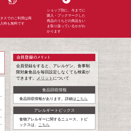
ショップ別に、今までに
購入・ブックマークした
ミタスでのご利用は商
商品のうちどの商品をい
購入時も無料です
ま取り扱っているかがわ
かります
会員登録をすると、アレルゲン、食事制
限対象食品を毎回設定しなくても検索が
できます。
メリット
について
食品回収情報
食品回収情報があります。詳細は
こちら
アレルギートピックス
食物アレルギーに関するニュース、トピ
ックスは、
こちら