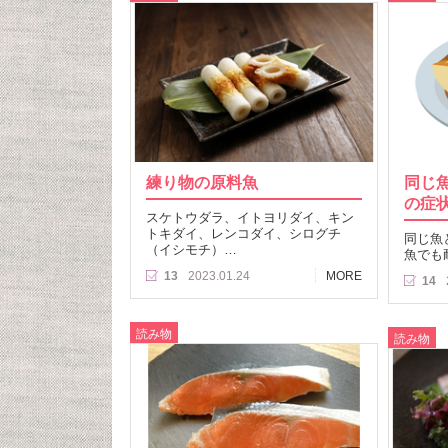
練り物の原料魚
同じ
の症
スケトウダラ、イトヨリダイ、キン
トキダイ、レンコダイ、シログチ
同じ魚
（イシモチ）…
魚でも
13
2023.01.24
MORE
14
読み物
読み物