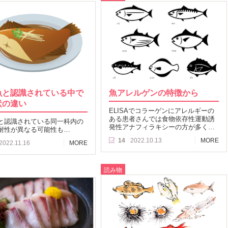
魚と認識されている中で
魚アレルゲンの特徴から
状の違い
ELISAでコラーゲンにアレルギーの
ある患者さんでは食物依存性運動誘
と認識されている同一科内の
発性アナフィラキシーの方が多く…
耐性が異なる可能性も…
14
2022.10.13
MORE
2022.11.16
MORE
読み物