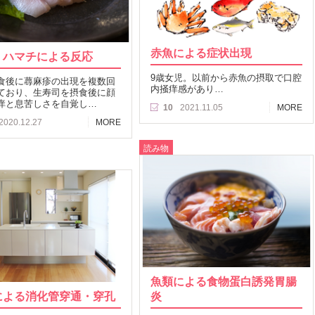
赤魚による症状出現
、ハマチによる反応
9歳女児。以前から赤魚の摂取で口腔
食後に蕁麻疹の出現を複数回
内掻痒感があり…
ており、生寿司を摂食後に顔
痒と息苦しさを自覚し…
10
2021.11.05
MORE
2020.12.27
MORE
読み物
魚類による食物蛋白誘発胃腸
による消化管穿通・穿孔
炎