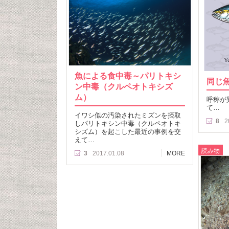
魚による食中毒～パリトキシ
同じ
ン中毒（クルペオトキシズ
ム）
呼称が
て…
イワシ似の汚染されたミズンを摂取
8
2
しパリトキシン中毒（クルペオトキ
シズム）を起こした最近の事例を交
えて…
読み物
3
2017.01.08
MORE