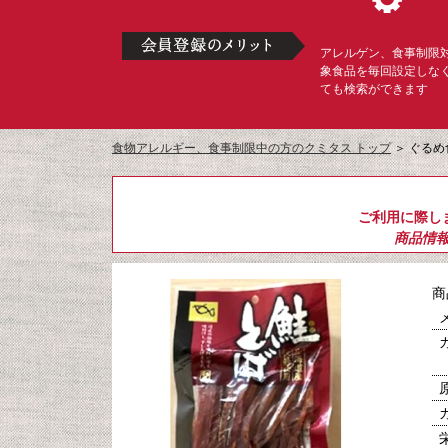
アレルゲン、食事制限
象食品を毎回設定しな
ても検索ができます
食物アレルギー、食事制限中の方のクミタス トップ
＞
ぐるめ
ご利用に際し
商品情
商