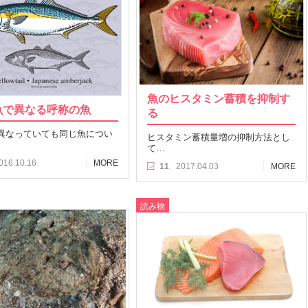
魚のヒスタミン蓄積を抑制す
魚で異なる呼称の魚
る
異なっていても同じ魚につい
ヒスタミン蓄積量増の抑制方法とし
て…
016.10.16
MORE
11
2017.04.03
MORE
読み物