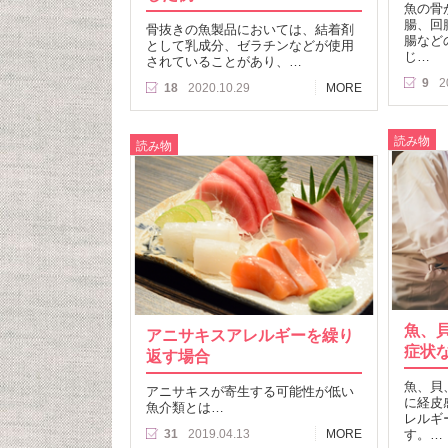
魚の骨
腸、回
骨抜きの魚製品においては、結着剤
腸など
として乳成分、ゼラチンなどが使用
じ…
されていることがあり、…
9
2
18
2020.10.29
MORE
読み物
読み物
魚、
アニサキスアレルギーを繰り
症状
返す場合
魚、貝
アニサキスが寄生する可能性が低い
に経皮
魚介類とは…
レルギ
31
2019.04.13
MORE
す。…