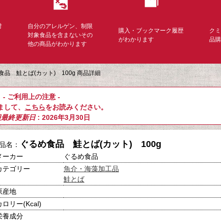
対
自分のアレルゲン、制限
購入・ブックマーク履歴
ク
く
対象食品を含まないその
がわかります
品
他の商品がわかります
食品 鮭とば(カット) 100g 商品詳細
- ご利用上の注意 -
まして、
こちら
をお読みください。
報最終更新日
: 2026年3月30日
ぐるめ食品 鮭とば(カット) 100g
品名：
メーカー
ぐるめ食品
カテゴリー
魚介・海藻加工品
鮭とば
原産地
カロリー(Kcal)
栄養成分