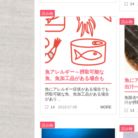
24
読み物
読み物
魚アレルギー～摂取可能な
魚、魚加工品がある場合も
魚に
出汁
魚にアレルギー症状がある場合でも
摂取可能な魚、魚加工品がある場合
魚除去
があり…
汁が摂
14
2018.07.08
MORE
14
読み物
読み物