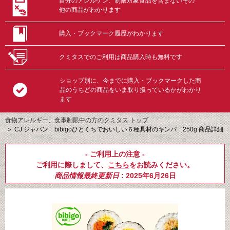
自分のアレルゲン、制限対象食品を含まないその
他の商品がわかります
購入・ブックマーク履歴がわかります
クミタスでのご利用は商品購入時も無料です
ショップ別に、今までに購入・ブックマークした商
品のうちどの商品をいま取り扱っているかがわかり
ます
食物アレルギー、食事制限中の方のクミタス トップ
＞
CJ ジャパン bibigoひとくちでおいしい６種具材のキンパ 250g 商品詳細
- ご利用上の注意 -
ご利用に際しまして、
こちら
をお読みください。
商品情報最終更新日
: 2025年6月26日