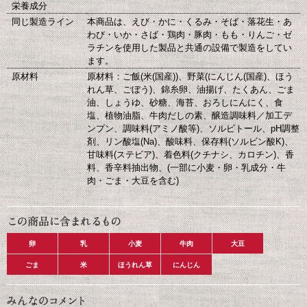
栄養成分
同じ製造ライン
本商品は、えび・かに・くるみ・そば・落花生・あ
わび・いか・さば・鶏肉・豚肉・もも・りんご・ゼ
ラチンを使用した製品と共通の設備で製造をしてい
ます。
原材料
原材料：ご飯(米(国産))、野菜(にんじん(国産)、ほう
れん草、ごぼう)、錦糸卵、油揚げ、たくあん、ごま
油、しょうゆ、砂糖、海苔、おろしにんにく、食
塩、植物油脂、牛肉だしの素、醸造調味料／加工デ
ンプン、調味料(アミノ酸等)、ソルビトール、pH調整
剤、リン酸塩(Na)、酸味料、保存料(ソルビン酸K)、
甘味料(ステビア)、着色料(クチナシ、カロチン)、香
料、香辛料抽出物、(一部に小麦・卵・乳成分・牛
肉・ごま・大豆を含む)
卵
乳
小麦
牛肉
大豆
ごま
米
ほうれん草
にんじん