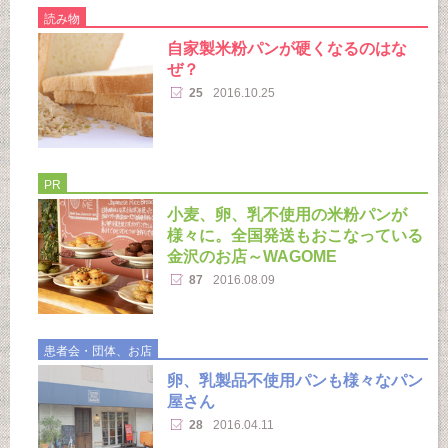
読み物
自家製米粉パンが硬くなるのはな
ぜ？
25
2016.10.25
PR
小麦、卵、乳不使用の米粉パンが
様々に。全国発送もおこなっている
金沢のお店～WAGOME
87
2016.08.09
患者会・団体、お店
卵、乳製品不使用パンも様々なパン
屋さん
28
2016.04.11