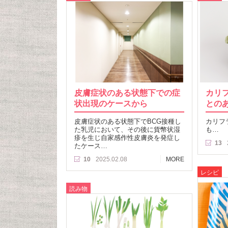
皮膚症状のある状態下での症
カリ
状出現のケースから
との
皮膚症状のある状態下でBCG接種し
カリフ
た乳児において、その後に貨幣状湿
も…
疹を生じ自家感作性皮膚炎を発症し
13
たケース…
10
2025.02.08
MORE
レシピ
読み物