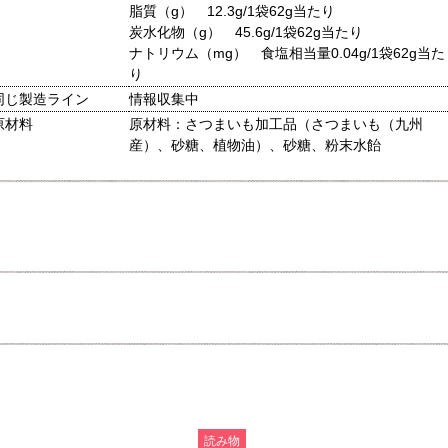
脂質（g） 12.3g/1袋62g当たり
炭水化物（g） 45.6g/1袋62g当たり
ナトリウム（mg） 食塩相当量0.04g/1袋62g当た
り
同じ製造ライン
情報収集中
原材料
原材料：さつまいも加工品（さつまいも（九州
産）、砂糖、植物油）、砂糖、粉末水飴
読み物