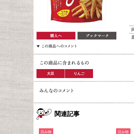
大豆
りんご
関連記事
読み物
読み物