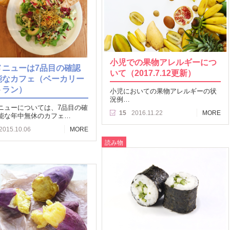
小児での果物アレルギーにつ
メニューは7品目の確認
いて（2017.7.12更新）
能なカフェ（ベーカリー
トラン）
小児においての果物アレルギーの状
況例…
ニューについては、7品目の確
15
2016.11.22
MORE
能な年中無休のカフェ…
2015.10.06
MORE
読み物