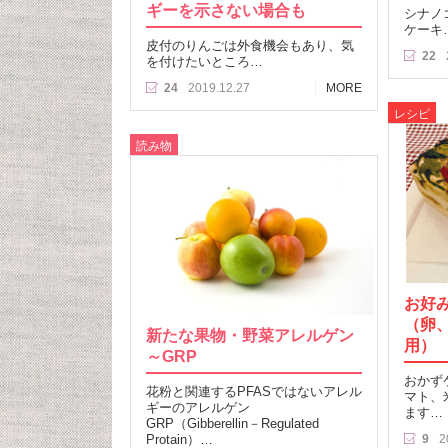
ギーを示さない場合も
シナノ
ケーキ
皮付のりんごは外食機会もあり、気
22
を付けたいところ…
24
2019.12.27
MORE
レシピ
読み物
お好
（卵
新たな果物・野菜アレルゲン
用）
～GRP
おかず
花粉と関連するPFASではないアレル
マト、
ギーのアレルゲン
ます…
GRP（Gibberellin－Regulated
Protain）…
9
2