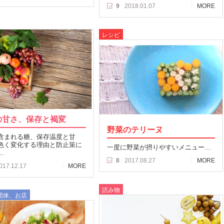
9
2018.01.07
MORE
レシピ
の甘さ、保存と褐変
野菜のテリーヌ
含まれる糖、保存温度と甘
色く変化する理由と防止策に
一度に野菜が摂りやすいメニュー…
…
8
2017.08.27
MORE
017.12.17
MORE
読み物
団体、お店