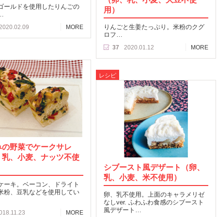
ゴールドを使用したりんごの
用）
…
りんごと生姜たっぷり。米粉のクグ
2020.02.09
MORE
ロフ…
37
2020.01.12
MORE
レシピ
みの野菜でケークサレ
、乳、小麦、ナッツ不使
シブースト風デザート（卵、
乳、小麦、米不使用）
ケーキ。ベーコン、ドライト
米粉、豆乳などを使用してい
卵、乳不使用。上面のキャラメリゼ
なしver. ふわふわ食感のシブースト
風デザート…
018.11.23
MORE