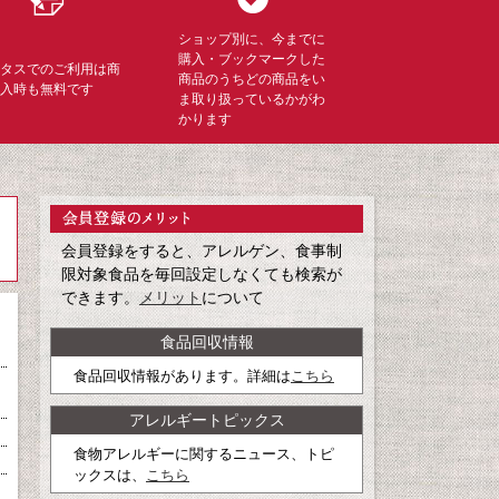
ショップ別に、今までに
購入・ブックマークした
ミタスでのご利用は商
商品のうちどの商品をい
購入時も無料です
ま取り扱っているかがわ
かります
会員登録をすると、アレルゲン、食事制
限対象食品を毎回設定しなくても検索が
できます。
メリット
について
食品回収情報
食品回収情報があります。詳細は
こちら
アレルギートピックス
食物アレルギーに関するニュース、トピ
ックスは、
こちら