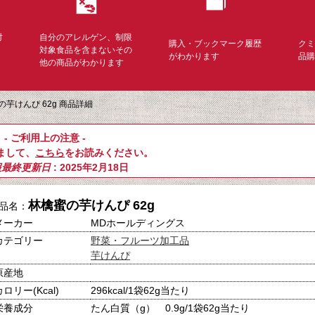
対
自分のアレルゲン、制限
購入・ブックマーク履歴
ク
く
対象食品を含まないその
がわかります
品
他の商品がわかります
の芋けんぴ 62g 商品詳細
- ご利用上の注意 -
まして、
こちら
をお読みください。
報最終更新日
: 2025年2月18日
林檎蜜の芋けんぴ 62g
品名：
メーカー
MDホールディングス
カテゴリー
野菜・フルーツ加工品
芋けんぴ
原産地
カロリー(Kcal)
296kcal/1袋62g当たり
栄養成分
たん白質（g） 0.9g/1袋62g当たり