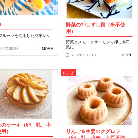
球
野菜の押しずし風（米不使
用）
フルーツを使用した簡単レシ
野菜とスモークサーモンで押し寿司
風に…
2022.08.28
MORE
7
2021.12.19
MORE
レシピ
ごのケーキ（卵、乳、小
使用）
りんご＆生姜のクグロフ
（卵、乳、小麦、大豆不使