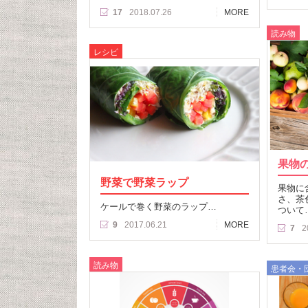
17
2018.07.26
MORE
読み物
レシピ
果物
野菜で野菜ラップ
果物に
さ、茶
ケールで巻く野菜のラップ…
ついて
9
2017.06.21
MORE
7
2
読み物
患者会・