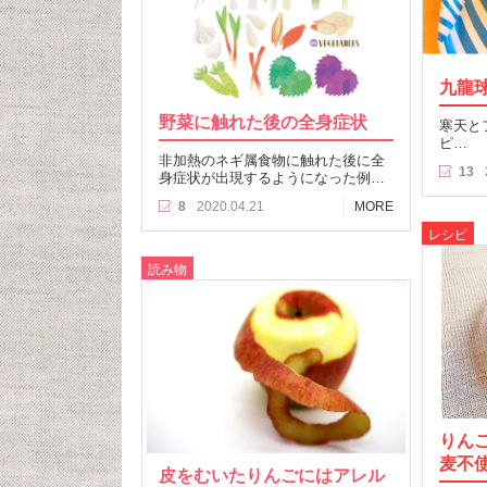
九龍
野菜に触れた後の全身症状
寒天と
ピ…
非加熱のネギ属食物に触れた後に全
13
身症状が出現するようになった例…
8
2020.04.21
MORE
レシピ
読み物
りん
麦不
皮をむいたりんごにはアレル