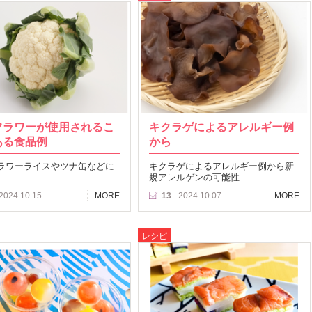
フラワーが使用されるこ
キクラゲによるアレルギー例
ある食品例
から
ラワーライスやツナ缶などに
キクラゲによるアレルギー例から新
規アレルゲンの可能性…
2024.10.15
MORE
13
2024.10.07
MORE
レシピ