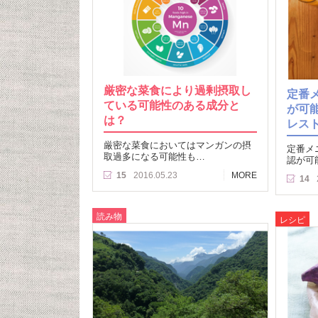
厳密な菜食により過剰摂取し
定番
ている可能性のある成分と
が可
は？
レス
厳密な菜食においてはマンガンの摂
定番メ
取過多になる可能性も…
認が可
15
2016.05.23
MORE
14
読み物
レシピ