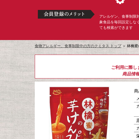
アレルゲン、食事制限
象食品を毎回設定しな
ても検索ができます
食物アレルギー、食事制限中の方のクミタス トップ
＞
林檎蜜
ご利用に際し
商品情
商