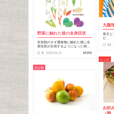
九龍
野菜に触れた後の全身症状
寒天と
ピ…
非加熱のネギ属食物に触れた後に全
13
身症状が出現するようになった例…
8
2020.04.21
MORE
レシピ
読み物
お好
（卵