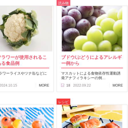
読み物
フラワーが使用されるこ
ブドウ/ぶどうによるアレルギ
ある食品例
ー例から
ラワーライスやツナ缶などに
マスカットによる食物依存性運動誘
発アナフィラキシーの例…
2024.10.15
MORE
18
2022.09.22
MORE
レシピ