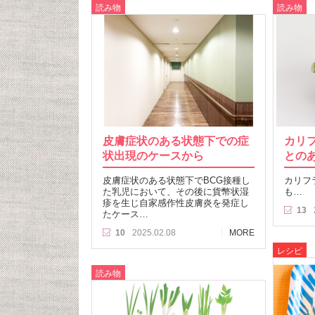
読み物
読み物
皮膚症状のある状態下での症
カリ
状出現のケースから
との
皮膚症状のある状態下でBCG接種し
カリフ
た乳児において、その後に貨幣状湿
も…
疹を生じ自家感作性皮膚炎を発症し
13
たケース…
10
2025.02.08
MORE
レシピ
読み物