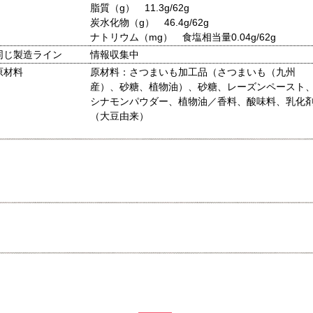
脂質（g） 11.3g/62g
炭水化物（g） 46.4g/62g
ナトリウム（mg） 食塩相当量0.04g/62g
同じ製造ライン
情報収集中
原材料
原材料：さつまいも加工品（さつまいも（九州
産）、砂糖、植物油）、砂糖、レーズンペースト
シナモンパウダー、植物油／香料、酸味料、乳化
（大豆由来）