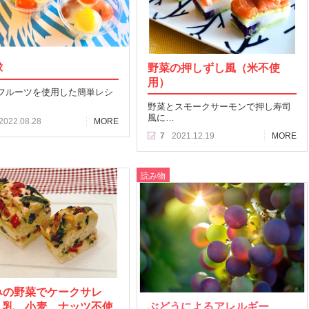
球
野菜の押しずし風（米不使
用）
フルーツを使用した簡単レシ
野菜とスモークサーモンで押し寿司
風に…
2022.08.28
MORE
7
2021.12.19
MORE
読み物
みの野菜でケークサレ
、乳、小麦、ナッツ不使
ぶどうによるアレルギー