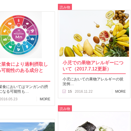
読み物
小児での果物アレルギーにつ
な菜食により過剰摂取し
いて（2017.7.12更新）
る可能性のある成分と
小児においての果物アレルギーの状
況例…
菜食においてはマンガンの摂
になる可能性も…
15
2016.11.22
MORE
2016.05.23
MORE
読み物