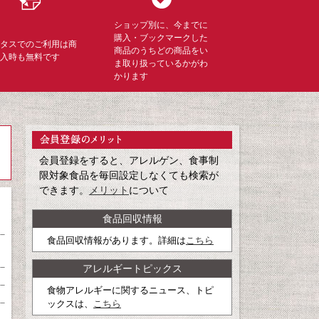
ショップ別に、今までに
購入・ブックマークした
ミタスでのご利用は商
商品のうちどの商品をい
購入時も無料です
ま取り扱っているかがわ
かります
会員登録をすると、アレルゲン、食事制
限対象食品を毎回設定しなくても検索が
できます。
メリット
について
食品回収情報
食品回収情報があります。詳細は
こちら
アレルギートピックス
食物アレルギーに関するニュース、トピ
ックスは、
こちら