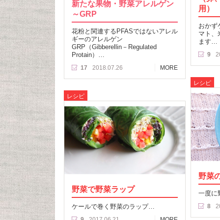
新たな果物・野菜アレルゲン
用）
～GRP
おかず
花粉と関連するPFASではないアレル
マト、
ギーのアレルゲン
ます…
GRP（Gibberellin－Regulated
Protain）…
9
2
17
2018.07.26
MORE
レシピ
レシピ
野菜
野菜で野菜ラップ
一度に
ケールで巻く野菜のラップ…
8
2
9
2017.06.21
MORE