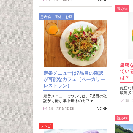
読み物
患者会・団体、お店
厳密
てい
定番メニューは7品目の確認
は？
が可能なカフェ（ベーカリー
レストラン）
厳密な
取過多
定番メニューについては、7品目の確
認が可能な年中無休のカフェ…
15
14
2015.10.06
MORE
読み物
レシピ