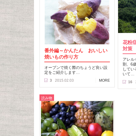
花粉
対策
番外編～かんたん おいしい
焼いもの作り方
アレル
割、6
オーブンで焼く際のちょうど良い設
してい
定をご紹介します…
いて…
3
2015.02.03
MORE
16
読み物