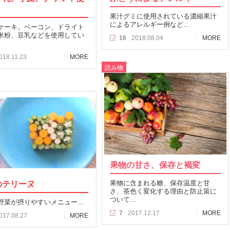
果汁グミに使用されている濃縮果汁
によるアレルギー例など…
ケーキ。ベーコン、ドライト
米粉、豆乳などを使用してい
16
2018.08.04
MORE
018.11.23
MORE
読み物
果物の甘さ、保存と褐変
のテリーヌ
果物に含まれる糖、保存温度と甘
さ、茶色く変化する理由と防止策に
ついて…
野菜が摂りやすいメニュー…
7
2017.12.17
MORE
017.08.27
MORE