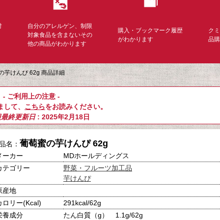
対
自分のアレルゲン、制限
購入・ブックマーク履歴
ク
く
対象食品を含まないその
がわかります
品
他の商品がわかります
の芋けんぴ 62g 商品詳細
- ご利用上の注意 -
まして、
こちら
をお読みください。
報最終更新日
: 2025年2月18日
葡萄蜜の芋けんぴ 62g
品名：
メーカー
MDホールディングス
カテゴリー
野菜・フルーツ加工品
芋けんぴ
原産地
カロリー(Kcal)
291kcal/62g
栄養成分
たん白質（g） 1.1g/62g