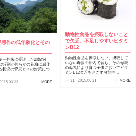
動物性食品を摂取しないこと
で欠乏、不足しやすいビタミ
症感作の低年齢化とその
ンB12
動物性食品を摂取しない、摂取して
ギー外来に受診した2歳の4
いない母親の胎内で育ち、その母親
歳の7割が何らかの花粉に感作
の母乳により育つ子供においてビタ
る状況の背景とその対策につ
ミンB12欠乏をおこす可能性…
31
2015.06.21
MORE
2015.03.23
MORE