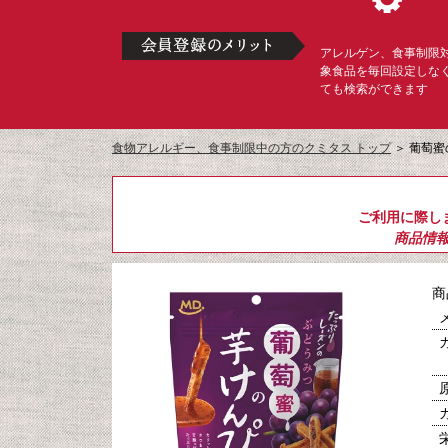
アレルゲン、食事制限
象食品を毎回設定しな
ても検索ができます
食物アレルギー、食事制限中の方のクミタス トップ
＞
葡萄蜜
ご利用に際し
商品情
商