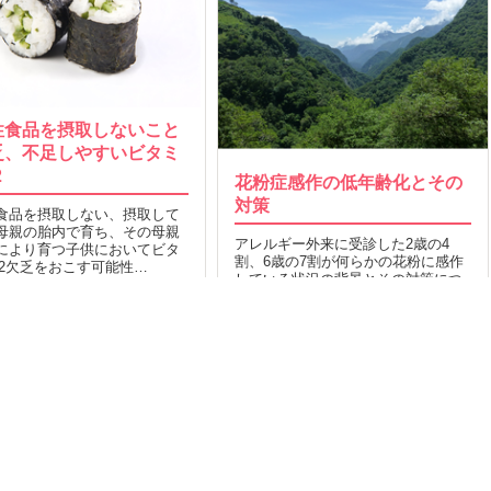
性食品を摂取しないこと
乏、不足しやすいビタミ
2
花粉症感作の低年齢化とその
対策
食品を摂取しない、摂取して
母親の胎内で育ち、その母親
アレルギー外来に受診した2歳の4
により育つ子供においてビタ
割、6歳の7割が何らかの花粉に感作
12欠乏をおこす可能性…
している状況の背景とその対策につ
2015.06.21
MORE
いて…
16
2015.03.23
MORE
OP
運営会社
Facebook
索TOP
採用
Twitter
タスとは
取材のご依頼