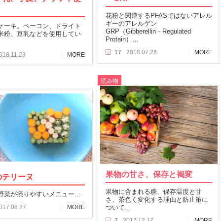
花粉と関連するPFASではないアレル
ギーのアレルゲン
ケーキ。ベーコン、ドライト
GRP（Gibberellin－Regulated
米粉、豆乳などを使用してい
Protain）…
17
2018.07.26
MORE
018.11.23
MORE
読み物
果物の甘さ、保存と褐変
のテリーヌ
果物に含まれる糖、保存温度と甘
野菜が摂りやすいメニュー…
さ、茶色く変化する理由と防止策に
017.08.27
MORE
ついて…
7
2017.12.17
MORE