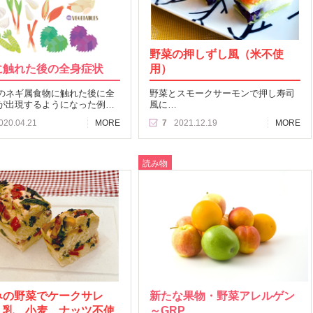
野菜の押しずし風（米不使
に触れた後の全身症状
用）
のネギ属食物に触れた後に全
野菜とスモークサーモンで押し寿司
が出現するようになった例…
風に…
020.04.21
MORE
7
2021.12.19
MORE
読み物
みの野菜でケークサレ
新たな果物・野菜アレルゲン
、乳、小麦、ナッツ不使
～GRP