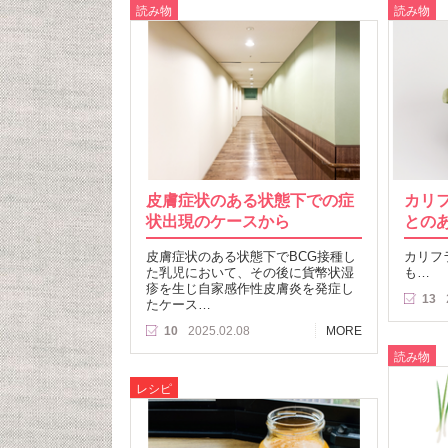
読み物
読み物
皮膚症状のある状態下での症
カリ
状出現のケースから
との
皮膚症状のある状態下でBCG接種し
カリフ
た乳児において、その後に貨幣状湿
も…
疹を生じ自家感作性皮膚炎を発症し
13
たケース…
10
2025.02.08
MORE
読み物
レシピ