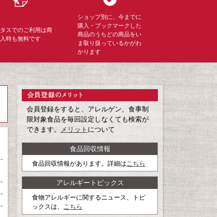
ショップ別に、今までに
購入・ブックマークした
ミタスでのご利用は商
商品のうちどの商品をい
購入時も無料です
ま取り扱っているかがわ
かります
会員登録をすると、アレルゲン、食事制
限対象食品を毎回設定しなくても検索が
できます。
メリット
について
食品回収情報
食品回収情報があります。詳細は
こちら
アレルギートピックス
食物アレルギーに関するニュース、トピ
ックスは、
こちら