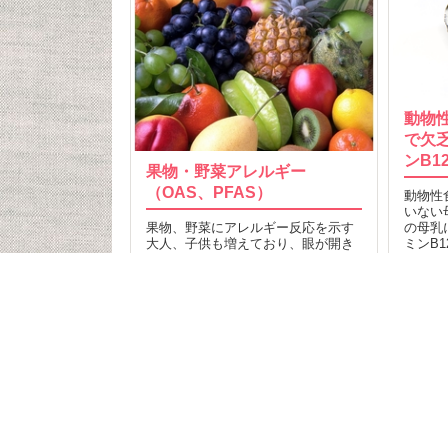
動物
で欠
ンB1
果物・野菜アレルギー
（OAS、PFAS）
動物性
いない
果物、野菜にアレルギー反応を示す
の母乳
大人、子供も増えており、眼が開き
ミンB
づらい程の顔面浮腫、気道が狭くな
31
り呼吸困難を起こす重症例も…
55
2014.02.21
MORE
記事T
食品検
クミ