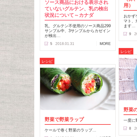
ソース商品における表示され
用）
ていないグルテン、乳の検出
状況について～カナダ
おかず
マト、
乳、グルテン不使用のソース商品299
ます…
サンプル中、3サンプルからカゼイン
9
2
が検出…
5
2018.01.31
MORE
レシピ
レシピ
野菜
野菜で野菜ラップ
一度に
8
2
ケールで巻く野菜のラップ…