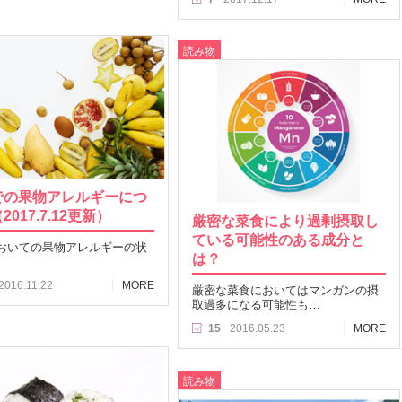
読み物
での果物アレルギーにつ
2017.7.12更新）
厳密な菜食により過剰摂取し
ている可能性のある成分と
おいての果物アレルギーの状
は？
2016.11.22
MORE
厳密な菜食においてはマンガンの摂
取過多になる可能性も…
15
2016.05.23
MORE
読み物