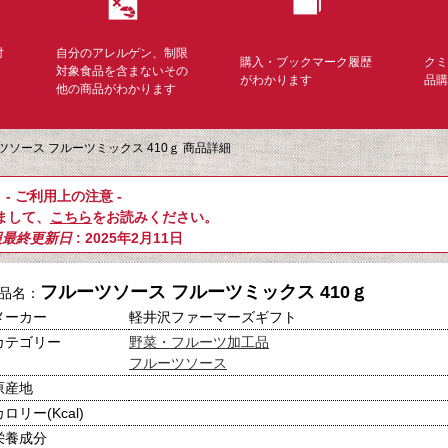
対
自分のアレルゲン、制限
購入・ブックマーク履歴
ク
く
対象食品を含まないその
がわかります
品
他の商品がわかります
ツソース フルーツミックス 410ｇ 商品詳細
- ご利用上の注意 -
まして、
こちら
をお読みください。
報最終更新日
: 2025年2月11日
フルーツソース フルーツミックス 410ｇ
品名：
メーカー
軽井沢ファーマーズギフト
カテゴリー
野菜・フルーツ加工品
フルーツソース
原産地
カロリー(Kcal)
栄養成分