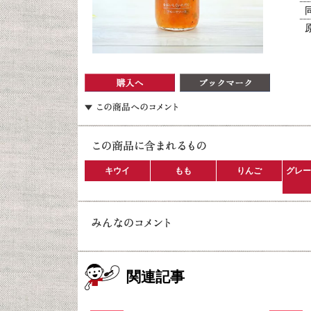
キウイ
もも
りんご
グレー
関連記事