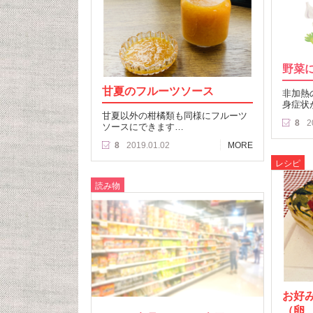
野菜
甘夏のフルーツソース
非加熱
身症状
甘夏以外の柑橘類も同様にフルーツ
8
2
ソースにできます…
8
2019.01.02
MORE
レシピ
読み物
お好
（卵