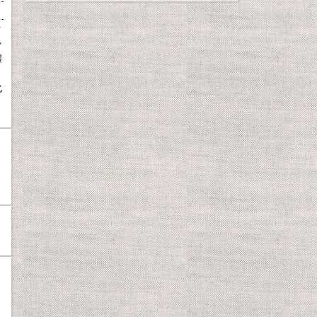
ッ
シ
濃
、
化