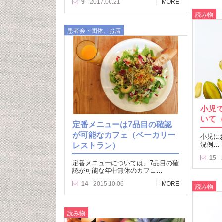
9
2017.06.21
MORE
読み物
患者会・団体、お店
小児
いて（
定番メニューは7品目の確認
が可能なカフェ（ベーカリー
小児に
レストラン）
況例…
15
定番メニューについては、7品目の確
認が可能な年中無休のカフェ…
14
2015.10.06
MORE
読み物
読み物