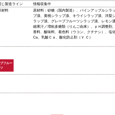
同じ製造ライン
情報収集中
原材料
原材料：砂糖（国内製造）、パインアップルシラ
プ漬、黄桃シラップ漬、キウイシラップ漬、洋梨
ラップ漬、グレープフルーツシラップ漬、レモン
縮果汁／増粘多糖類（りんご由来）、ｐＨ調整剤
香料、酸味料、着色料（ウコン、クチナシ）、塩
Ca、乳酸Ｃａ、酸化防止剤（Ｖ.Ｃ）
プフルー
ツ