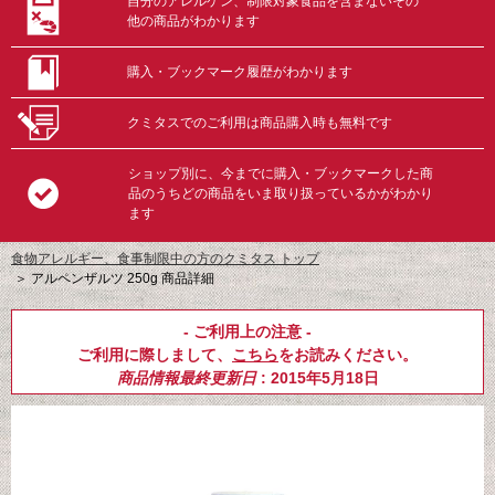
自分のアレルゲン、制限対象食品を含まないその
他の商品がわかります
購入・ブックマーク履歴がわかります
クミタスでのご利用は商品購入時も無料です
ショップ別に、今までに購入・ブックマークした商
品のうちどの商品をいま取り扱っているかがわかり
ます
食物アレルギー、食事制限中の方のクミタス トップ
＞
アルペンザルツ 250g 商品詳細
- ご利用上の注意 -
ご利用に際しまして、
こちら
をお読みください。
商品情報最終更新日
: 2015年5月18日