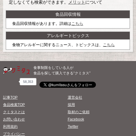
定しなくても検索ができます。
メリット
について
食品回収情報
食品回収情報があります。詳細は
こちら
アレルギートピックス
食物アレルギーに関するニュース、トピックスは、
こちら
食事制限をしている人が
食品を探して購入できる“クミタス”
58,353
記事TOP
運営会社
食品検索TOP
採用
クミタスとは
取材のご依頼
お問い合わせ
Facebook
利用規約
Twitter
プライバシー