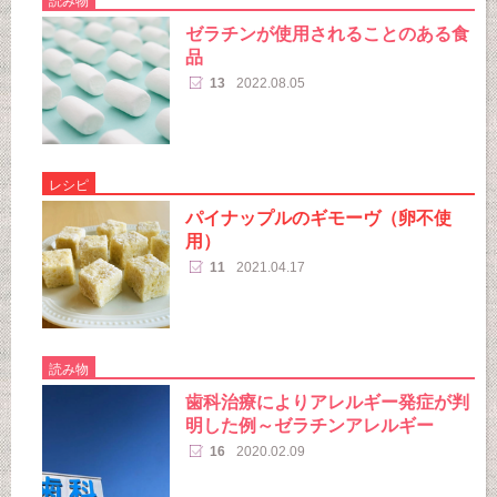
読み物
ゼラチンが使用されることのある食
品
13
2022.08.05
レシピ
パイナップルのギモーヴ（卵不使
用）
11
2021.04.17
読み物
歯科治療によりアレルギー発症が判
明した例～ゼラチンアレルギー
16
2020.02.09