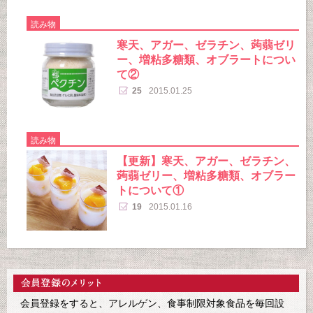
読み物
寒天、アガー、ゼラチン、蒟蒻ゼリ
ー、増粘多糖類、オブラートについ
て②
25
2015.01.25
読み物
【更新】寒天、アガー、ゼラチン、
蒟蒻ゼリー、増粘多糖類、オブラー
トについて①
19
2015.01.16
会員登録をすると、アレルゲン、食事制限対象食品を毎回設