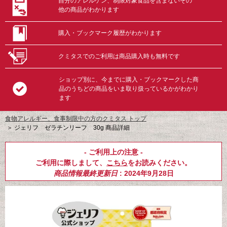
自分のアレルゲン、制限対象食品を含まないその
他の商品がわかります
購入・ブックマーク履歴がわかります
クミタスでのご利用は商品購入時も無料です
ショップ別に、今までに購入・ブックマークした商
品のうちどの商品をいま取り扱っているかがわかり
ます
食物アレルギー、食事制限中の方のクミタス トップ
＞
ジェリフ ゼラチンリーフ 30g 商品詳細
- ご利用上の注意 -
ご利用に際しまして、
こちら
をお読みください。
商品情報最終更新日
: 2024年9月28日