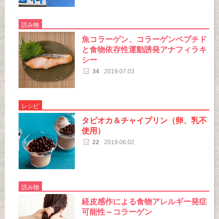
読み物
魚コラーゲン、コラーゲンペプチド
と食物依存性運動誘発アナフィラキ
シー
34
2019.07.03
レシピ
タピオカ＆チャイプリン（卵、乳不
使用）
22
2019.06.02
読み物
経皮感作による食物アレルギー発症
可能性～コラーゲン