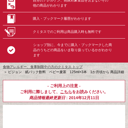
自分のアレルゲン、制限対象食品を含まないその
他の商品がわかります
購入・ブックマーク履歴がわかります
クミタスでのご利用は商品購入時も無料です
ショップ別に、今までに購入・ブックマークした商
品のうちどの商品をいま取り扱っているかがわかり
ます
食物アレルギー、食事制限中の方のクミタス トップ
＞
ピジョン 紙パック飲料 ベビー麦茶 125ml×3本 1か月頃から 商品詳細
- ご利用上の注意 -
ご利用に際しまして、
こちら
をお読みください。
商品情報最終更新日
: 2014年12月11日