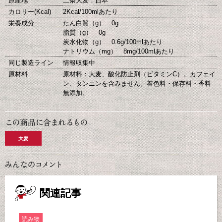
原産地
二条大麦：日本
カロリー(Kcal)
2Kcal/100mlあたり
栄養成分
たん白質（g） 0g
脂質（g） 0g
炭水化物（g） 0.6g/100mlあたり
ナトリウム（mg） 8mg/100mlあたり
同じ製造ライン
情報収集中
原材料
原材料：大麦、酸化防止剤（ビタミンC）。カフェイ
ン、タンニンを含みません。着色料・保存料・香料
無添加。
大麦
関連記事
読み物