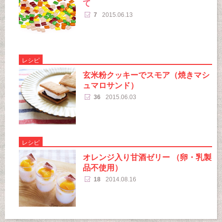
て
7
2015.06.13
レシピ
玄米粉クッキーでスモア（焼きマシ
ュマロサンド）
36
2015.06.03
レシピ
オレンジ入り甘酒ゼリー （卵・乳製
品不使用）
18
2014.08.16