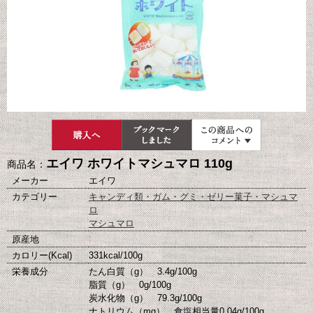
エイワ ホワイトマシュマロ 110g
商品名：
メーカー
エイワ
カテゴリー
キャンディ類・ガム・グミ・ゼリー菓子・マシュマ
ロ
マシュマロ
原産地
カロリー(Kcal)
331kcal/100g
栄養成分
たん白質（g） 3.4g/100g
脂質（g） 0g/100g
炭水化物（g） 79.3g/100g
ナトリウム（mg） 食塩相当量0.04g/100g