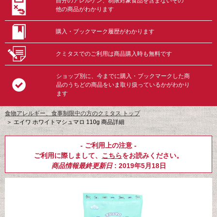
自分のアレルゲン、制限対象食品を含まないその
他の商品がわかります
購入・ブックマーク履歴がわかります
クミタスでのご利用は商品購入時も無料です
ショップ別に、今までに購入・ブックマークした商
品のうちどの商品をいま取り扱っているかがわかり
ます
食物アレルギー、食事制限中の方のクミタス トップ
＞
エイワ ホワイトマシュマロ 110g 商品詳細
- ご利用上の注意 -
ご利用に際しまして、
こちら
をお読みください。
商品情報最終更新日
: 2019年5月18日