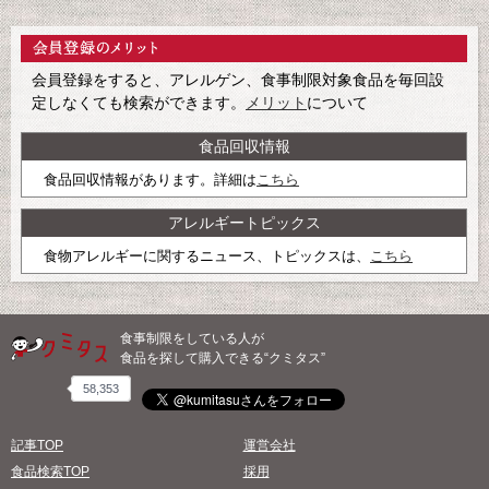
会員登録をすると、アレルゲン、食事制限対象食品を毎回設
定しなくても検索ができます。
メリット
について
食品回収情報
食品回収情報があります。詳細は
こちら
アレルギートピックス
食物アレルギーに関するニュース、トピックスは、
こちら
食事制限をしている人が
食品を探して購入できる“クミタス”
58,353
記事TOP
運営会社
食品検索TOP
採用