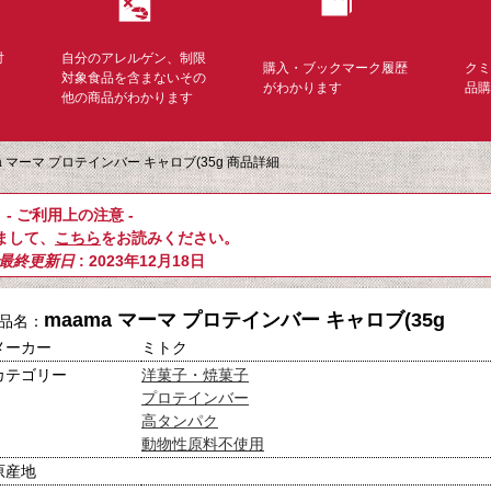
対
自分のアレルゲン、制限
購入・ブックマーク履歴
ク
く
対象食品を含まないその
がわかります
品
他の商品がわかります
a マーマ プロテインバー キャロブ(35g 商品詳細
- ご利用上の注意 -
まして、
こちら
をお読みください。
最終更新日
: 2023年12月18日
maama マーマ プロテインバー キャロブ(35g
品名：
メーカー
ミトク
カテゴリー
洋菓子・焼菓子
プロテインバー
高タンパク
動物性原料不使用
原産地