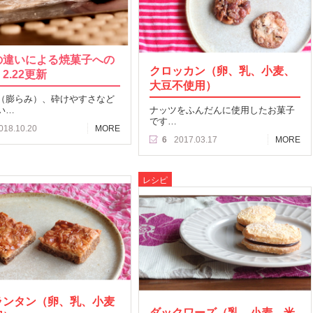
の違いによる焼菓子への
クロッカン（卵、乳、小麦、
2.22更新
大豆不使用）
（膨らみ）、砕けやすさなど
い…
ナッツをふんだんに使用したお菓子
です…
018.10.20
MORE
6
2017.03.17
MORE
レシピ
ランタン（卵、乳、小麦
ダックワーズ（乳、小麦、米