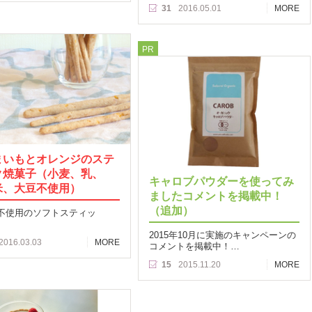
31
2016.05.01
MORE
PR
まいもとオレンジのステ
ク焼菓子（小麦、乳、
キャロブパウダーを使ってみ
米、大豆不使用）
ましたコメントを掲載中！
（追加）
不使用のソフトスティッ
2015年10月に実施のキャンペーンの
2016.03.03
MORE
コメントを掲載中！…
15
2015.11.20
MORE