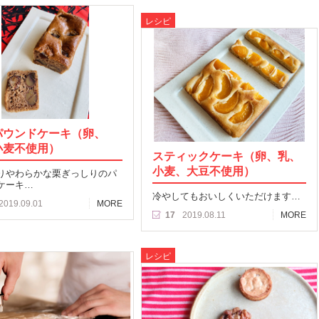
レシピ
パウンドケーキ（卵、
小麦不使用）
スティックケーキ（卵、乳、
小麦、大豆不使用）
りやわらかな栗ぎっしりのパ
ケーキ…
冷やしてもおいしくいただけます…
2019.09.01
MORE
17
2019.08.11
MORE
レシピ