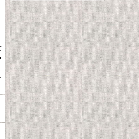
ル
品
テ
ー