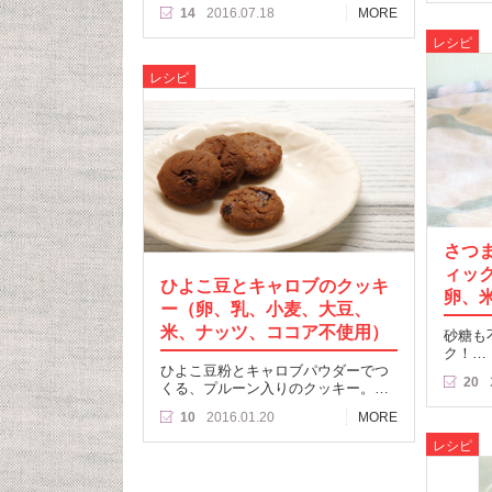
14
2016.07.18
MORE
レシピ
レシピ
さつ
ィッ
ひよこ豆とキャロブのクッキ
卵、
ー（卵、乳、小麦、大豆、
米、ナッツ、ココア不使用）
砂糖も
ク！…
ひよこ豆粉とキャロブパウダーでつ
20
くる、プルーン入りのクッキー。…
10
2016.01.20
MORE
レシピ