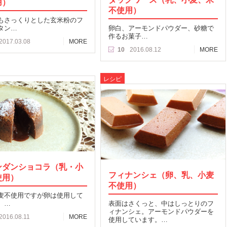
用）
不使用）
もさっくりとした玄米粉のフ
タン…
卵白、アーモンドパウダー、砂糖で
作るお菓子…
2017.03.08
MORE
10
2016.08.12
MORE
レシピ
ンダンショコラ（乳・小
フィナンシェ（卵、乳、小麦
使用）
不使用）
麦不使用ですが卵は使用して
。…
表面はさくっと、中はしっとりのフ
ィナンシェ。アーモンドパウダーを
2016.08.11
MORE
使用しています。…