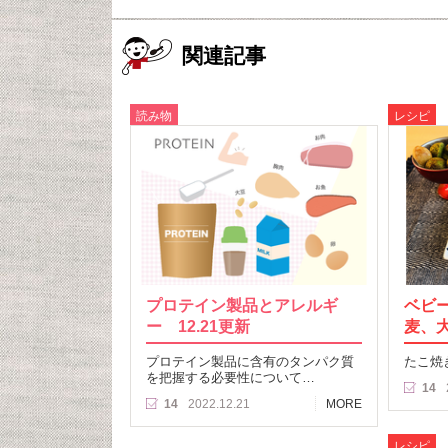
関連記事
読み物
レシピ
プロテイン製品とアレルギ
ベビ
ー 12.21更新
麦、
プロテイン製品に含有のタンパク質
たこ焼
を把握する必要性について…
14
14
2022.12.21
MORE
レシピ