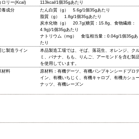
カロリー(Kcal)
113kcal/1個35gあたり
栄養成分
たん白質（g） 5.6g/1個35gあたり
脂質（g） 1.8g/1個35gあたり
炭水化物（g） 20.7g(糖質：15.8g、食物繊維：
4.9g)/1個35gあたり
ナトリウム（mg） 食塩相当量：0.04g/1個35gあ
たり
同じ製造ライン
本品製造工場では、そば、落花生、オレンジ、ク
ミ、バナナ、もも、りんご、アーモンドを含む製
を使用しています。
原材料
原材料：有機デーツ、有機パンプキンシードプロ
イン、有機いちじく、有機キャロブ、有機カシュ
ナッツ、有機レーズン