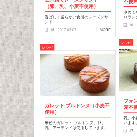
不使
（卵、乳、小麦不使用）
冷めて
香ばしく柔らかい食感のレーズンサ
ロラン
ンド…
16
16
2017.03.07
MORE
レシピ
レシピ
フォ
ガレット ブルトンヌ（小麦不
麦不
使用）
乳、小
米粉のガレット ブルトンヌ。卵、
います
乳、アーモンドは使用しています。
17
…