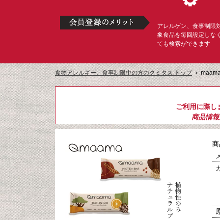
アレルゲン、食事制限
象食品を毎回設定しな
ても検索ができます
食物アレルギー、食事制限中の方のクミタス トップ
＞
maam
ご利用に際し
商品情報
商