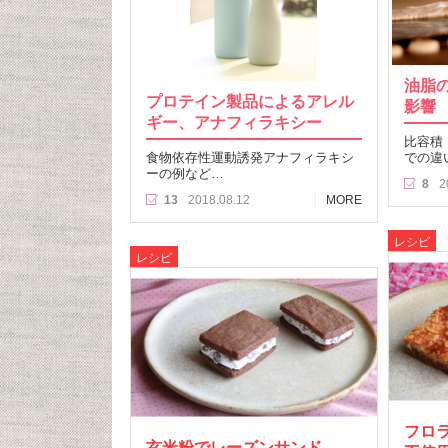
油脂
プロテイン製品によるアレル
影響 
ギー、アナフィラキシー
比容積
食物依存性運動誘発アナフィラキシ
での違
ーの例など…
8
2
13
2018.08.12
MORE
レシピ
レシピ
フロ
玄米粉でレーズンサンド