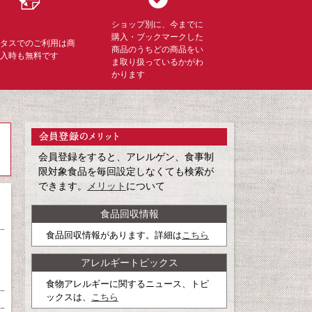
ショップ別に、今までに
購入・ブックマークした
ミタスでのご利用は商
商品のうちどの商品をい
購入時も無料です
ま取り扱っているかがわ
かります
会員登録をすると、アレルゲン、食事制
限対象食品を毎回設定しなくても検索が
できます。
メリット
について
食品回収情報
食品回収情報があります。詳細は
こちら
アレルギートピックス
食物アレルギーに関するニュース、トピ
ックスは、
こちら