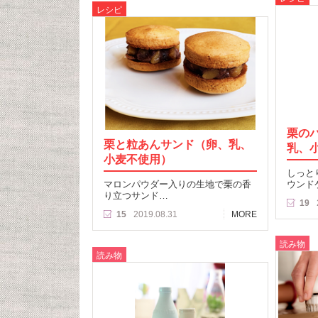
レシピ
栗の
栗と粒あんサンド（卵、乳、
乳、
小麦不使用）
しっと
マロンパウダー入りの生地で栗の香
ウンド
り立つサンド…
19
15
2019.08.31
MORE
読み物
読み物