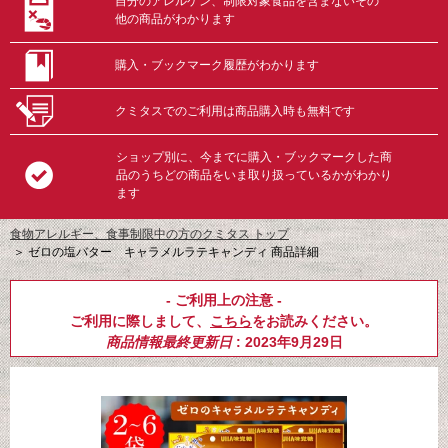
自分のアレルゲン、制限対象食品を含まないその
他の商品がわかります
購入・ブックマーク履歴がわかります
クミタスでのご利用は商品購入時も無料です
ショップ別に、今までに購入・ブックマークした商
品のうちどの商品をいま取り扱っているかがわかり
ます
食物アレルギー、食事制限中の方のクミタス トップ
＞
ゼロの塩バター キャラメルラテキャンディ 商品詳細
- ご利用上の注意 -
ご利用に際しまして、
こちら
をお読みください。
商品情報最終更新日
: 2023年9月29日