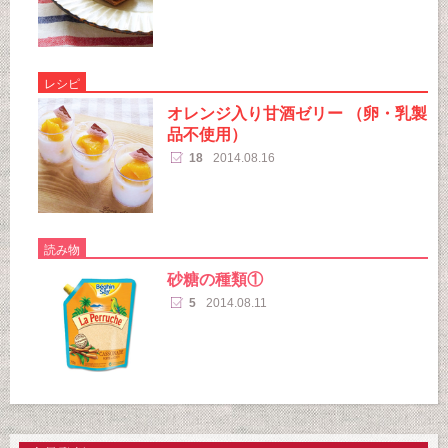
レシピ
オレンジ入り甘酒ゼリー （卵・乳製
品不使用）
18
2014.08.16
読み物
砂糖の種類①
5
2014.08.11