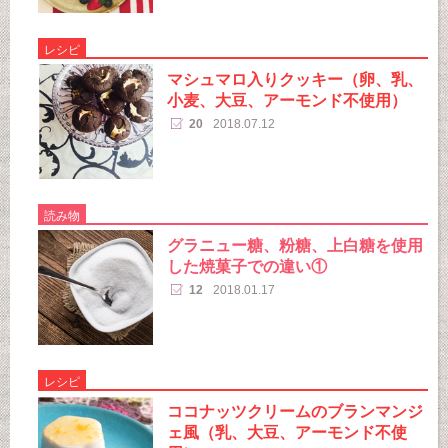
レシピ
マシュマロ入りクッキー（卵、乳、
小麦、大豆、アーモンド不使用）
20
2018.07.12
読み物
グラニュー糖、粉糖、上白糖を使用
した焼菓子での違い①
12
2018.01.17
レシピ
ココナッツクリームのブランマンジ
ェ風（乳、大豆、アーモンド不使