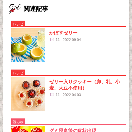
関連記事
レシピ
かぼすゼリー
11
2022.09.04
レシピ
ゼリー入りクッキー（卵、乳、小
麦、大豆不使用）
11
2022.04.03
読み物
グミ摂食後の症状出現