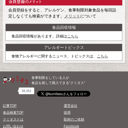
会員登録をすると、アレルゲン、食事制限対象食品を毎回設
定しなくても検索ができます。
メリット
について
食品回収情報
食品回収情報があります。詳細は
こちら
アレルギートピックス
食物アレルギーに関するニュース、トピックスは、
こちら
食事制限をしている人が
食品を探して購入できる“クミタス”
58,353
記事TOP
運営会社
食品検索TOP
採用
クミタスとは
取材のご依頼
お問い合わせ
Facebook