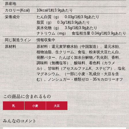
原産地
カロリー(Kcal)
10kcal/1粒3.9gあたり
栄養成分
たん白質（g） 0.03g/1粒3.9gあたり
脂質（g） 0.3g/1粒3.9gあたり
炭水化物（g） 3.5g/1粒3.9gあたり
ナトリウム（mg） 食塩相当量 0.04g/1粒3.9gあたり
同じ製造ライン
情報収集中
原材料
原材料：還元麦芽糖水飴（中国製造）、還元水飴、
植物油脂、生クリーム、食塩、粉末状大豆たん白、
発酵バター、たんぱく加水分解物／乳化剤、香料、
調味料（無機塩等）、酸味料、着色料（カラメ
ル）、甘味料（アセスルファムK、ステビア）、塩化
マグネシウム、（一部に小麦・乳成分・大豆を含
む）。ノンシュガー・糖類ゼロ・35％カロリーオフ
乳
小麦
大豆