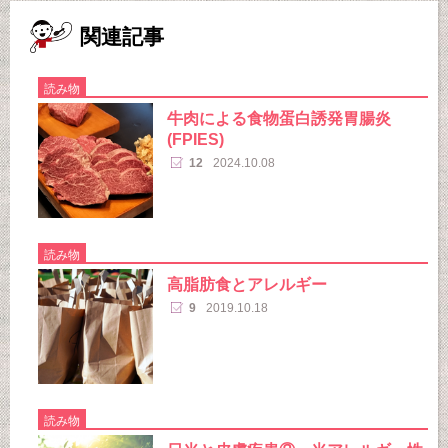
関連記事
読み物
牛肉による食物蛋白誘発胃腸炎
(FPIES)
12
2024.10.08
読み物
高脂肪食とアレルギー
9
2019.10.18
読み物