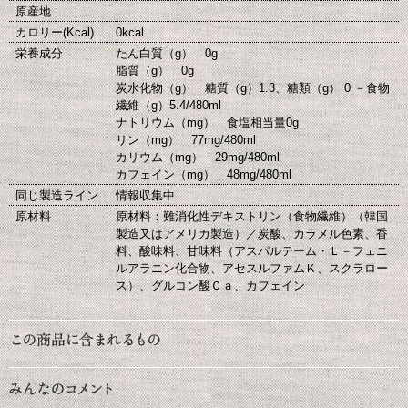
原産地
カロリー(Kcal)
0kcal
栄養成分
たん白質（g） 0g
脂質（g） 0g
炭水化物（g） 糖質（g）1.3、糖類（g） 0 －食物
繊維（g）5.4/480ml
ナトリウム（mg） 食塩相当量0g
リン（mg） 77mg/480ml
カリウム（mg） 29mg/480ml
カフェイン（mg） 48mg/480ml
同じ製造ライン
情報収集中
原材料
原材料：難消化性デキストリン（食物繊維）（韓国
製造又はアメリカ製造）／炭酸、カラメル色素、香
料、酸味料、甘味料（アスパルテーム・Ｌ－フェニ
ルアラニン化合物、アセスルファムＫ、スクラロー
ス）、グルコン酸Ｃａ、カフェイン