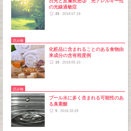
日光と皮膚疾患③ 光アレルギー性
の光線過敏症
25
2019.07.19
読み物
化粧品に含まれることのある食物由
来成分の含有程度例
15
2018.05.10
読み物
プール水に多く含まれる可能性のあ
る臭素酸
5
2016.10.29