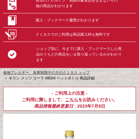
自分のアレルゲン、制限対象食品を含まないその
他の商品がわかります
購入・ブックマーク履歴がわかります
クミタスでのご利用は商品購入時も無料です
ショップ別に、今までに購入・ブックマークした商
品のうちどの商品をいま取り扱っているかがわかり
ます
食物アレルギー、食事制限中の方のクミタス トップ
＞
キリン メッツ コーラ 480ml ペットボトル 商品詳細
- ご利用上の注意 -
ご利用に際しまして、
こちら
をお読みください。
商品情報最終更新日
: 2023年7月9日