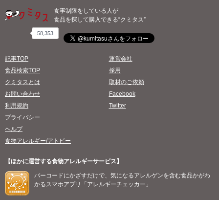
食事制限をしている人が
食品を探して購入できる“クミタス”
58,353
記事TOP
運営会社
食品検索TOP
採用
クミタスとは
取材のご依頼
お問い合わせ
Facebook
利用規約
Twitter
プライバシー
ヘルプ
食物アレルギー/アトピー
【ほかに運営する食物アレルギーサービス】
バーコードにかざすだけで、気になるアレルゲンを含む食品かがわ
かるスマホアプリ「アレルギーチェッカー」
©2026 willmore, all rights reserved.