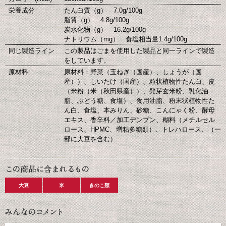
栄養成分
たん白質（g） 7.0g/100g
脂質（g） 4.8g/100g
炭水化物（g） 16.2g/100g
ナトリウム（mg） 食塩相当量1.4g/100g
同じ製造ライン
この製品はごまを使用した製品と同一ラインで製造
をしています。
原材料
原材料：野菜（玉ねぎ（国産）、しょうが（国
産））、しいたけ（国産）、粒状植物性たん白、皮
（米粉（米（秋田県産））、発芽玄米粉、乳化油
脂、ぶどう糖、食塩）、食用油脂、粉末状植物性た
ん白、食塩、本みりん、砂糖、こんにゃく粉、酵母
エキス、香辛料／加工デンプン、糊料（メチルセル
ロース、HPMC、増粘多糖類）、トレハロース、（一
部に大豆を含む）
大豆
米
きのこ類