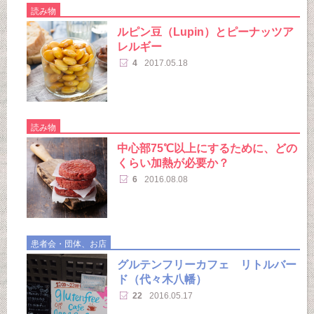
読み物
ルピン豆（Lupin）とピーナッツア
レルギー
4
2017.05.18
読み物
中心部75℃以上にするために、どの
くらい加熱が必要か？
6
2016.08.08
患者会・団体、お店
グルテンフリーカフェ リトルバー
ド（代々木八幡）
22
2016.05.17