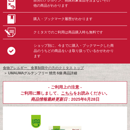
自分のアレルゲン、制限対象食品を含まないその
他の商品がわかります
購入・ブックマーク履歴がわかります
クミタスでのご利用は商品購入時も無料です
ショップ別に、今までに購入・ブックマークした商
品のうちどの商品をいま取り扱っているかがわかり
ます
食物アレルギー、食事制限中の方のクミタス トップ
＞
UMAUMAグルテンフリー 焼売 6個 商品詳細
- ご利用上の注意 -
ご利用に際しまして、
こちら
をお読みください。
商品情報最終更新日
: 2025年6月28日