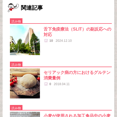
関連記事
読み物
舌下免疫療法（SLIT）の副反応への
対応
10
2024.12.10
読み物
セリアック病の方におけるグルテン
消費量例
0
2018.04.11
読み物
小麦が使用される加工食品中の小麦