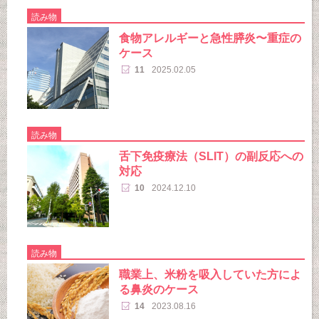
読み物
食物アレルギーと急性膵炎〜重症の
ケース
11
2025.02.05
読み物
舌下免疫療法（SLIT）の副反応への
対応
10
2024.12.10
読み物
職業上、米粉を吸入していた方によ
る鼻炎のケース
14
2023.08.16