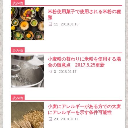
読み物
米粉使用菓子で使用される米粉の種
類
11
2018.01.18
読み物
小麦粉の替わりに米粉を使用する場
合の留意点 2017.5.25更新
3
2018.01.17
読み物
小麦にアレルギーがある方での大麦
にアレルギーを示す条件可能性
23
2018.01.11