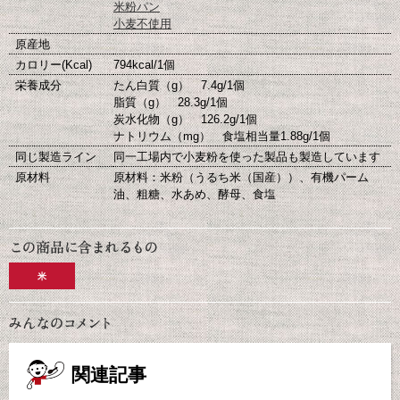
米粉パン
小麦不使用
原産地
カロリー(Kcal)
794kcal/1個
栄養成分
たん白質（g） 7.4g/1個
脂質（g） 28.3g/1個
炭水化物（g） 126.2g/1個
ナトリウム（mg） 食塩相当量1.88g/1個
同じ製造ライン
同一工場内で小麦粉を使った製品も製造しています
原材料
原材料：米粉（うるち米（国産））、有機パーム
油、粗糖、水あめ、酵母、食塩
米
関連記事