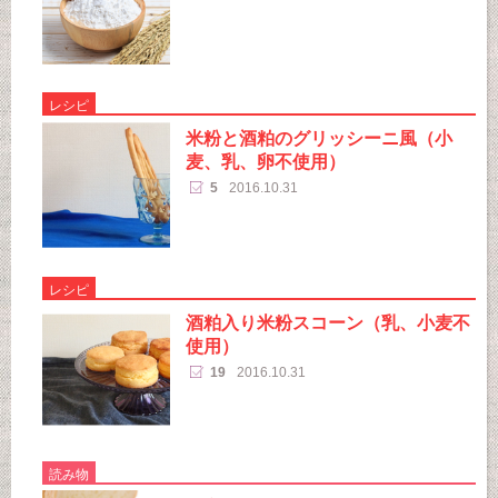
レシピ
米粉と酒粕のグリッシーニ風（小
麦、乳、卵不使用）
5
2016.10.31
レシピ
酒粕入り米粉スコーン（乳、小麦不
使用）
19
2016.10.31
読み物