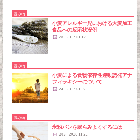
読み物
小麦アレルギー児における大麦加工
食品への反応状況例
28
2017.01.17
読み物
小麦による食物依存性運動誘発アナ
フィラキシーについて
24
2017.01.07
読み物
米粉パンを膨らみよくするには
203
2016.11.21