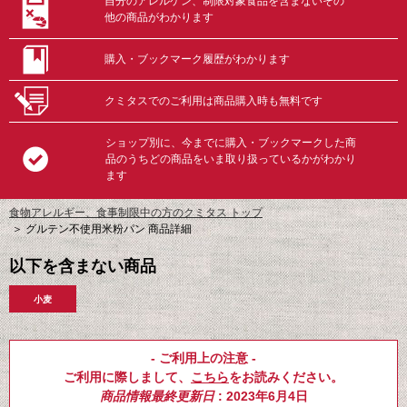
自分のアレルゲン、制限対象食品を含まないその
他の商品がわかります
購入・ブックマーク履歴がわかります
クミタスでのご利用は商品購入時も無料です
ショップ別に、今までに購入・ブックマークした商
品のうちどの商品をいま取り扱っているかがわかり
ます
食物アレルギー、食事制限中の方のクミタス トップ
＞
グルテン不使用米粉パン 商品詳細
以下を含まない商品
小麦
- ご利用上の注意 -
ご利用に際しまして、
こちら
をお読みください。
商品情報最終更新日
: 2023年6月4日