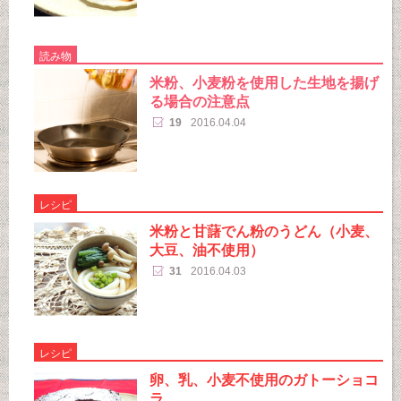
読み物
米粉、小麦粉を使用した生地を揚げ
る場合の注意点
19
2016.04.04
レシピ
米粉と甘藷でん粉のうどん（小麦、
大豆、油不使用）
31
2016.04.03
レシピ
卵、乳、小麦不使用のガトーショコ
ラ