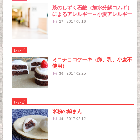
茶のしずく石鹸（加水分解コムギ）
によるアレルギー～小麦アレルギー
17
2017.05.16
レシピ
ミニチョコケーキ（卵、乳、小麦不
使用）
36
2017.02.25
レシピ
米粉の餡まん
19
2017.02.12