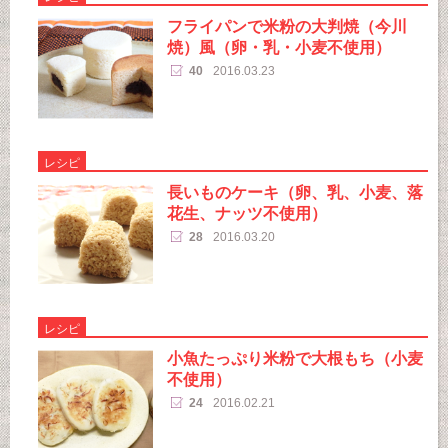
フライパンで米粉の大判焼（今川
焼）風（卵・乳・小麦不使用）
40
2016.03.23
レシピ
長いものケーキ（卵、乳、小麦、落
花生、ナッツ不使用）
28
2016.03.20
レシピ
小魚たっぷり米粉で大根もち（小麦
不使用）
24
2016.02.21