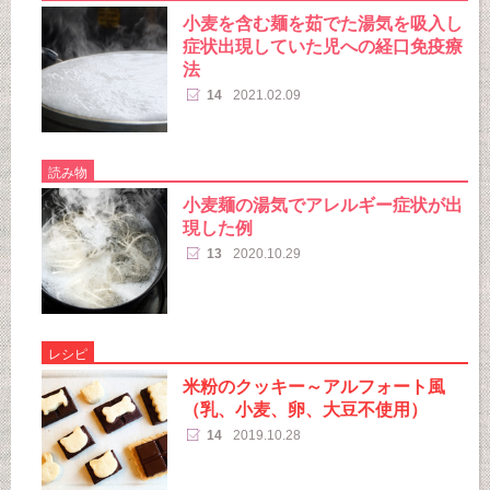
小麦を含む麺を茹でた湯気を吸入し
症状出現していた児への経口免疫療
法
14
2021.02.09
読み物
小麦麺の湯気でアレルギー症状が出
現した例
13
2020.10.29
レシピ
米粉のクッキー～アルフォート風
（乳、小麦、卵、大豆不使用）
14
2019.10.28