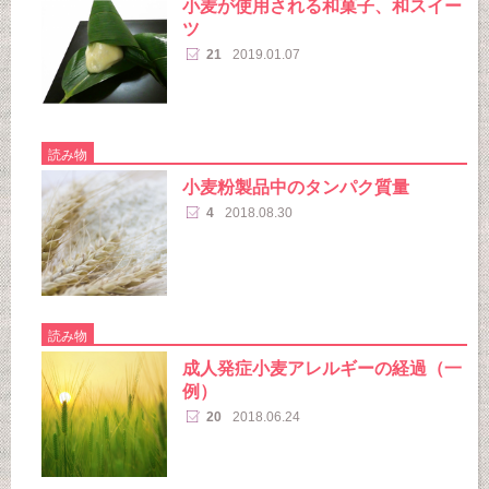
小麦が使用される和菓子、和スイー
ツ
21
2019.01.07
読み物
小麦粉製品中のタンパク質量
4
2018.08.30
読み物
成人発症小麦アレルギーの経過（一
例）
20
2018.06.24