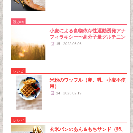
読み物
小麦による食物依存性運動誘発アナ
フィラキシー〜高分子量グルテニン
15
2023.06.06
レシピ
米粉のワッフル（卵、乳、小麦不使
用）
14
2023.02.19
レシピ
玄米パンのあん＆もちサンド（卵、