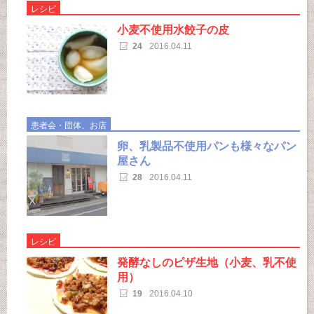
レシピ
小麦不使用水餃子の皮
24
2016.04.11
患者会・団体、お店
卵、乳製品不使用パンも様々なパン
屋さん
28
2016.04.11
レシピ
発酵なしのピザ生地（小麦、乳不使
用）
19
2016.04.10