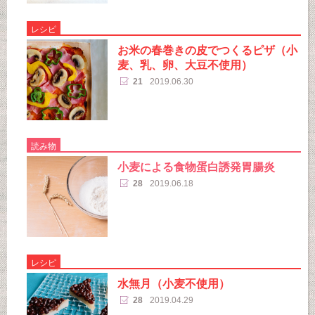
レシピ
お米の春巻きの皮でつくるピザ（小
麦、乳、卵、大豆不使用）
21
2019.06.30
読み物
小麦による食物蛋白誘発胃腸炎
28
2019.06.18
レシピ
水無月（小麦不使用）
28
2019.04.29