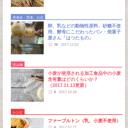
患者会・団体、お店
卵、乳などの動物性原料、砂糖不使
用、酵母にこだわったパン・焼菓子
屋さん「はつたもの」
36
2017.12.02
読み物
小麦が使用される加工食品中の小麦
含有量はどのくらいか？
（2017.11.13更新）
9
2017.10.28
レシピ
ファーブルトン（乳、小麦不使用）
6
2017.07.27