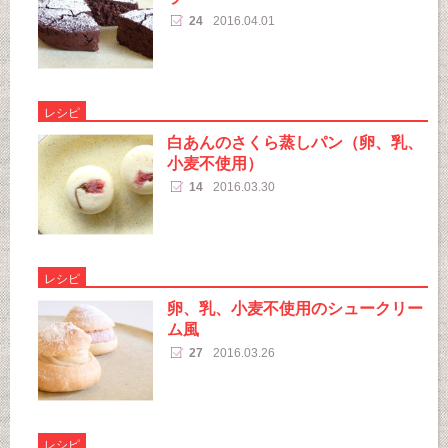
24
2016.04.01
レシピ
白あんのさくら蒸しパン（卵、乳、
小麦不使用）
14
2016.03.30
レシピ
卵、乳、小麦不使用のシュークリー
ム風
27
2016.03.26
レシピ