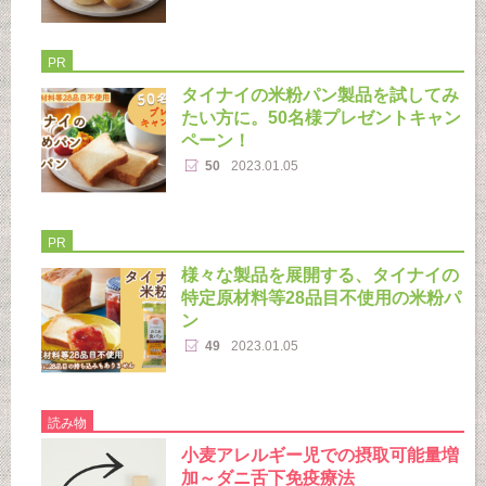
PR
タイナイの米粉パン製品を試してみ
たい方に。50名様プレゼントキャン
ペーン！
50
2023.01.05
PR
様々な製品を展開する、タイナイの
特定原材料等28品目不使用の米粉パ
ン
49
2023.01.05
読み物
小麦アレルギー児での摂取可能量増
加～ダニ舌下免疫療法