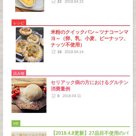
22
2018.04.15
レシピ
米粉のクイックパン～ツナコーンマ
ヨ～（卵、乳、小麦、ピーナッツ、
ナッツ不使用）
18
2018.04.14
読み物
セリアック病の方におけるグルテン
消費量例
0
2018.04.11
PR
【2018.4.8更新】27品目不使用のバ