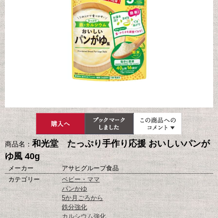
和光堂 たっぷり手作り応援 おいしいパンが
商品名：
ゆ風 40g
メーカー
アサヒグループ食品
カテゴリー
ベビー・ママ
パンかゆ
5か月ごろから
鉄分強化
カルシウム強化