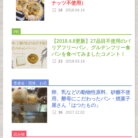
ナッツ不使用）
18
2018.04.14
PR
【2018.4.8更新】27品目不使用のバ
リアフリーパン、グルテンフリー食
パンを食べてみましたコメント！
23
2018.03.18
患者会・団体、お店
卵、乳などの動物性原料、砂糖不使
用、酵母にこだわったパン・焼菓子
屋さん「はつたもの」
36
2017.12.02
読み物