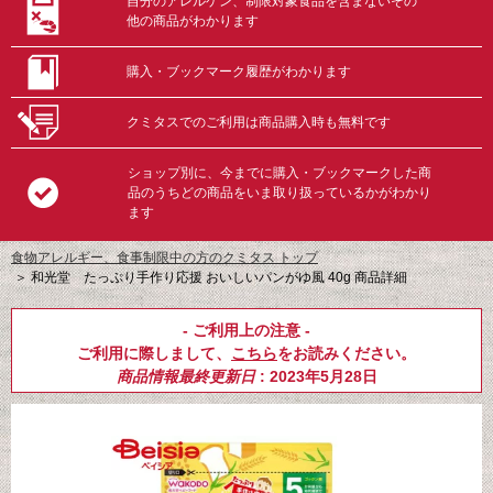
自分のアレルゲン、制限対象食品を含まないその
他の商品がわかります
購入・ブックマーク履歴がわかります
クミタスでのご利用は商品購入時も無料です
ショップ別に、今までに購入・ブックマークした商
品のうちどの商品をいま取り扱っているかがわかり
ます
食物アレルギー、食事制限中の方のクミタス トップ
＞
和光堂 たっぷり手作り応援 おいしいパンがゆ風 40g 商品詳細
- ご利用上の注意 -
ご利用に際しまして、
こちら
をお読みください。
商品情報最終更新日
: 2023年5月28日