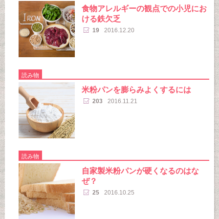
食物アレルギーの観点での小児にお
ける鉄欠乏
19
2016.12.20
読み物
米粉パンを膨らみよくするには
203
2016.11.21
読み物
自家製米粉パンが硬くなるのはな
ぜ？
25
2016.10.25