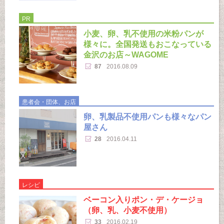
PR
小麦、卵、乳不使用の米粉パンが
様々に。全国発送もおこなっている
金沢のお店～WAGOME
87
2016.08.09
患者会・団体、お店
卵、乳製品不使用パンも様々なパン
屋さん
28
2016.04.11
レシピ
ベーコン入りポン・デ・ケージョ
（卵、乳、小麦不使用）
33
2016.02.19