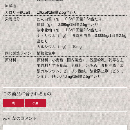
原産地
カロリー(Kcal)
10kcal/1回量2.5g当たり
栄養成分
たん白質（g） 0.5g/1回量2.5g当たり
脂質（g） 0.095g/1回量2.5g当たり
炭水化物（g） 1.8g/1回量2.5g当たり
ナトリウム（mg） 食塩相当量：0.0085g/1回量2.5g
当たり
カルシウム（mg） 10mg
同じ製造ライン
情報収集中
原材料
原材料：小麦粉（国内製造）、脱脂粉乳、乳等を主
要原料とする食品、全粉乳、水あめ、食用油脂／炭
酸カルシウム、ピロリン酸鉄、酸化防止剤（ビタミ
ンＥ）。鉄：0.43mg/1回量2.5g当たり
乳
小麦