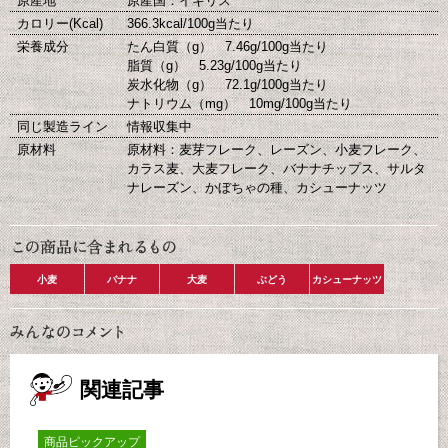
原産地
原産国：イギリス
カロリー(Kcal)
366.3kcal/100g当たり
栄養成分
たん白質（g） 7.46g/100g当たり
脂質（g） 5.23g/100g当たり
炭水化物（g） 72.1g/100g当たり
ナトリウム（mg） 10mg/100g当たり
同じ製造ライン
情報収集中
原材料
原材料：麦芽フレーク、レーズン、小麦フレーク、
カラス麦、大麦フレーク、バナナチップス、サルタ
ナレーズン、かぼちゃの種、カシューナッツ
小麦
バナナ
大麦
ぶどう
カシューナッツ
関連記事
商品ピックアップ