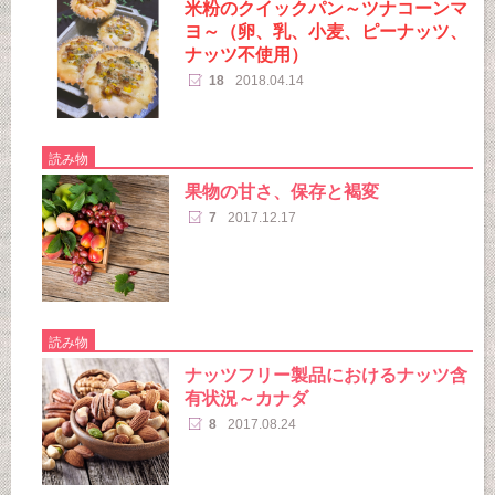
米粉のクイックパン～ツナコーンマ
ヨ～（卵、乳、小麦、ピーナッツ、
ナッツ不使用）
18
2018.04.14
読み物
果物の甘さ、保存と褐変
7
2017.12.17
読み物
ナッツフリー製品におけるナッツ含
有状況～カナダ
8
2017.08.24