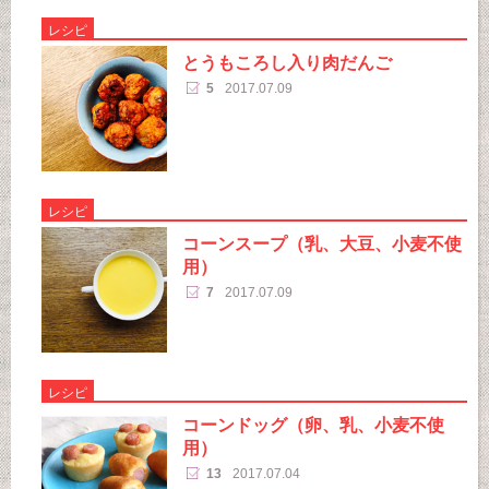
レシピ
とうもころし入り肉だんご
5
2017.07.09
レシピ
コーンスープ（乳、大豆、小麦不使
用）
7
2017.07.09
レシピ
コーンドッグ（卵、乳、小麦不使
用）
13
2017.07.04