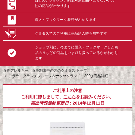
自分のアレルゲン、制限対象食品を含まないその
他の商品がわかります
購入・ブックマーク履歴がわかります
クミタスでのご利用は商品購入時も無料です
ショップ別に、今までに購入・ブックマークした商
品のうちどの商品をいま取り扱っているかがわかり
ます
食物アレルギー、食事制限中の方のクミタス トップ
＞
アララ クランチフルーツ＆ナッツクランチ 800g 商品詳細
- ご利用上の注意 -
ご利用に際しまして、
こちら
をお読みください。
商品情報最終更新日
: 2014年12月11日