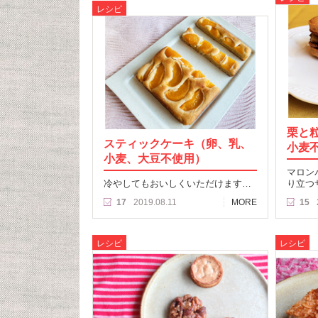
レシピ
栗と
スティックケーキ（卵、乳、
小麦
小麦、大豆不使用）
マロン
冷やしてもおいしくいただけます…
り立つ
17
2019.08.11
MORE
15
レシピ
レシピ