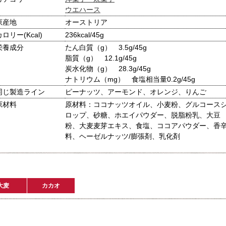
ウエハース
原産地
オーストリア
カロリー(Kcal)
236kcal/45g
栄養成分
たん白質（g） 3.5g/45g
脂質（g） 12.1g/45g
炭水化物（g） 28.3g/45g
ナトリウム（mg） 食塩相当量0.2g/45g
同じ製造ライン
ピーナッツ、アーモンド、オレンジ、りんご
原材料
原材料：ココナッツオイル、小麦粉、グルコース
ロップ、砂糖、ホエイパウダー、脱脂粉乳、大豆
粉、大麦麦芽エキス、食塩、ココアパウダー、香
料、ヘーゼルナッツ/膨張剤、乳化剤
大麦
カカオ