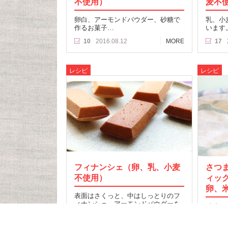
不使用）
麦不
卵白、アーモンドパウダー、砂糖で
乳、小
作るお菓子…
います
10
2016.08.12
MORE
17
レシピ
レシピ
フィナンシェ（卵、乳、小麦
さつ
不使用）
ィッ
卵、
表面はさくっと、中はしっとりのフ
ィナンシェ。アーモンドパウダーを
砂糖も
使用しています。…
ク！…
31
2016.05.01
MORE
20