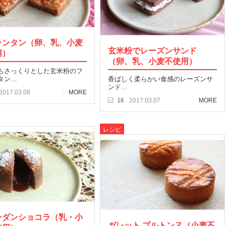
ランタン（卵、乳、小麦
玄米粉でレーズンサンド
用）
（卵、乳、小麦不使用）
もさっくりとした玄米粉のフ
タン…
香ばしく柔らかい食感のレーズンサ
ンド…
2017.03.08
MORE
16
2017.03.07
MORE
レシピ
ンダンショコラ（乳・小
ガレット ブルトンヌ（小麦不