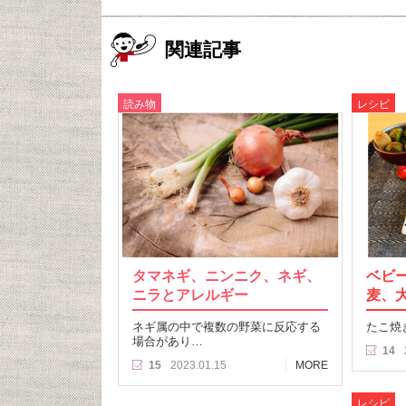
関連記事
読み物
レシピ
タマネギ、ニンニク、ネギ、
ベビ
ニラとアレルギー
麦、
ネギ属の中で複数の野菜に反応する
たこ焼
場合があり…
14
15
2023.01.15
MORE
レシピ