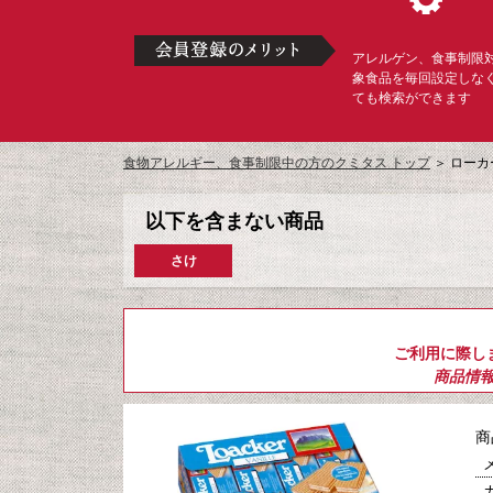
アレルゲン、食事制限
象食品を毎回設定しな
ても検索ができます
食物アレルギー、食事制限中の方のクミタス トップ
＞
ローカ
以下を含まない商品
さけ
ご利用に際し
商品情
商