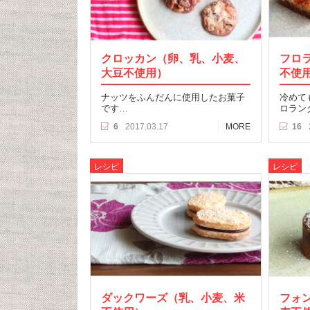
クロッカン（卵、乳、小麦、
フロ
大豆不使用）
不使
ナッツをふんだんに使用したお菓子
冷めて
です…
ロラン
6
2017.03.17
MORE
16
レシピ
レシピ
ダックワーズ（乳、小麦、米
フォ