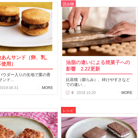
読み物
粒あんサンド（卵、乳、
油脂の違いによる焼菓子への
不使用）
影響 2.22更新
パウダー入りの生地で栗の香
サンド…
比容積（膨らみ）、砕けやすさなど
での違い…
2019.08.31
MORE
8
2018.10.20
MORE
レシピ