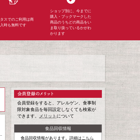
ショップ別に、今までに
購入・ブックマークした
ミタスでのご利用は商
商品のうちどの商品をい
購入時も無料です
ま取り扱っているかがわ
かります
会員登録をすると、アレルゲン、食事制
限対象食品を毎回設定しなくても検索が
できます。
メリット
について
食品回収情報
食品回収情報があります。詳細は
こちら