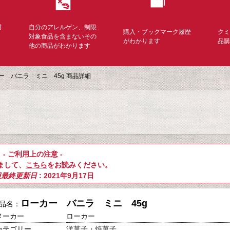
対
自分のアレルゲン、制限
購入・ブックマーク履歴
ク
く
対象食品を含まないその
がわかります
品
他の商品がわかります
ー バニラ ミニ 45g 商品詳細
- ご利用上の注意 -
まして、
こちら
をお読みください。
報最終更新日
: 2021年9月17日
ローカー バニラ ミニ 45g
品名：
メーカー
ローカー
カテゴリー
洋菓子・焼菓子