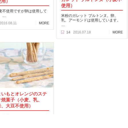
使用）
使用）
麦不使用ですが卵は使用して
。…
米粉のガレット ブルトンヌ。卵、
乳、アーモンドは使用しています。
2016.08.11
MORE
…
14
2016.07.18
MORE
まいもとオレンジのステ
ク焼菓子（小麦、乳、
米、大豆不使用）
不使用のソフトスティッ
2016.03.03
MORE