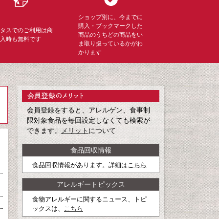
ショップ別に、今までに
購入・ブックマークした
ミタスでのご利用は商
商品のうちどの商品をい
購入時も無料です
ま取り扱っているかがわ
かります
会員登録をすると、アレルゲン、食事制
限対象食品を毎回設定しなくても検索が
できます。
メリット
について
食品回収情報
食品回収情報があります。詳細は
こちら
アレルギートピックス
食物アレルギーに関するニュース、トピ
ックスは、
こちら