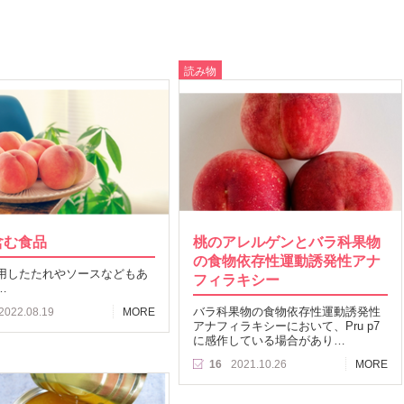
読み物
含む食品
桃のアレルゲンとバラ科果物
の食物依存性運動誘発性アナ
用したたれやソースなどもあ
フィラキシー
…
バラ科果物の食物依存性運動誘発性
2022.08.19
MORE
アナフィラキシーにおいて、Pru p7
に感作している場合があり…
16
2021.10.26
MORE