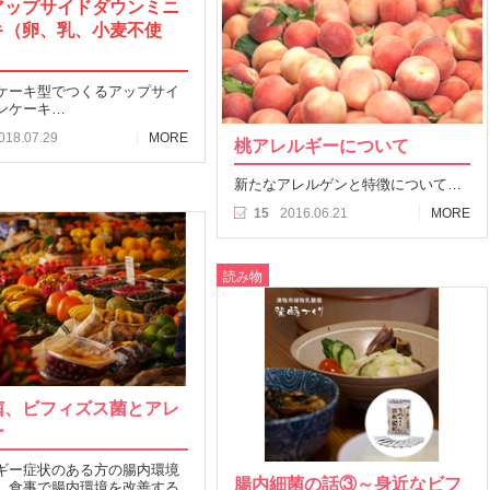
アップサイドダウンミニ
キ（卵、乳、小麦不使
ケーキ型でつくるアップサイ
ンケーキ…
018.07.29
MORE
桃アレルギーについて
新たなアレルゲンと特徴について…
15
2016.06.21
MORE
読み物
菌、ビフィズス菌とアレ
ー
ギー症状のある方の腸内環境
腸内細菌の話③～身近なビフ
、食事で腸内環境を改善する