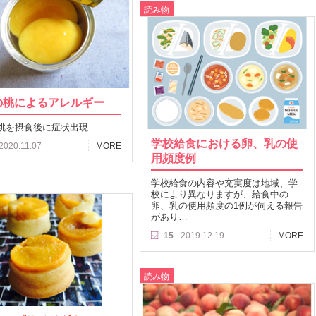
読み物
の桃によるアレルギー
桃を摂食後に症状出現…
学校給食における卵、乳の使
2020.11.07
MORE
用頻度例
学校給食の内容や充実度は地域、学
校により異なりますが、給食中の
卵、乳の使用頻度の1例が伺える報告
があり…
15
2019.12.19
MORE
読み物