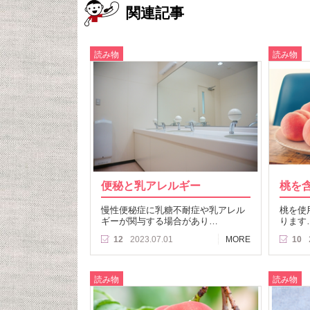
関連記事
読み物
読み物
便秘と乳アレルギー
桃を
慢性便秘症に乳糖不耐症や乳アレル
桃を使
ギーが関与する場合があり…
ります
12
2023.07.01
MORE
10
読み物
読み物