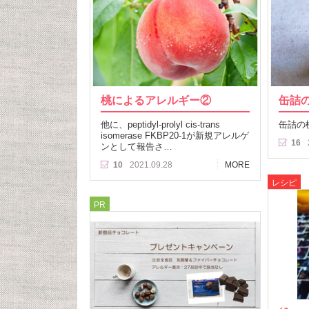
桃によるアレルギー②
缶詰
他に、peptidyl-prolyl cis-trans
缶詰の
isomerase FKBP20-1が新規アレルゲ
16
ンとして報告さ…
10
2021.09.28
MORE
レシピ
PR