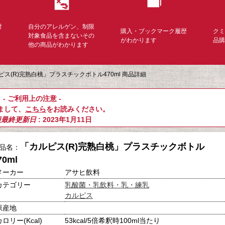
対
自分のアレルゲン、制限
購入・ブックマーク履歴
ク
く
対象食品を含まないその
がわかります
品
他の商品がわかります
ピス(R)完熟白桃」プラスチックボトル470ml 商品詳細
- ご利用上の注意 -
まして、
こちら
をお読みください。
報最終更新日
: 2023年1月11日
「カルピス(R)完熟白桃」プラスチックボトル
品名：
70ml
メーカー
アサヒ飲料
カテゴリー
乳酸菌・乳飲料・乳・練乳
カルピス
原産地
カロリー(Kcal)
53kcal/5倍希釈時100ml当たり