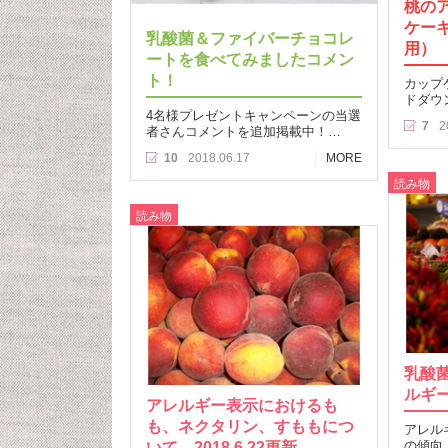
桃の
ケー
乳酸菌＆ファイバーチョコレ
用）
ートを食べてみましたコメン
ト！
カップ
ドダウ
4名様プレゼントキャンペーンの当選
7
2
者さんコメントを追加掲載中！…
10
2018.06.17
MORE
読み物
読み物
乳酸
ルギ
アレルギー表示におけるも
も、ネクタリン、すももにつ
アレル
いて 2018.6.22更新
の傾向