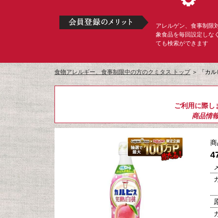
アレルゲン、食事制限
象食品を毎回設定しな
ても検索ができます
食物アレルギー、食事制限中の方のクミタス トップ
＞
「カル
ご利用に際し
商品情
商
4