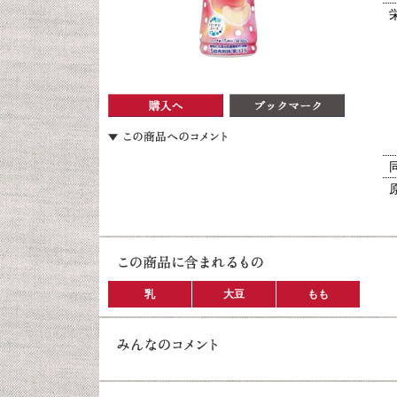
乳
大豆
もも