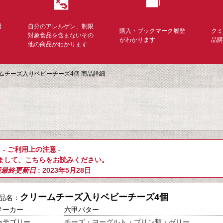
対
自分のアレルゲン、制限
購入・ブックマーク履歴
ク
く
対象食品を含まないその
がわかります
品
他の商品がわかります
ムチーズ入りベビーチーズ4個 商品詳細
- ご利用上の注意 -
まして、
こちら
をお読みください。
報最終更新日
: 2023年5月28日
クリームチーズ入りベビーチーズ4個
品名：
メーカー
六甲バター
カテゴリー
チーズ・ヨーグルト・プリン類・ゼリー