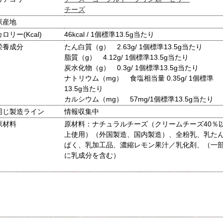
チーズ
原産地
カロリー(Kcal)
46kcal / 1個標準13.5g当たり
栄養成分
たん白質（g） 2.63g/ 1個標準13.5g当たり
脂質（g） 4.12g/ 1個標準13.5g当たり
炭水化物（g） 0.3g/ 1個標準13.5g当たり
ナトリウム（mg） 食塩相当量 0.35g/ 1個標準
13.5g当たり
カルシウム（mg） 57mg/1個標準13.5g当たり
同じ製造ライン
情報収集中
原材料
原材料：ナチュラルチーズ（クリームチーズ40％
上使用）（外国製造、国内製造）、全粉乳、乳た
ぱく、乳加工品、濃縮レモン果汁／乳化剤、（一
に乳成分を含む）