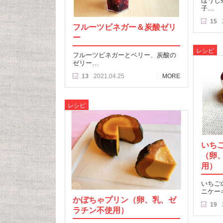
ほうじ
子…
15
フルーツビネガー＆炭酸ゼリ
ー
レシピ
フルーツビネガーとベリー、炭酸の
ゼリー…
13
2021.04.25
MORE
レシピ
いち
（卵
用）
いちご
ニケー
かぼちゃプリン（卵、乳、ゼ
19
ラチン不使用）