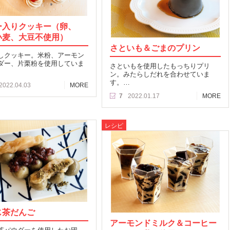
ー入りクッキー（卵、
小麦、大豆不使用）
さといも＆ごまのプリン
しクッキー。米粉、アーモン
ダー、片栗粉を使用していま
さといもを使用したもっちりプリ
ン。みたらしだれを合わせていま
す。…
2022.04.03
MORE
7
2022.01.17
MORE
レシピ
じ茶だんご
アーモンドミルク＆コーヒー