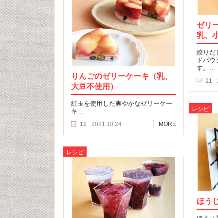
ゼリ
乳、
絞りだ
ドパウ
す。…
りんごのゼリーケーキ（乳、
11
大豆不使用）
紅玉を使用した爽やかなゼリーケー
レシピ
キ…
11
2021.10.24
MORE
レシピ
ほう