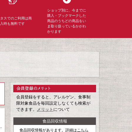
ショップ別に、今までに
購入・ブックマークした
ミタスでのご利用は商
商品のうちどの商品をい
購入時も無料です
ま取り扱っているかがわ
かります
会員登録をすると、アレルゲン、食事制
限対象食品を毎回設定しなくても検索が
できます。
メリット
について
食品回収情報
食品回収情報があります。詳細は
こちら