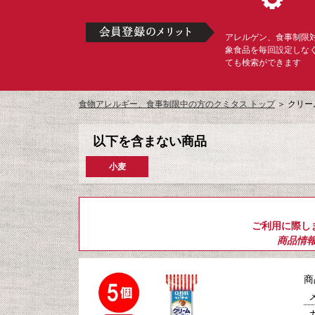
アレルゲン、食事制限
象食品を毎回設定しな
ても検索ができます
食物アレルギー、食事制限中の方のクミタス トップ
＞
クリー
以下を含まない商品
小麦
ご利用に際し
商品情
商