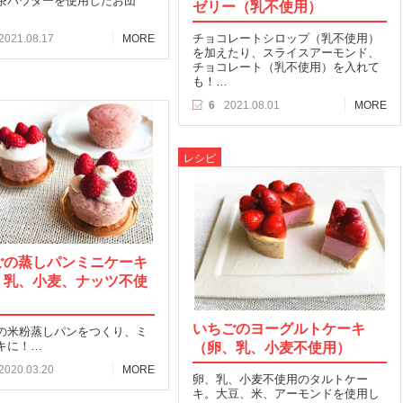
茶パウダーを使用したお団
ゼリー（乳不使用）
チョコレートシロップ（乳不使用）
2021.08.17
MORE
を加えたり、スライスアーモンド、
チョコレート（乳不使用）を入れて
も！…
6
2021.08.01
MORE
レシピ
ごの蒸しパンミニケーキ
、乳、小麦、ナッツ不使
いちごのヨーグルトケーキ
の米粉蒸しパンをつくり、ミ
キに！…
（卵、乳、小麦不使用）
2020.03.20
MORE
卵、乳、小麦不使用のタルトケー
キ。大豆、米、アーモンドを使用し