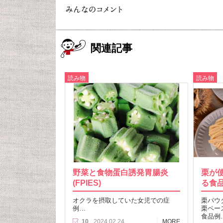
関連記事
読み物
読み物
野菜と食物蛋白誘発胃腸炎
栗が
(FPIES)
る食
オクラを摂取していた女児での症
栗パウ
例…
栗ペー
食品例
10
2024.02.24
MORE