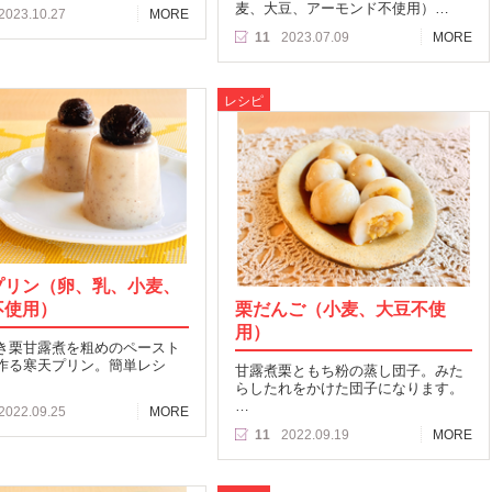
麦、大豆、アーモンド不使用）…
2023.10.27
MORE
11
2023.07.09
MORE
レシピ
プリン（卵、乳、小麦、
不使用）
栗だんご（小麦、大豆不使
用）
き栗甘露煮を粗めのペースト
作る寒天プリン。簡単レシ
甘露煮栗ともち粉の蒸し団子。みた
らしたれをかけた団子になります。
…
2022.09.25
MORE
11
2022.09.19
MORE