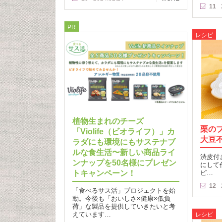
11
PR
レシピ
植物生まれのチーズ
栗の
「Violife（ビオライフ）」カ
大豆
ラダにも環境にもサステナブ
ルな食生活〜新しい商品ライ
渋皮付
ンナップを50名様にプレゼン
にして
トキャンペーン！
ピ…
12
「食べるサス活」プロジェクトを始
動。今後も「おいしさ×健康×低負
荷」な製品を提供していきたいと考
えています…
レシピ