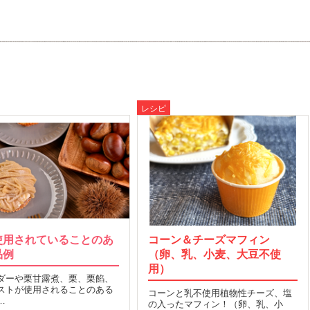
レシピ
使用されていることのあ
コーン＆チーズマフィン
品例
（卵、乳、小麦、大豆不使
用）
ダーや栗甘露煮、栗、栗餡、
ストが使用されることのある
コーンと乳不使用植物性チーズ、塩
…
の入ったマフィン！（卵、乳、小