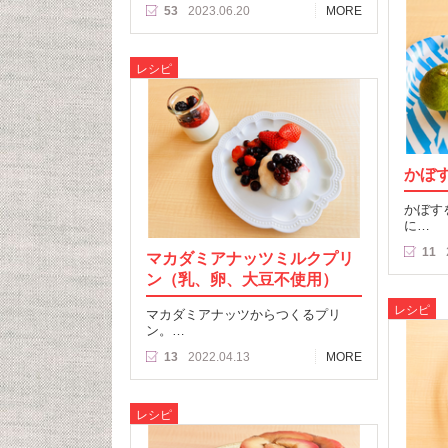
53
2023.06.20
MORE
レシピ
かぼ
かぼす
に…
11
マカダミアナッツミルクプリ
ン（乳、卵、大豆不使用）
レシピ
マカダミアナッツからつくるプリ
ン。…
13
2022.04.13
MORE
レシピ