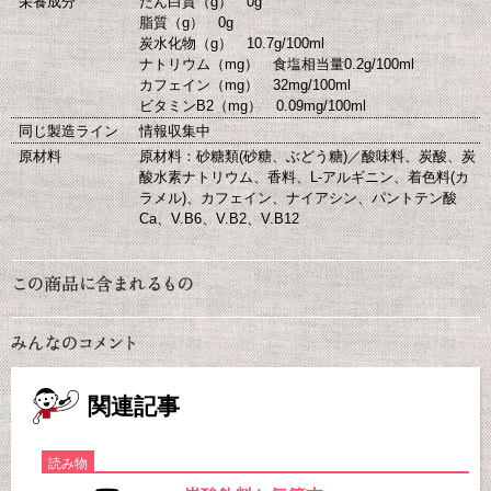
栄養成分
たん白質（g） 0g
脂質（g） 0g
炭水化物（g） 10.7g/100ml
ナトリウム（mg） 食塩相当量0.2g/100ml
カフェイン（mg） 32mg/100ml
ビタミンB2（mg） 0.09mg/100ml
同じ製造ライン
情報収集中
原材料
原材料：砂糖類(砂糖、ぶどう糖)／酸味料、炭酸、炭
酸水素ナトリウム、香料、L-アルギニン、着色料(カ
ラメル)、カフェイン、ナイアシン、パントテン酸
Ca、V.B6、V.B2、V.B12
関連記事
読み物