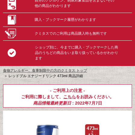
自分のアレルゲン、制限対象食品を含まないその
他の商品がわかります
購入・ブックマーク履歴がわかります
クミタスでのご利用は商品購入時も無料です
ショップ別に、今までに購入・ブックマークした商
品のうちどの商品をいま取り扱っているかがわかり
ます
食物アレルギー、食事制限中の方のクミタス トップ
＞
レッドブル エナジードリンク 473ml 商品詳細
- ご利用上の注意 -
ご利用に際しまして、
こちら
をお読みください。
商品情報最終更新日
: 2022年7月7日