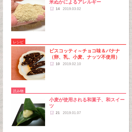
米ぬかによるアレルギー
14
2019.03.02
レシピ
ビスコッティ～チョコ味＆バナナ
（卵、乳、小麦、ナッツ不使用）
10
2019.02.10
読み物
小麦が使用される和菓子、和スイー
ツ
21
2019.01.07