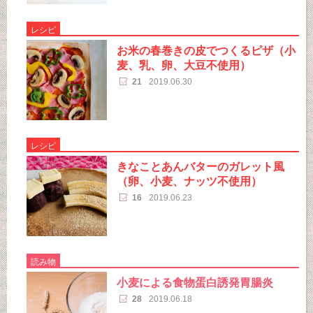
レシピ
お米の春巻きの皮でつくるピザ（小
麦、乳、卵、大豆不使用）
21
2019.06.30
レシピ
きなことあんバターのガレット風
（卵、小麦、ナッツ不使用）
16
2019.06.23
読み物
小麦による食物蛋白誘発胃腸炎
28
2019.06.18