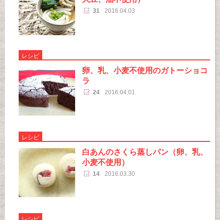
31
2016.04.03
レシピ
卵、乳、小麦不使用のガトーショコ
ラ
24
2016.04.01
レシピ
白あんのさくら蒸しパン（卵、乳、
小麦不使用）
14
2016.03.30
レシピ