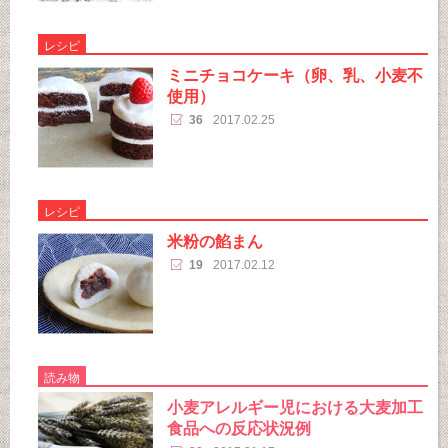
レシピ
ミニチョコケーキ（卵、乳、小麦不
使用）
36
2017.02.25
レシピ
米粉の餡まん
19
2017.02.12
読み物
小麦アレルギー児における大麦加工
食品への反応状況例