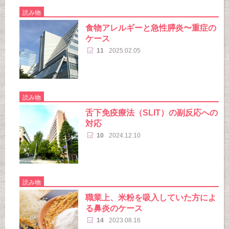
読み物
食物アレルギーと急性膵炎〜重症の
ケース
11
2025.02.05
読み物
舌下免疫療法（SLIT）の副反応への
対応
10
2024.12.10
読み物
職業上、米粉を吸入していた方によ
る鼻炎のケース
14
2023.08.16