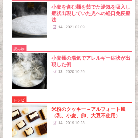
小麦を含む麺を茹でた湯気を吸入し
症状出現していた児への経口免疫療
法
14
2021.02.09
読み物
小麦麺の湯気でアレルギー症状が出
現した例
13
2020.10.29
レシピ
米粉のクッキー～アルフォート風
（乳、小麦、卵、大豆不使用）
14
2019.10.28