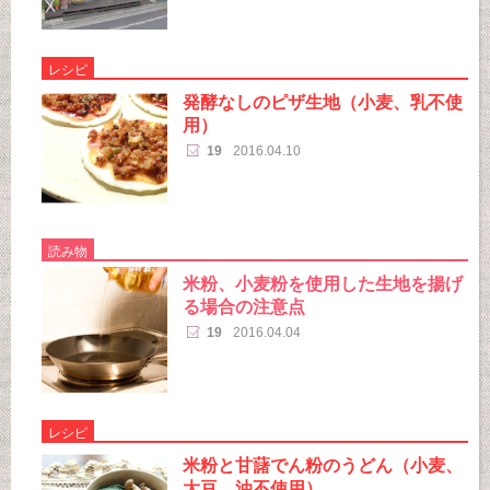
レシピ
発酵なしのピザ生地（小麦、乳不使
用）
19
2016.04.10
読み物
米粉、小麦粉を使用した生地を揚げ
る場合の注意点
19
2016.04.04
レシピ
米粉と甘藷でん粉のうどん（小麦、
大豆、油不使用）