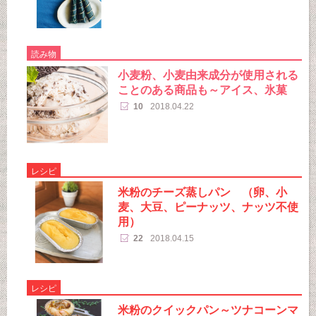
読み物
小麦粉、小麦由来成分が使用される
ことのある商品も～アイス、氷菓
10
2018.04.22
レシピ
米粉のチーズ蒸しパン （卵、小
麦、大豆、ピーナッツ、ナッツ不使
用）
22
2018.04.15
レシピ
米粉のクイックパン～ツナコーンマ