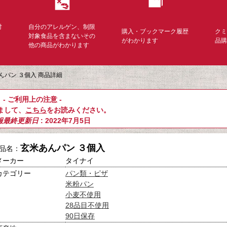
対
自分のアレルゲン、制限
購入・ブックマーク履歴
ク
く
対象食品を含まないその
がわかります
品
他の商品がわかります
んパン ３個入 商品詳細
- ご利用上の注意 -
まして、
こちら
をお読みください。
報最終更新日
: 2022年7月5日
玄米あんパン ３個入
品名：
メーカー
タイナイ
カテゴリー
パン類・ピザ
米粉パン
小麦不使用
28品目不使用
90日保存