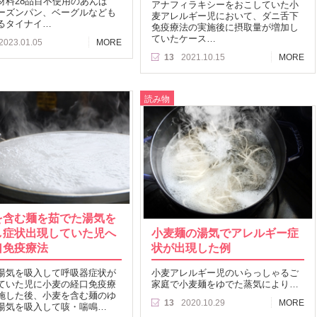
材料28品目不使用のあんぱ
アナフィラキシーをおこしていた小
ーズンパン、ベーグルなども
麦アレルギー児において、ダニ舌下
るタイナイ…
免疫療法の実施後に摂取量が増加し
ていたケース…
2023.01.05
MORE
13
2021.10.15
MORE
読み物
を含む麺を茹でた湯気を
し症状出現していた児へ
小麦麺の湯気でアレルギー症
口免疫療法
状が出現した例
湯気を吸入して呼吸器症状が
小麦アレルギー児のいらっしゃるご
ていた児に小麦の経口免疫療
家庭で小麦麺をゆでた蒸気により…
施した後、小麦を含む麺のゆ
13
2020.10.29
MORE
湯気を吸入して咳・喘鳴…