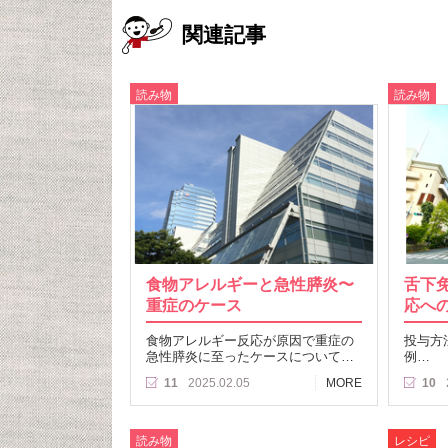
関連記事
読み物
読み物
食物アレルギーと急性膵炎〜
舌下免
重症のケース
応へ
食物アレルギー反応が原因で重症の
投与方
急性膵炎に至ったケースについて…
例…
11
2025.02.05
MORE
10
読み物
レシピ