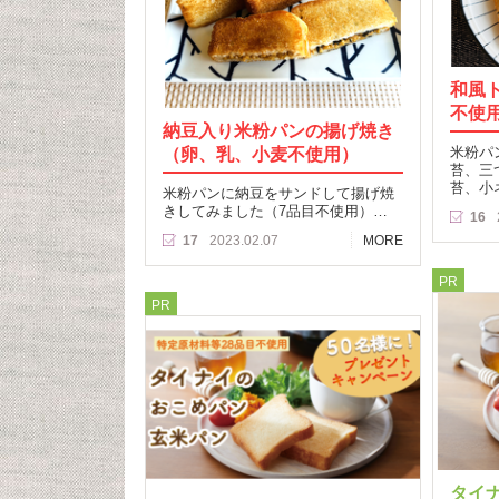
和風
不使
納豆入り米粉パンの揚げ焼き
（卵、乳、小麦不使用）
米粉パ
苔、三
苔、小
米粉パンに納豆をサンドして揚げ焼
きしてみました（7品目不使用）…
16
17
2023.02.07
MORE
PR
PR
タイ