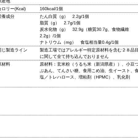
原産地
カロリー(Kcal)
160kcal/1個
栄養成分
たん白質（g） 2.2g/1個
脂質（g） 2.7g/1個
炭水化物（g） 32.9g（糖質30.7g、食物繊維
2.2g）/1個
ナトリウム（mg） 食塩相当量0.4g/1個
同じ製造ライン
製造工場ではアレルギー特定原材料を含む２８品
に関して全て持ち込んでおりません
原材料
原材料：玄米粉（うるち米（新潟県産））、小豆
ぶあん、てんさい糖、食用こめ油、生イースト、
塩／トレハロース、増粘剤（HPMC）、乳化剤