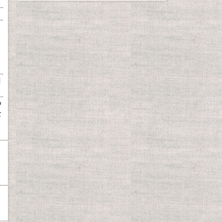
目
つ
食