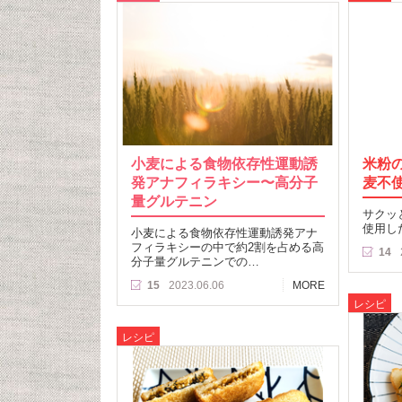
小麦による食物依存性運動誘
米粉
発アナフィラキシー〜高分子
麦不
量グルテニン
サクッ
使用し
小麦による食物依存性運動誘発アナ
フィラキシーの中で約2割を占める高
14
分子量グルテニンでの…
15
2023.06.06
MORE
レシピ
レシピ