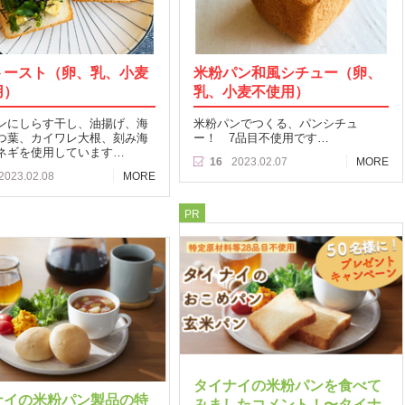
トースト（卵、乳、小麦
米粉パン和風シチュー（卵、
用）
乳、小麦不使用）
ンにしらす干し、油揚げ、海
米粉パンでつくる、パンシチュ
つ葉、カイワレ大根、刻み海
ー！ 7品目不使用です…
ネギを使用しています…
16
2023.02.07
MORE
2023.02.08
MORE
PR
タイナイの米粉パンを食べて
ナイの米粉パン製品の特
みましたコメント！〜タイナ