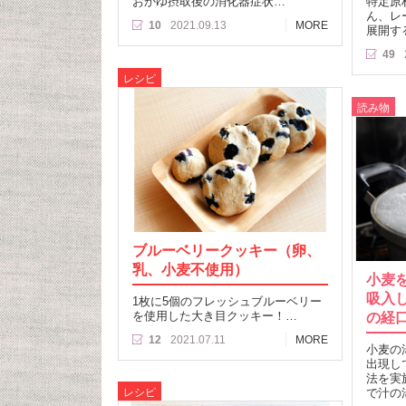
おかゆ摂取後の消化器症状…
特定原
ん、レ
10
2021.09.13
MORE
展開す
49
レシピ
読み物
ブルーベリークッキー（卵、
乳、小麦不使用）
小麦
吸入
1枚に5個のフレッシュブルーベリー
を使用した大き目クッキー！…
の経
12
2021.07.11
MORE
小麦の
出現し
法を実
レシピ
で汁の