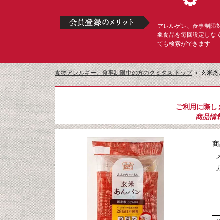
アレルゲン、食事制限
象食品を毎回設定しな
ても検索ができます
食物アレルギー、食事制限中の方のクミタス トップ
＞
玄米あ
ご利用に際し
商品情
商