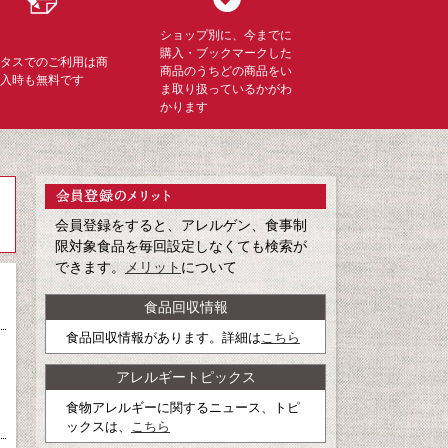
ショップ別に、今までに
購入・ブックマークした
ミタスでのご利用は商
商品のうちどの商品をい
購入時も無料です
ま取り扱っているかがわ
かります
会員登録をすると、アレルゲン、食事制
限対象食品を毎回設定しなくても検索が
できます。
メリット
について
食品回収情報
食品回収情報があります。詳細は
こちら
アレルギートピックス
食物アレルギーに関するニュース、トピ
ックスは、
こちら