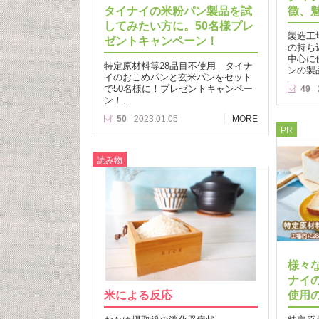
タイナイの米粉パン製品を試
徴、
してみたい方に。50名様プレ
製造工
ゼントキャンペーン！
の持ち
中心に
特定原材料等28品目不使用 タイナ
ンの製
イのおこめパンと玄米パンをセット
で50名様に！プレゼントキャンペー
49
ン！…
50
2023.01.05
MORE
PR
読み物
様々
ナイ
米による反応
使用