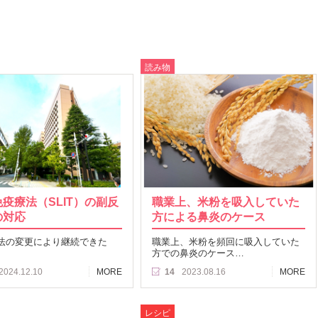
読み物
疫療法（SLIT）の副反
職業上、米粉を吸入していた
の対応
方による鼻炎のケース
法の変更により継続できた
職業上、米粉を頻回に吸入していた
方での鼻炎のケース…
2024.12.10
MORE
14
2023.08.16
MORE
レシピ