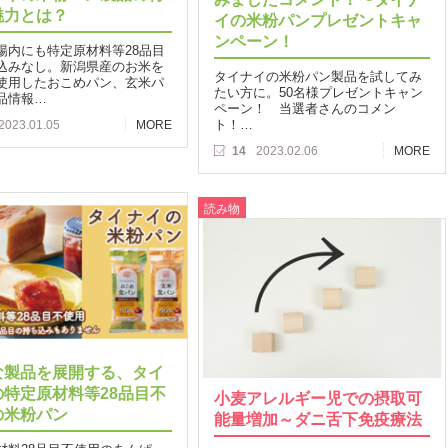
魅力とは？
イの米粉パンプレゼントキャ
ンペーン！
場内にも特定原材料等28品目
込みなし。新潟県産のお米を
タイナイの米粉パン製品を試してみ
使用したおこめパン、玄米パ
たい方に。50名様プレゼントキャン
品情報…
ペーン！ 当選者さんのコメン
ト！…
2023.01.05
MORE
14
2023.02.06
MORE
読み物
な製品を展開する、タイ
の特定原材料等28品目不
小麦アレルギー児での摂取可
の米粉パン
能量増加～ダニ舌下免疫療法