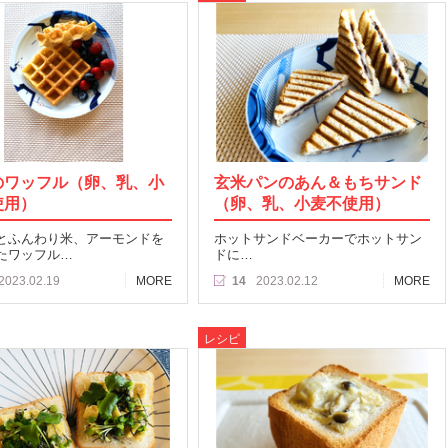
のワッフル（卵、乳、小
玄米パンのあん＆もちサンド
使用）
（卵、乳、小麦不使用）
とふんわり米、アーモンドを
ホットサンドベーカーでホットサン
たワッフル…
ドに…
2023.02.19
MORE
14
2023.02.12
MORE
レシピ