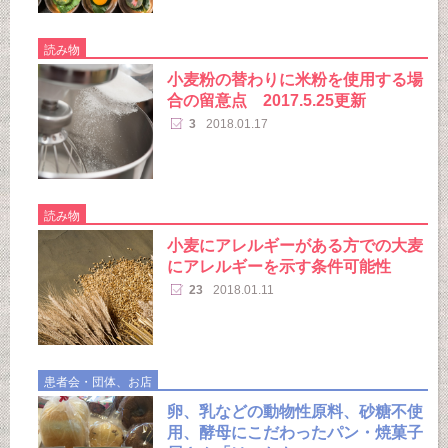
読み物
小麦粉の替わりに米粉を使用する場
合の留意点 2017.5.25更新
3
2018.01.17
読み物
小麦にアレルギーがある方での大麦
にアレルギーを示す条件可能性
23
2018.01.11
患者会・団体、お店
卵、乳などの動物性原料、砂糖不使
用、酵母にこだわったパン・焼菓子