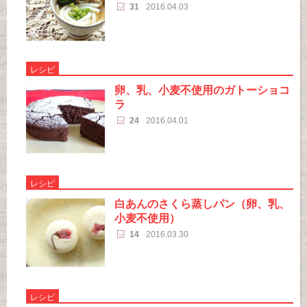
31
2016.04.03
レシピ
卵、乳、小麦不使用のガトーショコ
ラ
24
2016.04.01
レシピ
白あんのさくら蒸しパン（卵、乳、
小麦不使用）
14
2016.03.30
レシピ