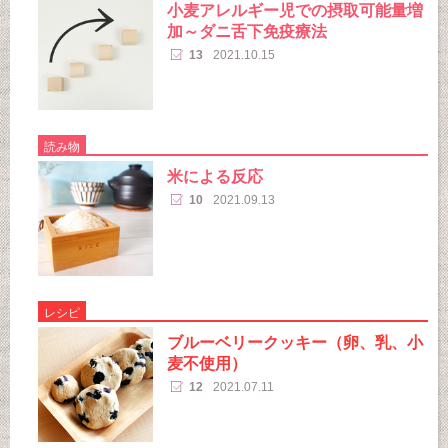
小麦アレルギー児での摂取可能量増
加～ダニ舌下免疫療法
13
2021.10.15
読み物
米による反応
10
2021.09.13
レシピ
ブルーベリークッキー（卵、乳、小
麦不使用）
12
2021.07.11