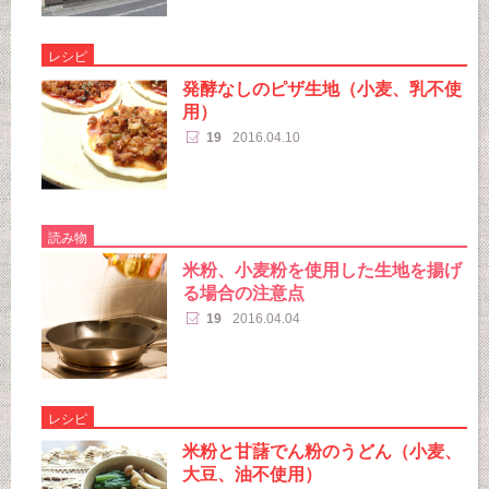
レシピ
発酵なしのピザ生地（小麦、乳不使
用）
19
2016.04.10
読み物
米粉、小麦粉を使用した生地を揚げ
る場合の注意点
19
2016.04.04
レシピ
米粉と甘藷でん粉のうどん（小麦、
大豆、油不使用）