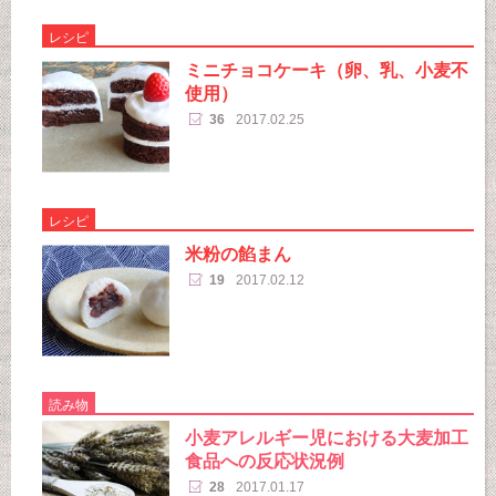
レシピ
ミニチョコケーキ（卵、乳、小麦不
使用）
36
2017.02.25
レシピ
米粉の餡まん
19
2017.02.12
読み物
小麦アレルギー児における大麦加工
食品への反応状況例
28
2017.01.17