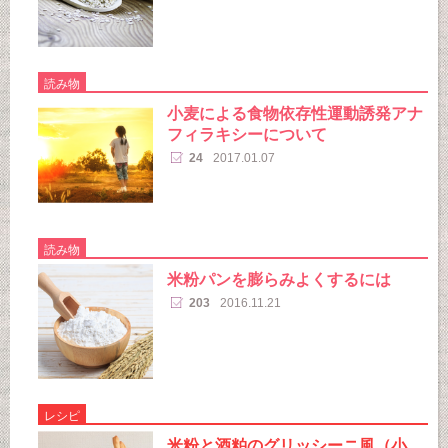
読み物
小麦による食物依存性運動誘発アナ
フィラキシーについて
24
2017.01.07
読み物
米粉パンを膨らみよくするには
203
2016.11.21
レシピ
米粉と酒粕のグリッシーニ風（小