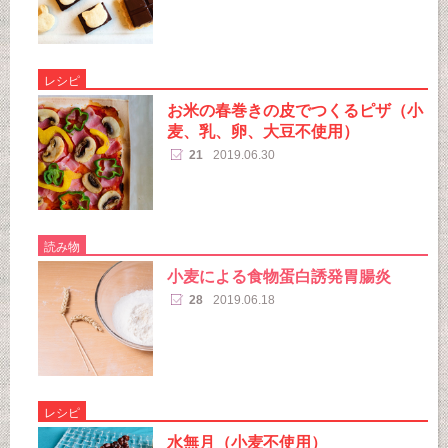
レシピ
お米の春巻きの皮でつくるピザ（小
麦、乳、卵、大豆不使用）
21
2019.06.30
読み物
小麦による食物蛋白誘発胃腸炎
28
2019.06.18
レシピ
水無月（小麦不使用）