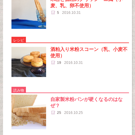
麦、乳、卵不使用）
5
2016.10.31
レシピ
酒粕入り米粉スコーン（乳、小麦不
使用）
19
2016.10.31
読み物
自家製米粉パンが硬くなるのはな
ぜ？
25
2016.10.25