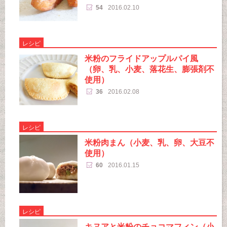
54
2016.02.10
レシピ
米粉のフライドアップルパイ風
（卵、乳、小麦、落花生、膨張剤不
使用）
36
2016.02.08
レシピ
米粉肉まん（小麦、乳、卵、大豆不
使用）
60
2016.01.15
レシピ
キヌアと米粉のチョコマフィン（小