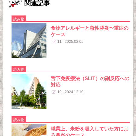
関連記事
読み物
食物アレルギーと急性膵炎〜重症の
ケース
11
2025.02.05
読み物
舌下免疫療法（SLIT）の副反応への
対応
10
2024.12.10
読み物
職業上、米粉を吸入していた方によ
る鼻炎のケース