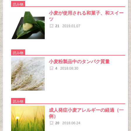
読み物
小麦が使用される和菓子、和スイー
ツ
21
2019.01.07
読み物
小麦粉製品中のタンパク質量
4
2018.08.30
読み物
成人発症小麦アレルギーの経過（一
例）
20
2018.06.24