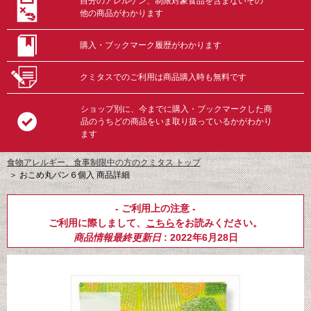
自分のアレルゲン、制限対象食品を含まないその
他の商品がわかります
購入・ブックマーク履歴がわかります
クミタスでのご利用は商品購入時も無料です
ショップ別に、今までに購入・ブックマークした商
品のうちどの商品をいま取り扱っているかがわかり
ます
食物アレルギー、食事制限中の方のクミタス トップ
＞
おこめ丸パン６個入 商品詳細
- ご利用上の注意 -
ご利用に際しまして、
こちら
をお読みください。
商品情報最終更新日
: 2022年6月28日