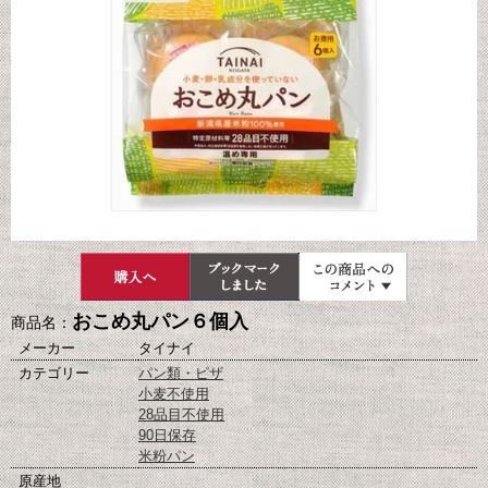
おこめ丸パン６個入
商品名：
メーカー
タイナイ
カテゴリー
パン類・ピザ
小麦不使用
28品目不使用
90日保存
米粉パン
原産地