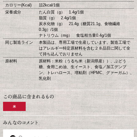
カロリー(Kcal)
112kcal/1個
栄養成分
たん白質（g） 1.4g/1個
脂質（g） 2.4g/1個
炭水化物（g） 21.4g（糖質21.1g、食物繊維
0.3g）/1個
ナトリウム（mg） 食塩相当量0.4g/1個
同じ製造ライン
本製品は、専用工場で生産しています。製造工場で
はアレルギー特定原材料を含む２８品目に関して全
て持ち込んでおりません
原材料
原材料：米粉（うるち米（新潟県産））、ぶどう
糖、食用こめ油、生イースト、食塩／加工デンプ
ン、トレハロース、増粘剤（HPMC、グァーガム）、
乳化剤
米