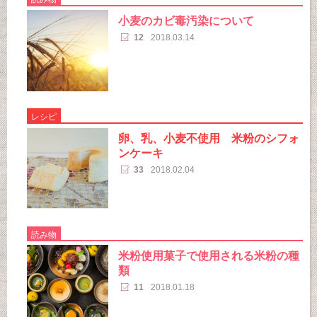
小麦のカビ毒汚染について
12
2018.03.14
レシピ
卵、乳、小麦不使用 米粉のシフォ
ンケーキ
33
2018.02.04
読み物
米粉使用菓子で使用される米粉の種
類
11
2018.01.18