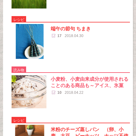
レシピ
端午の節句 ちまき
17
2018.04.30
読み物
小麦粉、小麦由来成分が使用される
ことのある商品も～アイス、氷菓
10
2018.04.22
レシピ
米粉のチーズ蒸しパン （卵、小
麦、大豆、ピーナッツ、ナッツ不使