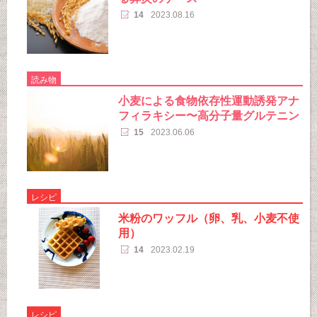
14
2023.08.16
読み物
小麦による食物依存性運動誘発アナ
フィラキシー〜高分子量グルテニン
15
2023.06.06
レシピ
米粉のワッフル（卵、乳、小麦不使
用）
14
2023.02.19
レシピ