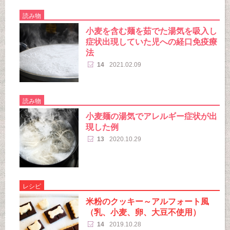
読み物
小麦を含む麺を茹でた湯気を吸入し
症状出現していた児への経口免疫療
法
14
2021.02.09
読み物
小麦麺の湯気でアレルギー症状が出
現した例
13
2020.10.29
レシピ
米粉のクッキー～アルフォート風
（乳、小麦、卵、大豆不使用）
14
2019.10.28