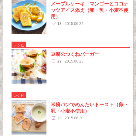
メープルケーキ マンゴーとココナ
ッツアイス添え（卵・乳・小麦不使
用）
18
2015.06.24
レシピ
豆腐のつくねバーガー
29
2015.06.23
レシピ
米粉パンでめんたいトースト（卵・
乳・小麦不使用）
20
2015.06.20