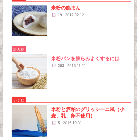
米粉の餡まん
19
2017.02.12
読み物
米粉パンを膨らみよくするには
203
2016.11.21
レシピ
米粉と酒粕のグリッシーニ風（小
麦、乳、卵不使用）
5
2016.10.31