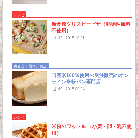
レシピ
新食感クリスピーピザ（動物性原料
不使用）
93
2015.10.21
患者会・団体、お店
国産米100％使用の受注販売のオン
ライン米粉パン専門店
69
2015.09.24
レシピ
米粉のワッフル （小麦・卵・乳不使
用）