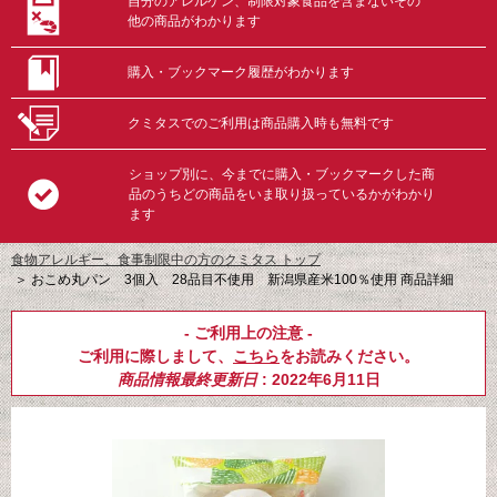
自分のアレルゲン、制限対象食品を含まないその
他の商品がわかります
購入・ブックマーク履歴がわかります
クミタスでのご利用は商品購入時も無料です
ショップ別に、今までに購入・ブックマークした商
品のうちどの商品をいま取り扱っているかがわかり
ます
食物アレルギー、食事制限中の方のクミタス トップ
＞
おこめ丸パン 3個入 28品目不使用 新潟県産米100％使用 商品詳細
- ご利用上の注意 -
ご利用に際しまして、
こちら
をお読みください。
商品情報最終更新日
: 2022年6月11日