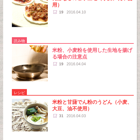
用）
19
2016.04.10
読み物
米粉、小麦粉を使用した生地を揚げ
る場合の注意点
19
2016.04.04
レシピ
米粉と甘藷でん粉のうどん（小麦、
大豆、油不使用）
31
2016.04.03