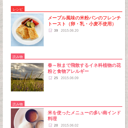
レシピ
メープル風味の米粉パンのフレンチ
トースト（卵・乳・小麦不使用）
39
2015.06.20
読み物
春～秋まで飛散するイネ科植物の花
粉と食物アレルギー
25
2015.06.09
読み物
米を使ったメニューの多い南インド
料理
20
2015.06.02