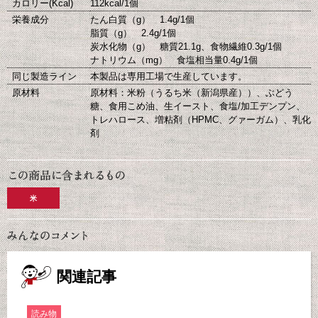
カロリー(Kcal)
112kcal/1個
栄養成分
たん白質（g） 1.4g/1個
脂質（g） 2.4g/1個
炭水化物（g） 糖質21.1g、食物繊維0.3g/1個
ナトリウム（mg） 食塩相当量0.4g/1個
同じ製造ライン
本製品は専用工場で生産しています。
原材料
原材料：米粉（うるち米（新潟県産））、ぶどう
糖、食用こめ油、生イースト、食塩/加工デンプン、
トレハロース、増粘剤（HPMC、グァーガム）、乳化
剤
米
関連記事
読み物