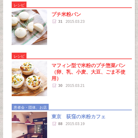
レシピ
プチ米粉パン
31
2015.03.23
レシピ
マフィン型で米粉のプチ惣菜パン
（卵、乳、小麦、大豆、ごま不使
用）
30
2015.03.21
患者会・団体、お店
東京 荻窪の米粉カフェ
88
2015.03.19