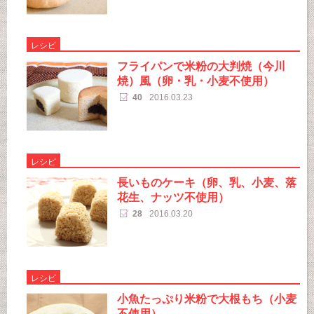
レシピ
フライパンで米粉の大判焼（今川
焼）風（卵・乳・小麦不使用）
40
2016.03.23
レシピ
長いものケーキ（卵、乳、小麦、落
花生、ナッツ不使用）
28
2016.03.20
レシピ
小魚たっぷり米粉で大根もち（小麦
不使用）