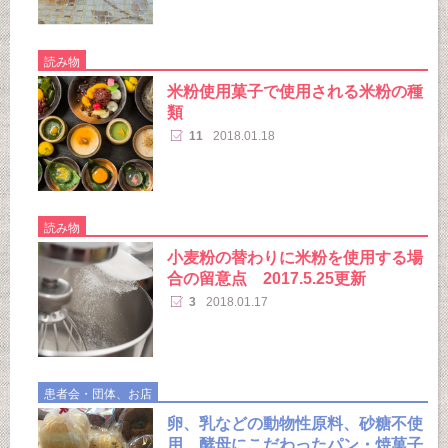
読み物
米粉使用菓子で使用される米粉の種
類
11
2018.01.18
読み物
小麦粉の替わりに米粉を使用する場
合の留意点 2017.5.25更新
3
2018.01.17
患者会・団体、お店
卵、乳などの動物性原料、砂糖不使
用、酵母にこだわったパン・焼菓子