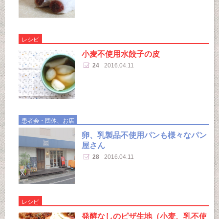
レシピ
小麦不使用水餃子の皮
24
2016.04.11
患者会・団体、お店
卵、乳製品不使用パンも様々なパン
屋さん
28
2016.04.11
レシピ
発酵なしのピザ生地（小麦、乳不使