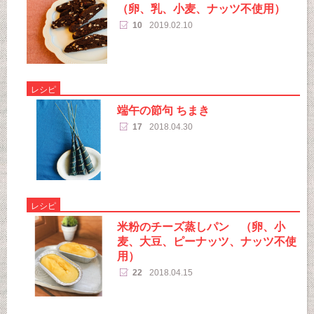
（卵、乳、小麦、ナッツ不使用）
10
2019.02.10
レシピ
端午の節句 ちまき
17
2018.04.30
レシピ
米粉のチーズ蒸しパン （卵、小
麦、大豆、ピーナッツ、ナッツ不使
用）
22
2018.04.15