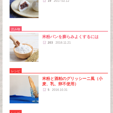
19
2017.02.12
読み物
米粉パンを膨らみよくするには
203
2016.11.21
レシピ
米粉と酒粕のグリッシーニ風（小
麦、乳、卵不使用）
5
2016.10.31
レシピ