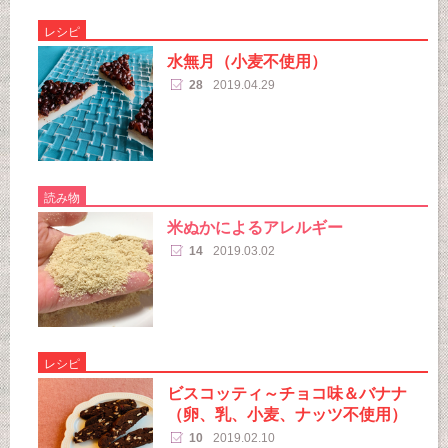
レシピ
水無月（小麦不使用）
28
2019.04.29
読み物
米ぬかによるアレルギー
14
2019.03.02
レシピ
ビスコッティ～チョコ味＆バナナ
（卵、乳、小麦、ナッツ不使用）
10
2019.02.10