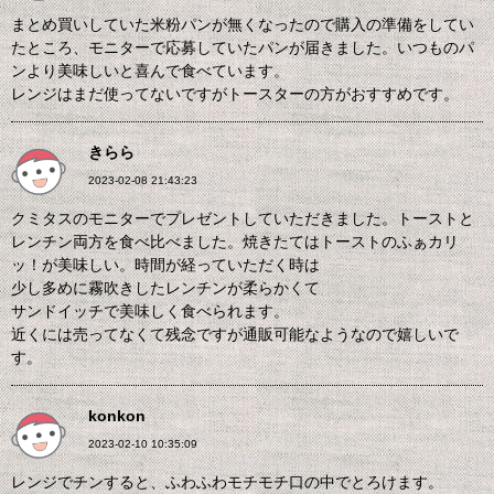
まとめ買いしていた米粉パンが無くなったので購入の準備をしてい
たところ、モニターで応募していたパンが届きました。いつものパ
ンより美味しいと喜んで食べています。
レンジはまだ使ってないですがトースターの方がおすすめです。
きらら
2023-02-08 21:43:23
クミタスのモニターでプレゼントしていただきました。トーストと
レンチン両方を食べ比べました。焼きたてはトーストのふぁカリ
ッ！が美味しい。時間が経っていただく時は
少し多めに霧吹きしたレンチンが柔らかくて
サンドイッチで美味しく食べられます。
近くには売ってなくて残念ですが通販可能なようなので嬉しいで
す。
konkon
2023-02-10 10:35:09
レンジでチンすると、ふわふわモチモチ口の中でとろけます。