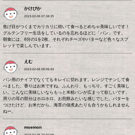
かけぴか
2023-02-06 07:38:35
焦げ目がつくまでカリカリに焼いて食べるとめちゃ美味しいです！
グルテンフリー生活をしているのを忘れるほどに「パン」です。
朝食には、8分の1を2枚、それぞれチーズやバターなど色々なスプ
レッドで楽しんでいます。
えむ
2023-02-06 08:06:43
パン用のナイフでなくてもキレイに切れます。レンジでチンして食
べました。香りはお米ですね。ふんわり、もっちり。すごく美味し
い。こんなに美味しいならもっと米粉パンが広まって欲しいです。
周りの耳の部分はホロホロ。お煎餅みたいな感じでした。バターを
つけたけど、お米だから、海苔の佃煮あたりも合うかもしれません
ねー。
moemon
2023-02-06 20:02:08