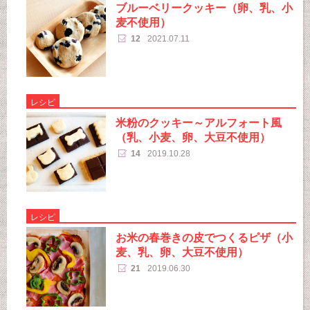
ブルーベリークッキー（卵、乳、小
麦不使用）
12
2021.07.11
レシピ
米粉のクッキー～アルフォート風
（乳、小麦、卵、大豆不使用）
14
2019.10.28
レシピ
お米の春巻きの皮でつくるピザ（小
麦、乳、卵、大豆不使用）
21
2019.06.30