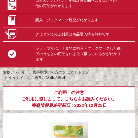
自分のアレルゲン、制限対象食品を含まないその
他の商品がわかります
購入・ブックマーク履歴がわかります
クミタスでのご利用は商品購入時も無料です
ショップ別に、今までに購入・ブックマークした商
品のうちどの商品をいま取り扱っているかがわかり
ます
食物アレルギー、食事制限中の方のクミタス トップ
＞
タイナイ おこめ食パン 商品詳細
- ご利用上の注意 -
ご利用に際しまして、
こちら
をお読みください。
商品情報最終更新日
: 2022年12月23日