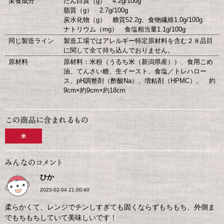
栄養成分
たん白質（g） 4.2g/100g
脂質（g） 2.7g/100g
炭水化物（g） 糖質52.2g、食物繊維1.0g/100g
ナトリウム（mg） 食塩相当量1.1g/100g
同じ製造ライン
製造工場ではアレルギー特定原材料を含む２８品目
に関して全て持ち込んでおりません。
原材料
原材料：米粉（うるち米（新潟県産））、食用こめ
油、てんさい糖、生イースト、食塩／トレハロー
ス、pH調整剤（酢酸Na）、増粘剤（HPMC）。 約
9cm×約9cm×約18cm
米
ひか
2023-02-04 21:00:40
柔らかくて、レンジでチンしすぎても固くならずもちもち、外側ま
でもちもちしていて美味しいです！