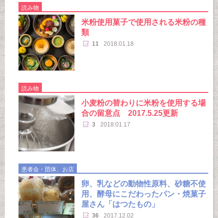
読み物
米粉使用菓子で使用される米粉の種
類
11
2018.01.18
読み物
小麦粉の替わりに米粉を使用する場
合の留意点 2017.5.25更新
3
2018.01.17
患者会・団体、お店
卵、乳などの動物性原料、砂糖不使
用、酵母にこだわったパン・焼菓子
屋さん「はつたもの」
36
2017.12.02