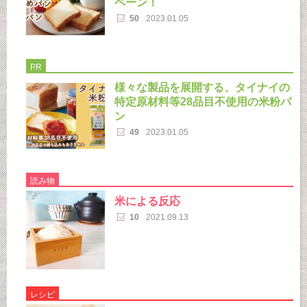
ペーン！
50
2023.01.05
PR
様々な製品を展開する、タイナイの
特定原材料等28品目不使用の米粉パ
ン
49
2023.01.05
読み物
米による反応
10
2021.09.13
レシピ