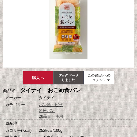
タイナイ おこめ食パン
商品名：
メーカー
タイナイ
カテゴリー
パン類・ピザ
米粉パン
28品目不使用
原産地
カロリー(Kcal)
252kcal/100g