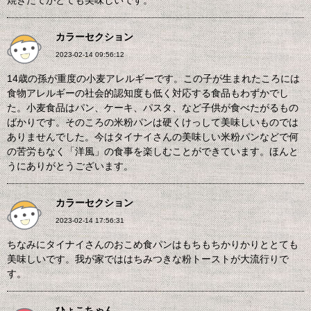
焼きたてがとても美味しいです。
カラーセクション
2023-02-14 09:56:12
14歳の孫が重度の小麦アレルギーです。この子が生まれたころには
食物アレルギーの社会的認知度も低く対応する食品もわずかでし
た。小麦食品はパン、ケーキ、パスタ、など子供が食べたがるもの
ばかりです。そのころの米粉パンは硬くけっして美味しいものでは
ありませんでした。今はタイナイさんの美味しい米粉パンなどで何
の苦労もなく「洋風」の食事を楽しむことができています。ほんと
うにありがとうございます。
カラーセクション
2023-02-14 17:56:31
ちなみにタイナイさんのおこめ食パンはもちもちかりかりととても
美味しいです。我が家でははちみつきな粉トーストが大流行りで
す。
ひょこちゃん