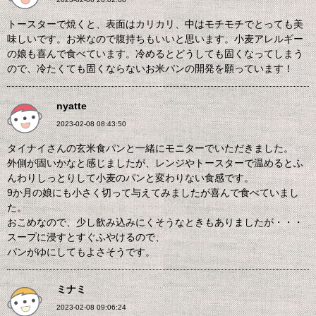
トースターで焼くと、表面はカリカリ、中はモチモチでとっても美
味しいです。お米なので腹持ちもいいと思います。小麦アレルギー
の娘も喜んで食べています。冷めるとどうしても固くなってしまう
ので、冷たくても固くならないお米パンの開発を願っています！
nyatte
2023-02-08 08:43:50
タイナイさんの玄米食パンと一緒にモニターでいただきました。
外側が固いかなと感じましたが、レンジやトースターで温めるとふ
んわりしっとりして小麦のパンと変わりない食感です。
9か月の娘にも小さく切って与えてみましたが喜んで食べていまし
た。
おこめなので、少し飲み込みにくそうなときもありましたが・・・
スープに浸すとすぐふやけるので、
パンがゆにしてもよさそうです。
ミナミ
2023-02-08 09:06:24