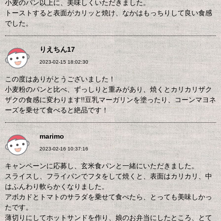
小麦のパン以上に、美味しくいただきました。
トーストすると表面がカリッと焼け、なかはもっちりして良い食感
でした。
りえちん17
2023-02-15 18:02:30
この度はありがとうございました！
小麦粉のパンと比べ、ずっしりと重みがあり、焼くとカリカリザク
ザクの食感に変わります!!豆乳マーガリンを塗ったり、コーンマヨネ
ーズを乗せて食べると絶品です！
marimo
2023-02-16 10:37:16
キャンペーンに応募し、玄米食パンと一緒にいただきました。
スライスし、フライパンでフタをして焼くと、表面はカリカリ、中
はふんわり軟らかくなりました。
アボカドとトマトのサラダを乗せて食べたら、とっても美味しかっ
たです。
薄切りにしてホットサンドを作り、娘のお弁当にしたところ、とて