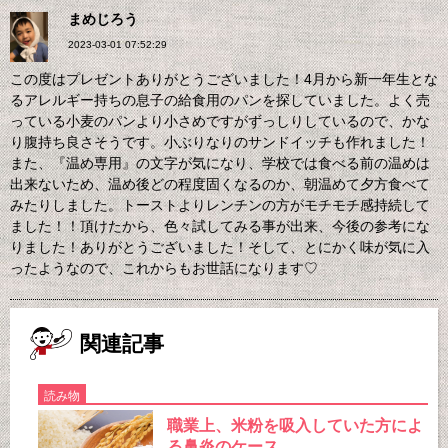
まめじろう
2023-03-01 07:52:29
この度はプレゼントありがとうございました！4月から新一年生とな
るアレルギー持ちの息子の給食用のパンを探していました。よく売
っている小麦のパンより小さめですがずっしりしているので、かな
り腹持ち良さそうです。小ぶりなりのサンドイッチも作れました！
また、『温め専用』の文字が気になり、学校では食べる前の温めは
出来ないため、温め後どの程度固くなるのか、朝温めて夕方食べて
みたりしました。トーストよりレンチンの方がモチモチ感持続して
ました！！頂けたから、色々試してみる事が出来、今後の参考にな
りました！ありがとうございました！そして、とにかく味が気に入
ったようなので、これからもお世話になります♡
関連記事
読み物
職業上、米粉を吸入していた方によ
る鼻炎のケース