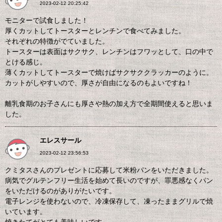
2023-02-12 20:25:42
モニターで試食しました！
厚くカットしてトースターとレンチンで食べてみました。
それぞれの特徴がでていました。
トースターは表面はサクサク、レンチンはフワッとして、口の中で
とける感じ。
薄くカットしてトースターで焼けばサクサククラッカーのように。
カットがしやすいので、厚さが自由になるのもよいですね！
離乳食期のお子さんにも厚さや熱の加え方で全期間使えると思いま
した。
エレスサール
2023-02-12 23:56:53
クミタスさんのプレゼントに応募して米粉パンをいただきました。
病気でグルテンフリー生活を始めて長いのですが、罪悪感なくパン
をいただけるのがありがたいです。
電子レンジを使わないので、冷凍保存して、凍ったままグリルで焼
いています。