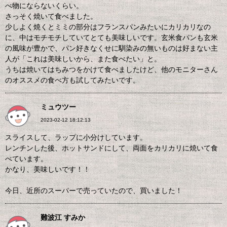
べ物にならないくらい。
さっそく焼いて食べました。
少しよく焼くとミミの部分はフランスパンみたいにカリカリなの
に、中はモチモチしていてとても美味しいです。玄米食パンも玄米
の風味が豊かで、パン好きなくせに馴染みの無いものは好まない主
人が「これは美味しいから、また食べたい」と。
うちは焼いてはちみつをかけて食べましたけど、他のモニターさん
のオススメの食べ方も試してみたいです。
ミュウツー
2023-02-12 18:12:13
スライスして、ラップに小分けしています。
レンチンした後、ホットサンドにして、両面をカリカリに焼いて食
べています。
かなり、美味しいです！！
今日、近所のスーパーで売っていたので、買いました！
難波江 すみか