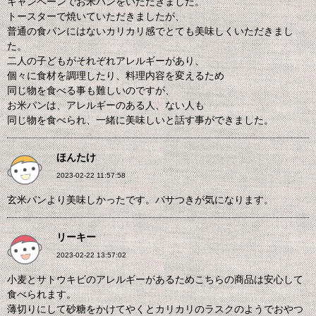
キャンペーンでお米パンをいただきました。
トースターで焼いていただきましたが、
普通の食パンにはないカリカリ感でとても美味しくいただきまし
た。
二人の子どもがそれぞれアレルギーがあり、
個々に食材を調理したり、料理内容を変えるため
同じ物を食べる事も難しいのですが、
お米パンは、アレルギーのある人、ない人も
同じ物を食べられ、一緒に美味しいと話す事ができました。
ほんたけ
2023-02-22 11:57:58
玄米パンより美味しかったです。パサつきが気になります。
リーキー
2023-02-22 13:57:02
小麦とサトウキビのアレルギーがあるためこちらの商品は安心して
食べられます。
薄切りにして砂糖をかけてやくとカリカリのラスクのようでおやつ