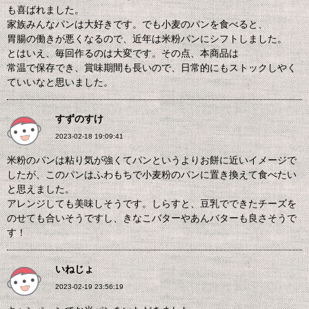
も喜ばれました。
家族みんなパンは大好きです。でも小麦のパンを食べると、
胃腸の働きが悪くなるので、近年は米粉パンにシフトしました。
とはいえ、毎回作るのは大変です。その点、本商品は
常温で保存でき、賞味期間も長いので、日常的にもストックしやく
ていいなと思いました。
すずのすけ
2023-02-18 19:09:41
米粉のパンは粘り気が強くてパンというよりお餅に近いイメージで
したが、このパンはふわもちで小麦粉のパンに置き換えて食べたい
と思えました。
アレンジしても美味しそうです。しらすと、豆乳でできたチーズを
のせても合いそうですし、きなこバターやあんバターも良さそうで
す！
いねじょ
2023-02-19 23:56:19