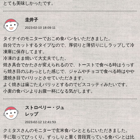
とても美味しかったです。
圭井子
2023-02-10 18:09:11
タイナイのモニターでおこめ食パンをいただきました。
自分でカットするタイプなので、厚切りと薄切りにしラップして冷
凍庫に保存してます。
冷凍のまま焼いて大丈夫でした。
焼き具合でかたさが変えられるので、トーストで食べる時はうっす
ら焼き目のふわっとした感じで、ジャムやチョコで食べる時はやや
濃焼き目でパリッとさせていただきます。
よく焼きは歯ごたえバリッとするのでビスコッティみたいです。
小麦の食パンよりお腹一杯になる気がします。
ストロベリー・ジュ
レップ
2023-02-12 12:41:53
クミタスさんのモニターで玄米食パンとともにいただきました。
手に取ってびっくり。ずっしりと重く普段買っている食パンとは比