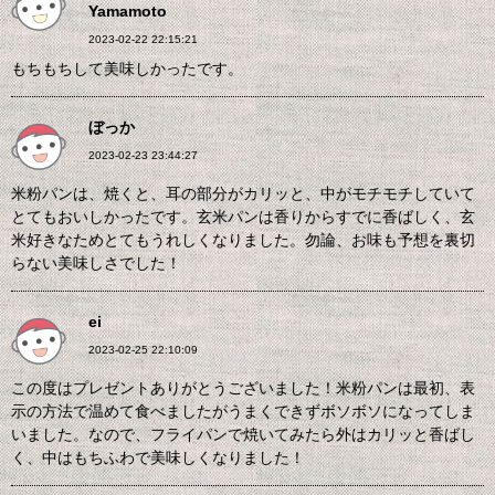
Yamamoto
2023-02-22 22:15:21
もちもちして美味しかったです。
ぼっか
2023-02-23 23:44:27
米粉パンは、焼くと、耳の部分がカリッと、中がモチモチしていて
とてもおいしかったです。玄米パンは香りからすでに香ばしく、玄
米好きなためとてもうれしくなりました。勿論、お味も予想を裏切
らない美味しさでした！
ei
2023-02-25 22:10:09
この度はプレゼントありがとうございました！米粉パンは最初、表
示の方法で温めて食べましたがうまくできずボソボソになってしま
いました。なので、フライパンで焼いてみたら外はカリッと香ばし
く、中はもちふわで美味しくなりました！