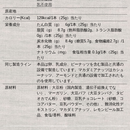
乳不使用
原産地
カロリー(Kcal)
129kcal/1本（25g）当たり
栄養成分
たん白質（g） 6g/1本（25g）当たり
脂質（g） 8.7g（飽和脂肪酸2g、トランス脂肪酸
0g）/1本（25g）当たり
炭水化物（g） 8.4g（糖質5.7g、食物繊維2.7g）/1
本（25g）当たり
ナトリウム（mg） 食塩相当量 0.1g/1本（25g）当
たり
同じ製造ライン
本品は卵、乳成分、ピーナッツを含む製品と共通の
設備で製造しています。マカダミアナッツはカシュ
ーナッツ、アーモンドと共通の設備で加工されたも
のを使用しています。
原材料
原材料：大豆粉（国内製造、遺伝子組換えでな
い）、マーガリン、大豆パフ（大豆タンパク、タピ
オカでん粉）、砂糖、豆乳チョコレート（砂糖、コ
コアバター、豆乳パウダー、その他）、難消化性デ
キストリン、マカダミアナッツ、レモンピール加工
品、食塩/香料、酸味料