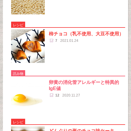
レシピ
柿チョコ（乳不使用、大豆不使用）
7
2021.01.24
読み物
卵黄の消化管アレルギーと特異的
IgE値
12
2020.11.27
レシピ
どんぐりの形のチョコ味ケーキ