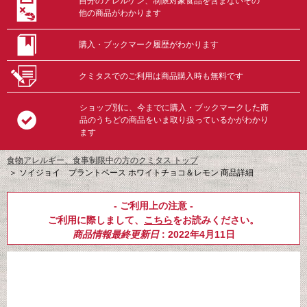
自分のアレルゲン、制限対象食品を含まないその
他の商品がわかります
購入・ブックマーク履歴がわかります
クミタスでのご利用は商品購入時も無料です
ショップ別に、今までに購入・ブックマークした商
品のうちどの商品をいま取り扱っているかがわかり
ます
食物アレルギー、食事制限中の方のクミタス トップ
＞
ソイジョイ プラントベース ホワイトチョコ＆レモン 商品詳細
- ご利用上の注意 -
ご利用に際しまして、
こちら
をお読みください。
商品情報最終更新日
: 2022年4月11日