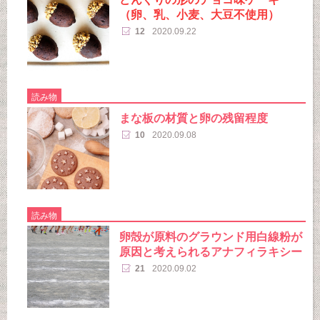
（卵、乳、小麦、大豆不使用）
12
2020.09.22
読み物
まな板の材質と卵の残留程度
10
2020.09.08
読み物
卵殻が原料のグラウンド用白線粉が
原因と考えられるアナフィラキシー
21
2020.09.02