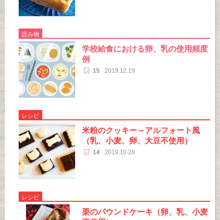
読み物
学校給食における卵、乳の使用頻度
例
15
2019.12.19
レシピ
米粉のクッキー～アルフォート風
（乳、小麦、卵、大豆不使用）
14
2019.10.28
レシピ
栗のパウンドケーキ（卵、乳、小麦