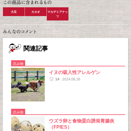
大豆
カカオ
マカデミアナッ
ツ
関連記事
読み物
イヌの吸入性アレルゲン
14
2024.06.26
読み物
ウズラ卵と食物蛋白誘発胃腸炎
（FPIES）