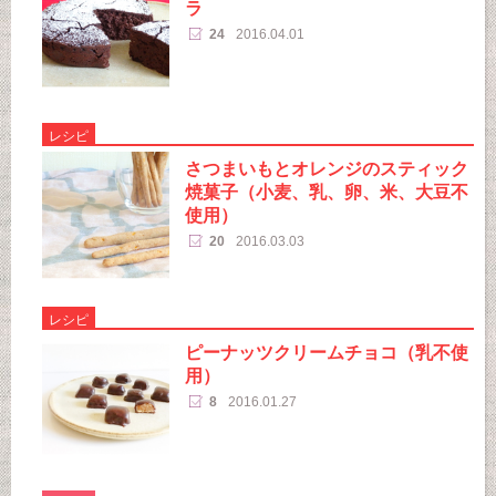
ラ
24
2016.04.01
レシピ
さつまいもとオレンジのスティック
焼菓子（小麦、乳、卵、米、大豆不
使用）
20
2016.03.03
レシピ
ピーナッツクリームチョコ（乳不使
用）
8
2016.01.27