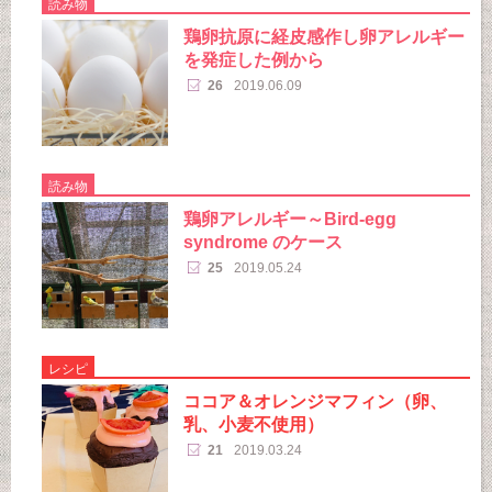
読み物
鶏卵抗原に経皮感作し卵アレルギー
を発症した例から
26
2019.06.09
読み物
鶏卵アレルギー～Bird-egg
syndrome のケース
25
2019.05.24
レシピ
ココア＆オレンジマフィン（卵、
乳、小麦不使用）
21
2019.03.24