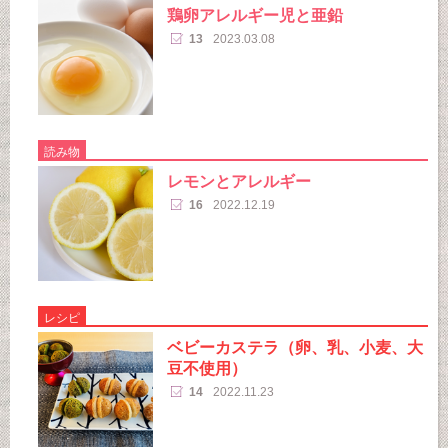
鶏卵アレルギー児と亜鉛
13
2023.03.08
読み物
レモンとアレルギー
16
2022.12.19
レシピ
ベビーカステラ（卵、乳、小麦、大
豆不使用）
14
2022.11.23