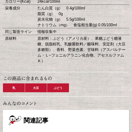
カロリー(Kcal)
24kcal/100ml
栄養成分
たん白質（g） 0.4g/100ml
脂質（g） 0g
炭水化物（g） 5.5g/100ml
ナトリウム（mg） 食塩相当量(g) 0.05/100ml
同じ製造ライン
情報収集中
原材料
原材料：ぶどう（アメリカ産）、果糖ぶどう糖液
糖、脱脂粉乳、乳酸菌飲料／酸味料、安定剤（大豆
多糖類）、香料、野菜色素、甘味料（アスパルテー
ム・Ｌ−フェニルアラニン化合物、アセスルファム
Ｋ）
乳
大豆
ぶどう
関連記事