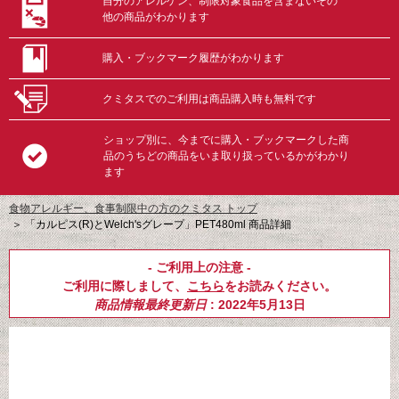
自分のアレルゲン、制限対象食品を含まないその
他の商品がわかります
購入・ブックマーク履歴がわかります
クミタスでのご利用は商品購入時も無料です
ショップ別に、今までに購入・ブックマークした商
品のうちどの商品をいま取り扱っているかがわかり
ます
食物アレルギー、食事制限中の方のクミタス トップ
＞
「カルピス(R)とWelch'sグレープ」PET480ml 商品詳細
- ご利用上の注意 -
ご利用に際しまして、
こちら
をお読みください。
商品情報最終更新日
: 2022年5月13日