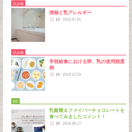
読み物
便秘と乳アレルギー
12
2023.07.01
読み物
学校給食における卵、乳の使用頻度
例
15
2019.12.19
PR
乳酸菌＆ファイバーチョコレートを
食べてみましたコメント！
10
2018.06.17