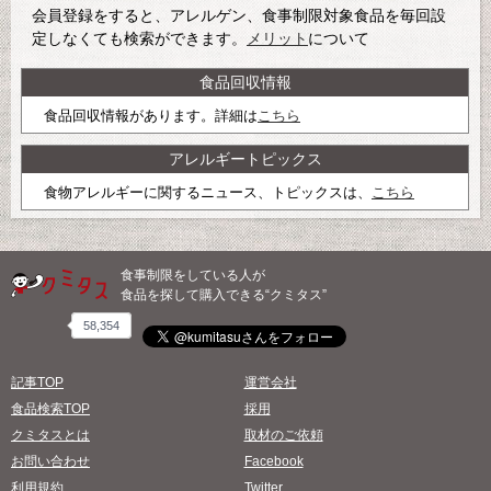
会員登録をすると、アレルゲン、食事制限対象食品を毎回設
定しなくても検索ができます。
メリット
について
食品回収情報
食品回収情報があります。詳細は
こちら
アレルギートピックス
食物アレルギーに関するニュース、トピックスは、
こちら
食事制限をしている人が
食品を探して購入できる“クミタス”
58,354
記事TOP
運営会社
食品検索TOP
採用
クミタスとは
取材のご依頼
お問い合わせ
Facebook
利用規約
Twitter