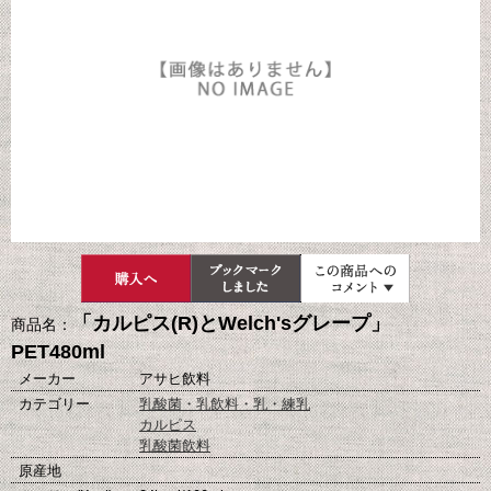
「カルピス(R)とWelch'sグレープ」
商品名：
PET480ml
メーカー
アサヒ飲料
カテゴリー
乳酸菌・乳飲料・乳・練乳
カルピス
乳酸菌飲料
原産地