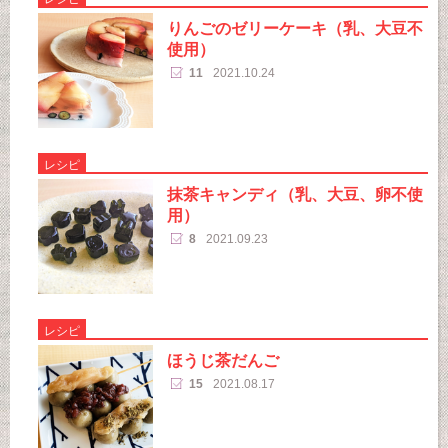
りんごのゼリーケーキ（乳、大豆不
使用）
11
2021.10.24
レシピ
抹茶キャンディ（乳、大豆、卵不使
用）
8
2021.09.23
レシピ
ほうじ茶だんご
15
2021.08.17