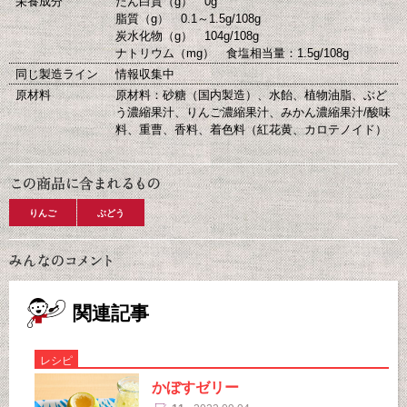
栄養成分
たん白質（g） 0g
脂質（g） 0.1～1.5g/108g
炭水化物（g） 104g/108g
ナトリウム（mg） 食塩相当量：1.5g/108g
同じ製造ライン
情報収集中
原材料
原材料：砂糖（国内製造）、水飴、植物油脂、ぶど
う濃縮果汁、りんご濃縮果汁、みかん濃縮果汁/酸味
料、重曹、香料、着色料（紅花黄、カロテノイド）
りんご
ぶどう
関連記事
レシピ
かぼすゼリー