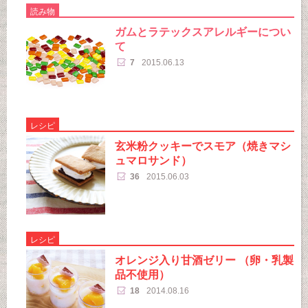
読み物
ガムとラテックスアレルギーについ
て
7
2015.06.13
レシピ
玄米粉クッキーでスモア（焼きマシ
ュマロサンド）
36
2015.06.03
レシピ
オレンジ入り甘酒ゼリー （卵・乳製
品不使用）
18
2014.08.16