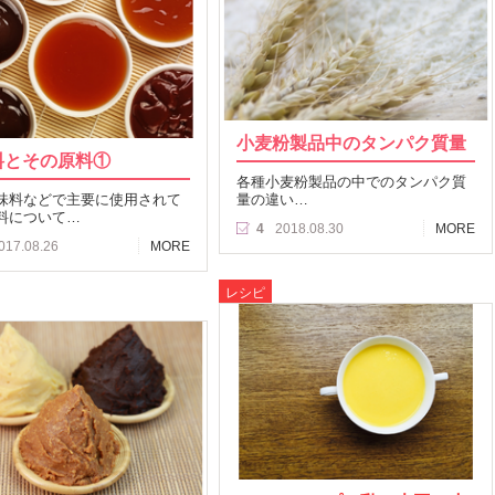
小麦粉製品中のタンパク質量
料とその原料①
各種小麦粉製品の中でのタンパク質
味料などで主要に使用されて
量の違い…
料について…
4
2018.08.30
MORE
017.08.26
MORE
レシピ