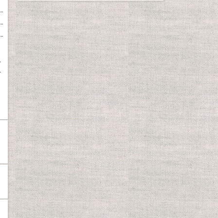
、
オ
オ
、