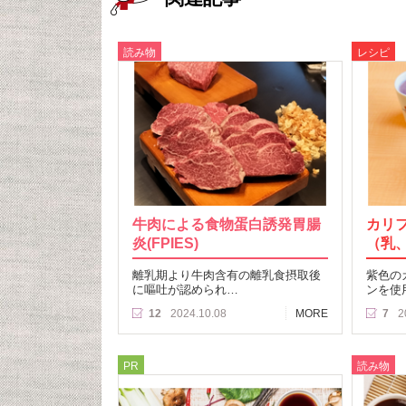
読み物
レシピ
牛肉による食物蛋白誘発胃腸
カリ
炎(FPIES)
（乳
離乳期より牛肉含有の離乳食摂取後
紫色の
に嘔吐が認められ…
ンを使
12
2024.10.08
MORE
7
2
PR
読み物