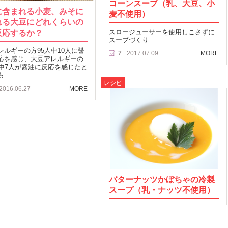
コーンスープ（乳、大豆、小
に含まれる小麦、みそに
麦不使用）
れる大豆にどれくらいの
反応するか？
スロージューサーを使用しこさずに
スープづくり…
レルギーの方95人中10人に醤
7
2017.07.09
MORE
応を感じ、大豆アレルギーの
人中7人が醤油に反応を感じたと
も…
レシピ
2016.06.27
MORE
バターナッツかぼちゃの冷製
スープ（乳・ナッツ不使用）
クリーミーなバターナッツかぼちゃ
でつくる冷製スープ！…