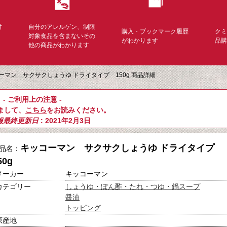
対
自分のアレルゲン、制限
購入・ブックマーク履歴
ク
く
対象食品を含まないその
がわかります
品
他の商品がわかります
ーマン サクサクしょうゆ ドライタイプ 150g 商品詳細
- ご利用上の注意 -
まして、
こちら
をお読みください。
報最終更新日
: 2021年2月3日
キッコーマン サクサクしょうゆ ドライタイプ
品名：
50g
メーカー
キッコーマン
カテゴリー
しょうゆ・ぽん酢・たれ・つゆ・鍋スープ
醤油
トッピング
原産地