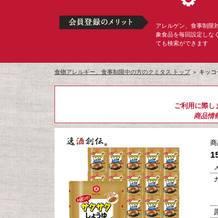
アレルゲン、食事制限
象食品を毎回設定しな
ても検索ができます
食物アレルギー、食事制限中の方のクミタス トップ
＞
キッコ
ご利用に際し
商品情
商
1