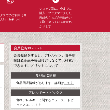
ショップ別に、今までに
購入・ブックマークした
ミタスでのご利用は商
商品のうちどの商品をい
購入時も無料です
ま取り扱っているかがわ
かります
会員登録をすると、アレルゲン、食事制
限対象食品を毎回設定しなくても検索が
できます。
メリット
について
食品回収情報
食品回収情報があります。詳細は
こちら
アレルギートピックス
食物アレルギーに関するニュース、トピ
ックスは、
こちら