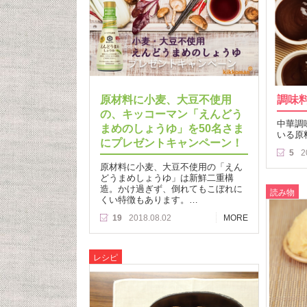
原材料に小麦、大豆不使用
調味
の、キッコーマン「えんどう
中華調
まめのしょうゆ」を50名さま
いる原
にプレゼントキャンペーン！
5
2
原材料に小麦、大豆不使用の「えん
どうまめしょうゆ」は新鮮二重構
造。かけ過ぎず、倒れてもこぼれに
読み物
くい特徴もあります。…
19
2018.08.02
MORE
レシピ