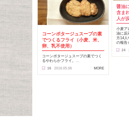
醤油
含ま
人が
小麦ア
コーンポタージュスープの素
油に反
方14
でつくるフライ（小麦、米、
の報告
卵、乳不使用）
24
コーンポタージュスープの素でつく
るやわらかフライ。…
16
2016.05.06
MORE