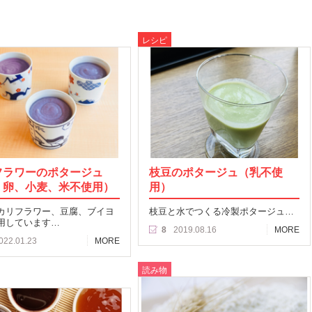
レシピ
フラワーのポタージュ
枝豆のポタージュ（乳不使
、卵、小麦、米不使用）
用）
カリフラワー、豆腐、ブイヨ
枝豆と水でつくる冷製ポタージュ…
用しています…
8
2019.08.16
MORE
022.01.23
MORE
読み物