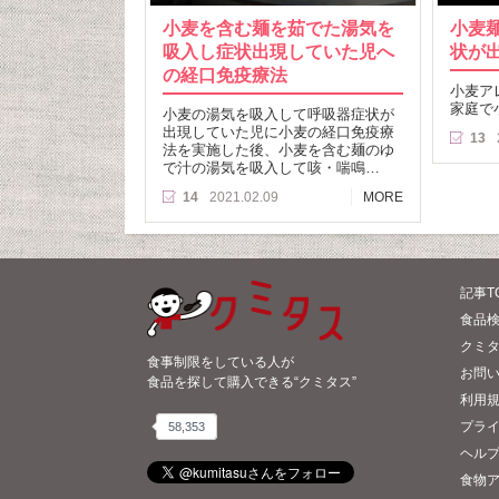
小麦を含む麺を茹でた湯気を
小麦
吸入し症状出現していた児へ
状が
の経口免疫療法
小麦ア
家庭で
小麦の湯気を吸入して呼吸器症状が
出現していた児に小麦の経口免疫療
13
法を実施した後、小麦を含む麺のゆ
で汁の湯気を吸入して咳・喘鳴…
14
2021.02.09
MORE
記事T
食品検
クミ
食事制限をしている人が
お問
食品を探して購入できる“クミタス”
利用
プラ
58,353
ヘル
食物ア