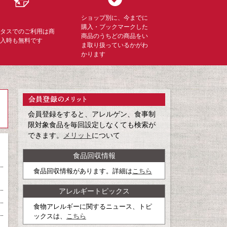
ショップ別に、今までに
購入・ブックマークした
ミタスでのご利用は商
商品のうちどの商品をい
購入時も無料です
ま取り扱っているかがわ
かります
会員登録をすると、アレルゲン、食事制
限対象食品を毎回設定しなくても検索が
できます。
メリット
について
食品回収情報
食品回収情報があります。詳細は
こちら
アレルギートピックス
食物アレルギーに関するニュース、トピ
ックスは、
こちら