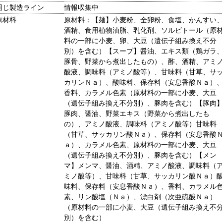
同じ製造ライン
情報収集中
原材料
原材料：【麺】小麦粉、全卵粉、食塩、かんすい
酒精、食用植物油脂、乳化剤、ソルビトール（原
料の一部に小麦、卵、大豆（遺伝子組み換え不分
別）を含む）【スープ】醤油、エキス類（鶏ガラ
豚骨、野菜から煮出したもの）、酢、酒精、アミ
酸液、調味料（アミノ酸等）、甘味料（甘草、サ
カリンＮａ）、酸味料、保存料（安息香酸Ｎａ）
香料、カラメル色素（原材料の一部に小麦、大豆
（遺伝子組み換え不分別）、豚肉を含む）【豚肉
豚肉、醤油、野菜エキス（野菜から煮出したも
の）、アミノ酸液、調味料（アミノ酸等）甘味料
（甘草、サッカリン酸Ｎａ）、保存料（安息香酸
ａ）、カラメル色素、原材料の一部に小麦、大豆
（遺伝子組み換え不分別）、豚肉を含む）【メン
マ】メンマ、醤油、酒精、アミノ酸液、調味料（
ミノ酸等）、甘味料（甘草、サッカリン酸Ｎａ）
味料、保存料（安息香酸Ｎａ）、香料、カラメル
素、リン酸塩（Ｎａ）、漂白剤（次亜硫酸Ｎａ）
（原材料の一部に小麦、大豆（遺伝子組み換え不
別）を含む）