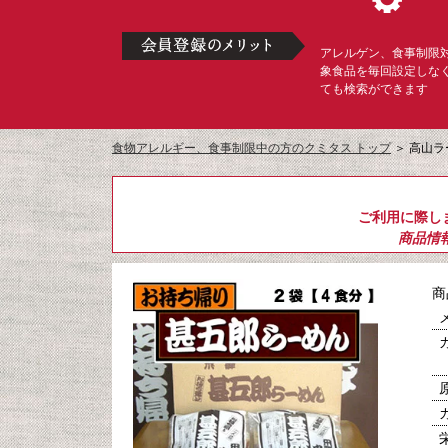
アレルゲン、食事制限
象食品を毎回設定しな
ても検索ができます
食物アレルギー、食事制限中の方のクミタス トップ
＞
高山ラ
ご利用に際し
商品情
商