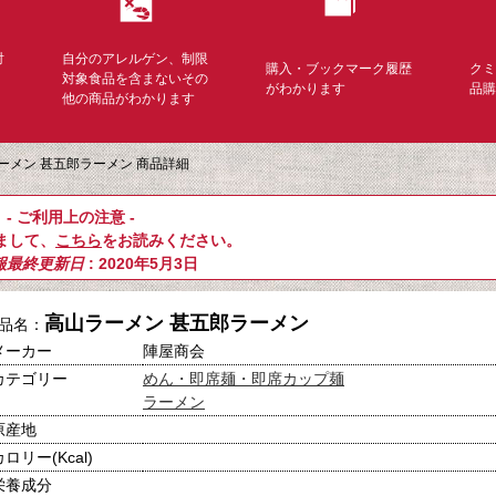
対
自分のアレルゲン、制限
購入・ブックマーク履歴
ク
く
対象食品を含まないその
がわかります
品
他の商品がわかります
ーメン 甚五郎ラーメン 商品詳細
- ご利用上の注意 -
まして、
こちら
をお読みください。
報最終更新日
: 2020年5月3日
高山ラーメン 甚五郎ラーメン
品名：
メーカー
陣屋商会
カテゴリー
めん・即席麺・即席カップ麺
ラーメン
原産地
カロリー(Kcal)
栄養成分