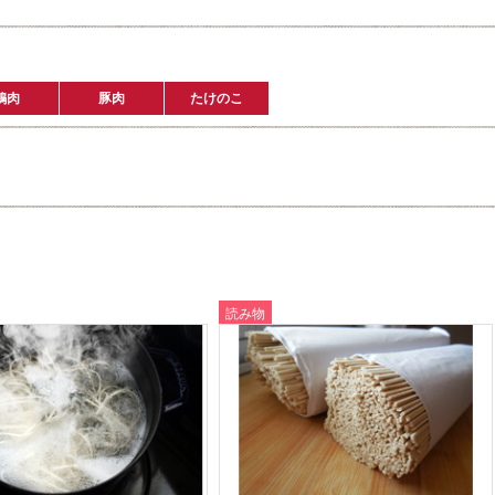
鶏肉
豚肉
たけのこ
読み物