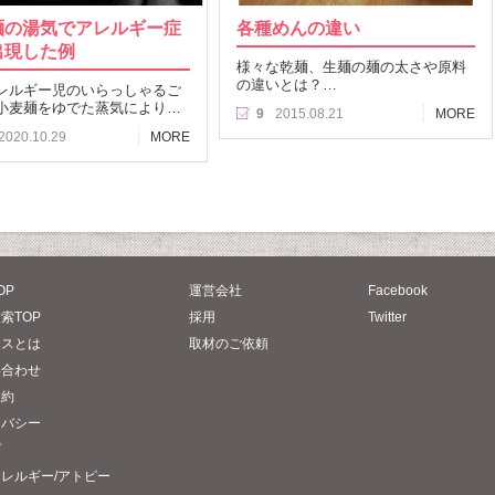
麺の湯気でアレルギー症
各種めんの違い
出現した例
様々な乾麺、生麺の麺の太さや原料
の違いとは？…
レルギー児のいらっしゃるご
小麦麺をゆでた蒸気により…
9
2015.08.21
MORE
2020.10.29
MORE
OP
運営会社
Facebook
索TOP
採用
Twitter
タスとは
取材のご依頼
い合わせ
規約
イバシー
プ
レルギー/アトピー