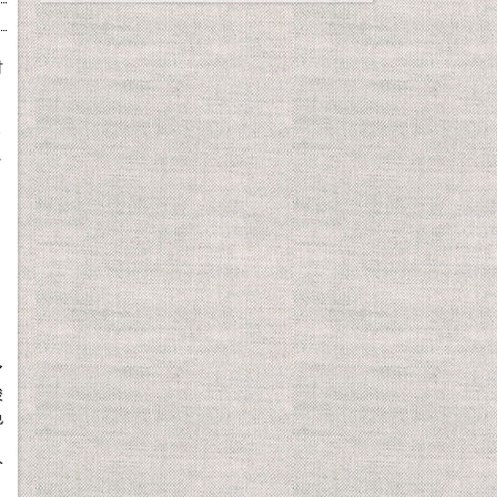
、
材
、
ノ
ッ
、
】
Ｎ
ア
酸
色
分