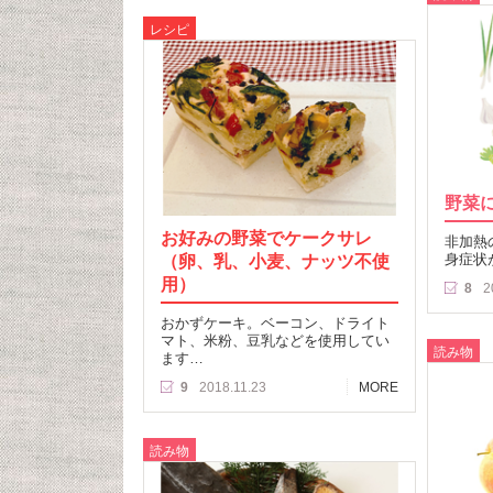
レシピ
野菜
お好みの野菜でケークサレ
非加熱
（卵、乳、小麦、ナッツ不使
身症状
用）
8
2
おかずケーキ。ベーコン、ドライト
マト、米粉、豆乳などを使用してい
読み物
ます…
9
2018.11.23
MORE
読み物