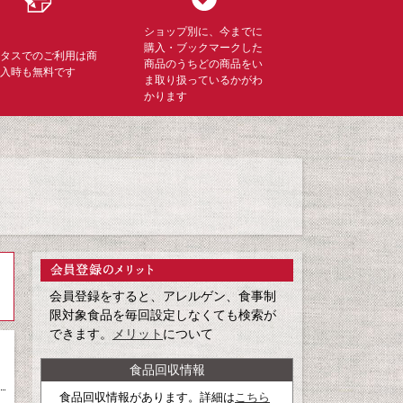
ショップ別に、今までに
購入・ブックマークした
ミタスでのご利用は商
商品のうちどの商品をい
購入時も無料です
ま取り扱っているかがわ
かります
会員登録をすると、アレルゲン、食事制
限対象食品を毎回設定しなくても検索が
できます。
メリット
について
食品回収情報
食品回収情報があります。詳細は
こちら