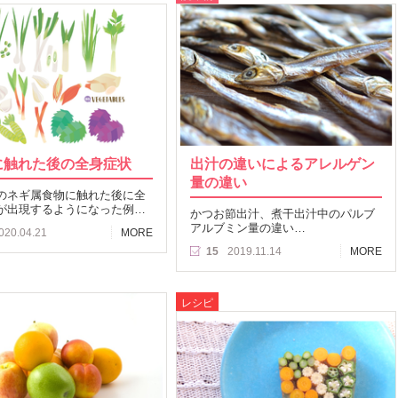
に触れた後の全身症状
出汁の違いによるアレルゲン
量の違い
のネギ属食物に触れた後に全
が出現するようになった例…
かつお節出汁、煮干出汁中のパルブ
アルブミン量の違い…
020.04.21
MORE
15
2019.11.14
MORE
レシピ