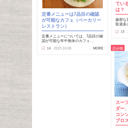
てい
は？
定番メニューは7品目の確認
が可能なカフェ（ベーカリー
厳密な
取過多
レストラン）
15
定番メニューについては、7品目の確
認が可能な年中無休のカフェ…
読み物
14
2015.10.06
MORE
スー
ダー
コン
ブロ