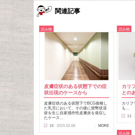
関連記事
読み物
読み物
皮膚症状のある状態下での症
カリ
状出現のケースから
との
皮膚症状のある状態下でBCG接種し
カリフ
た乳児において、その後に貨幣状湿
も…
疹を生じ自家感作性皮膚炎を発症し
13
たケース…
10
2025.02.08
MORE
読み物