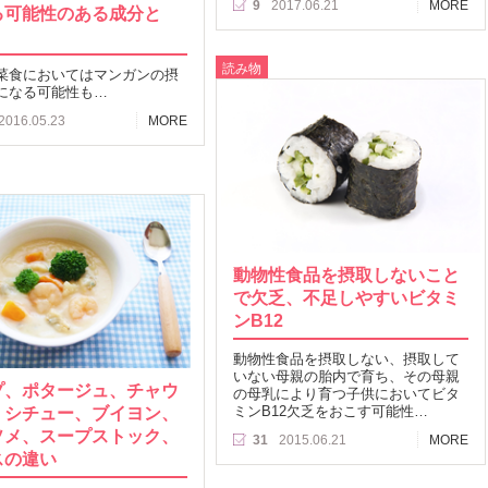
9
2017.06.21
MORE
る可能性のある成分と
読み物
菜食においてはマンガンの摂
になる可能性も…
2016.05.23
MORE
動物性食品を摂取しないこと
で欠乏、不足しやすいビタミ
ンB12
動物性食品を摂取しない、摂取して
いない母親の胎内で育ち、その母親
プ、ポタージュ、チャウ
の母乳により育つ子供においてビタ
、シチュー、ブイヨン、
ミンB12欠乏をおこす可能性…
ソメ、スープストック、
31
2015.06.21
MORE
スの違い