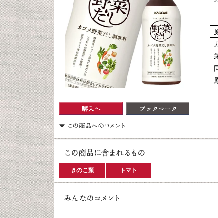
きのこ類
トマト