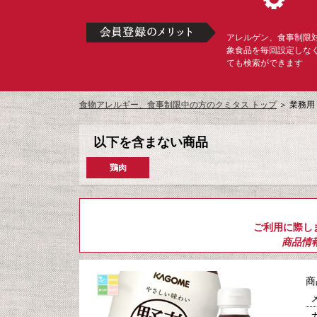
アレルゲン、食事制限
象食品を毎回設定しな
ても検索ができます
食物アレルギー、食事制限中の方のクミタス トップ
＞
業務用
以下を含まない商品
鶏肉
ご利用に際し
商品情
商