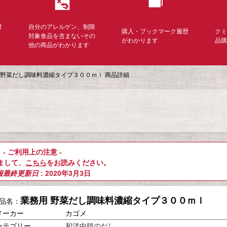
対
自分のアレルゲン、制限
購入・ブックマーク履歴
ク
く
対象食品を含まないその
がわかります
品
他の商品がわかります
 野菜だし調味料濃縮タイプ３００ｍｌ 商品詳細
- ご利用上の注意 -
まして、
こちら
をお読みください。
報最終更新日
: 2020年3月3日
業務用 野菜だし調味料濃縮タイプ３００ｍｌ
品名：
メーカー
カゴメ
カテゴリー
和洋中韓のだし