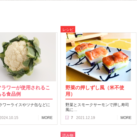
レシピ
フラワーが使用されるこ
野菜の押しずし風（米不使
ある食品例
用）
ラワーライスやツナ缶などに
野菜とスモークサーモンで押し寿司
風に…
2024.10.15
MORE
7
2021.12.19
MORE
読み物