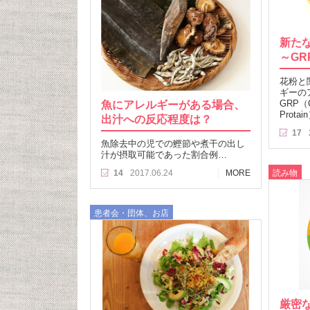
新た
～GR
花粉と
ギーの
魚にアレルギーがある場合、
GRP（Gi
Prota
出汁への反応程度は？
17
魚除去中の児での鰹節や煮干の出し
汁が摂取可能であった割合例…
読み物
14
2017.06.24
MORE
患者会・団体、お店
厳密