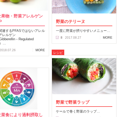
な果物・野菜アレルゲン
P
野菜のテリーヌ
関連するPFASではないアレル
一度に野菜が摂りやすいメニュー…
アレルゲン
8
2017.08.27
MORE
bberellin－Regulated
in）…
2018.07.26
MORE
レシピ
野菜で野菜ラップ
ケールで巻く野菜のラップ…
な菜食により過剰摂取し