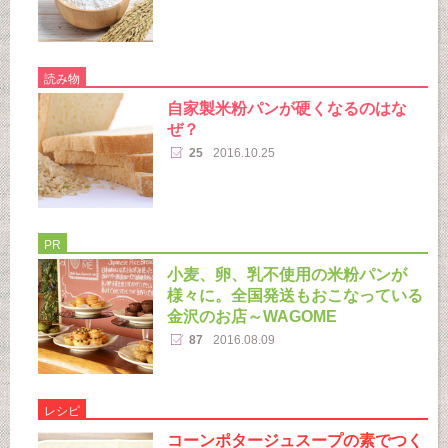
読み物
自家製米粉パンが硬くなるのはな
ぜ？
25
2016.10.25
PR
小麦、卵、乳不使用の米粉パンが
様々に。全国発送もおこなっている
金沢のお店～WAGOME
87
2016.08.09
レシピ
コーンポタージュスープの素でつく