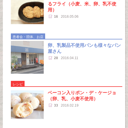
るフライ（小麦、米、卵、乳不使
用）
16
2016.05.06
患者会・団体、お店
卵、乳製品不使用パンも様々なパン
屋さん
28
2016.04.11
レシピ
ベーコン入りポン・デ・ケージョ
（卵、乳、小麦不使用）
33
2016.02.19