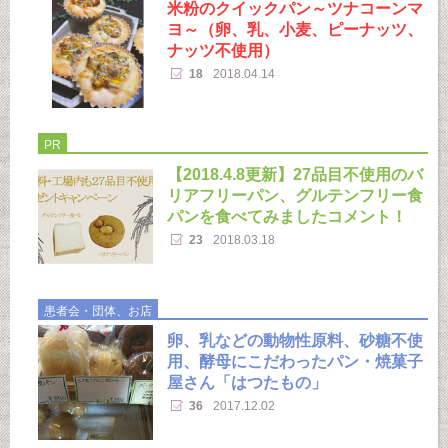
米粉のクイックパン～ツナコーンマ
ヨ～（卵、乳、小麦、ピーナッツ、
ナッツ不使用）
18
2018.04.14
PR
【2018.4.8更新】27品目不使用のバ
リアフリーパン、グルテンフリー食
パンを食べてみましたコメント！
23
2018.03.18
患者会・団体、お店
卵、乳などの動物性原料、砂糖不使
用、酵母にこだわったパン・焼菓子
屋さん「はつたもの」
36
2017.12.02