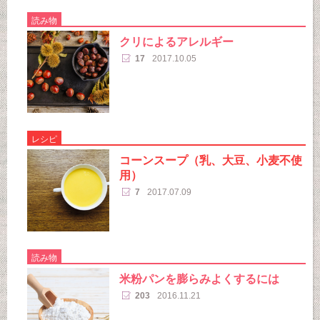
読み物
クリによるアレルギー
17
2017.10.05
レシピ
コーンスープ（乳、大豆、小麦不使
用）
7
2017.07.09
読み物
米粉パンを膨らみよくするには
203
2016.11.21