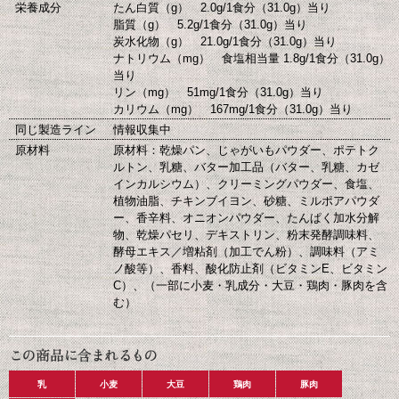
栄養成分
たん白質（g） 2.0g/1食分（31.0g）当り
脂質（g） 5.2g/1食分（31.0g）当り
炭水化物（g） 21.0g/1食分（31.0g）当り
ナトリウム（mg） 食塩相当量 1.8g/1食分（31.0g）
当り
リン（mg） 51mg/1食分（31.0g）当り
カリウム（mg） 167mg/1食分（31.0g）当り
同じ製造ライン
情報収集中
原材料
原材料：乾燥パン、じゃがいもパウダー、ポテトク
ルトン、乳糖、バター加工品（バター、乳糖、カゼ
インカルシウム）、クリーミングパウダー、食塩、
植物油脂、チキンブイヨン、砂糖、ミルポアパウダ
ー、香辛料、オニオンパウダー、たんぱく加水分解
物、乾燥パセリ、デキストリン、粉末発酵調味料、
酵母エキス／増粘剤（加工でん粉）、調味料（アミ
ノ酸等）、香料、酸化防止剤（ビタミンE、ビタミン
C）、（一部に小麦・乳成分・大豆・鶏肉・豚肉を含
む）
乳
小麦
大豆
鶏肉
豚肉