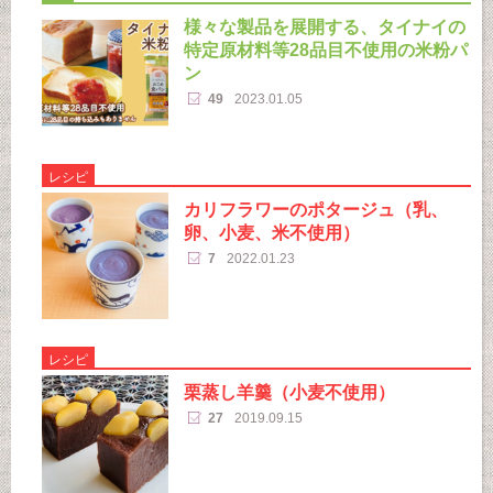
様々な製品を展開する、タイナイの
特定原材料等28品目不使用の米粉パ
ン
49
2023.01.05
レシピ
カリフラワーのポタージュ（乳、
卵、小麦、米不使用）
7
2022.01.23
レシピ
栗蒸し羊羹（小麦不使用）
27
2019.09.15