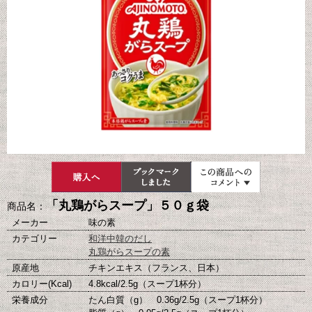
「丸鶏がらスープ」５０ｇ袋
商品名：
メーカー
味の素
カテゴリー
和洋中韓のだし
丸鶏がらスープの素
原産地
チキンエキス（フランス、日本）
カロリー(Kcal)
4.8kcal/2.5g（スープ1杯分）
栄養成分
たん白質（g） 0.36g/2.5g（スープ1杯分）