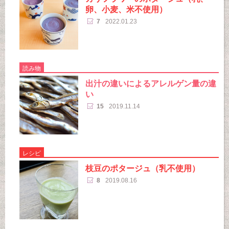
卵、小麦、米不使用）
7
2022.01.23
読み物
出汁の違いによるアレルゲン量の違
い
15
2019.11.14
レシピ
枝豆のポタージュ（乳不使用）
8
2019.08.16