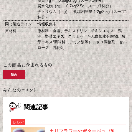
脂質（g） 0.05g/2.5g（スープ1杯分）
炭水化物（g） 0.74g/2.5g（スープ1杯分）
ナトリウム（mg） 食塩相当量 1.2g/2.5g（スープ1
杯分）
同じ製造ライン
情報収集中
原材料
原材料：食塩、デキストリン、チキンエキス、鶏
油、野菜エキス、こしょう、たん白加水分解物、酵
母エキス/調味料（アミノ酸等）、ｐＨ調整剤、セル
ロース、乳化剤
鶏肉
関連記事
レシピ
カリフラワーのポタージュ（乳、