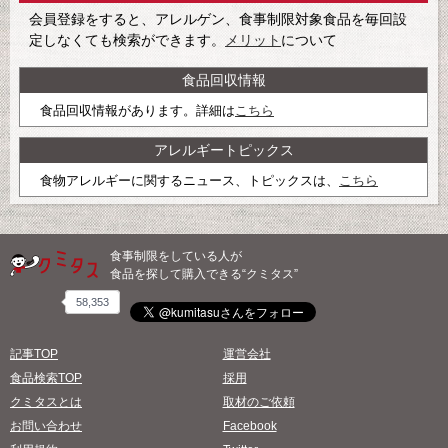
会員登録をすると、アレルゲン、食事制限対象食品を毎回設
定しなくても検索ができます。
メリット
について
食品回収情報
食品回収情報があります。詳細は
こちら
アレルギートピックス
食物アレルギーに関するニュース、トピックスは、
こちら
食事制限をしている人が
食品を探して購入できる“クミタス”
58,353
記事TOP
運営会社
食品検索TOP
採用
クミタスとは
取材のご依頼
お問い合わせ
Facebook