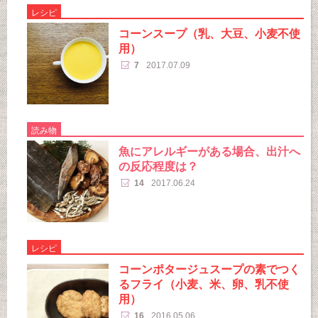
レシピ
コーンスープ（乳、大豆、小麦不使
用）
7
2017.07.09
読み物
魚にアレルギーがある場合、出汁へ
の反応程度は？
14
2017.06.24
レシピ
コーンポタージュスープの素でつく
るフライ（小麦、米、卵、乳不使
用）
16
2016.05.06