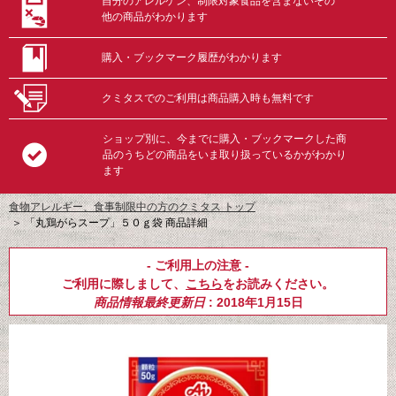
自分のアレルゲン、制限対象食品を含まないその
他の商品がわかります
購入・ブックマーク履歴がわかります
クミタスでのご利用は商品購入時も無料です
ショップ別に、今までに購入・ブックマークした商
品のうちどの商品をいま取り扱っているかがわかり
ます
食物アレルギー、食事制限中の方のクミタス トップ
＞
「丸鶏がらスープ」５０ｇ袋 商品詳細
- ご利用上の注意 -
ご利用に際しまして、
こちら
をお読みください。
商品情報最終更新日
: 2018年1月15日