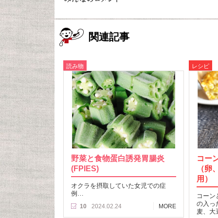
関連記事
読み物
レシピ
野菜と食物蛋白誘発胃腸炎
コー
(FPIES)
（卵
用）
オクラを摂取していた女児での症
例…
コーン
の入っ
10
2024.02.24
MORE
麦、大