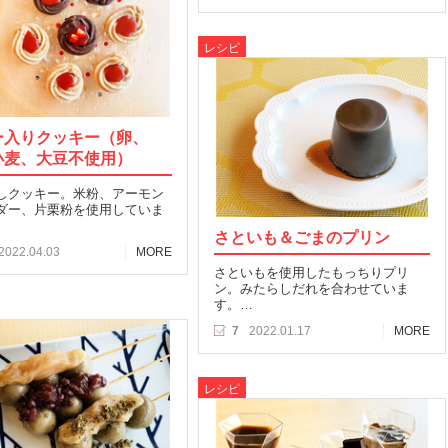
レシピ
ー入りクッキー（卵、
小麦、大豆不使用）
しクッキー。米粉、アーモン
ダー、片栗粉を使用していま
さといも＆ごまのプリン
2022.04.03
MORE
さといもを使用したもっちりプリ
ン。みたらしだれを合わせていま
す。…
7
2022.01.17
MORE
レシピ