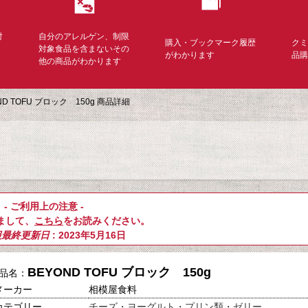
対
自分のアレルゲン、制限
購入・ブックマーク履歴
ク
く
対象食品を含まないその
がわかります
品
他の商品がわかります
ND TOFU ブロック 150g 商品詳細
- ご利用上の注意 -
まして、
こちら
をお読みください。
報最終更新日
: 2023年5月16日
BEYOND TOFU ブロック 150g
品名：
メーカー
相模屋食料
カテゴリー
チーズ・ヨーグルト・プリン類・ゼリー