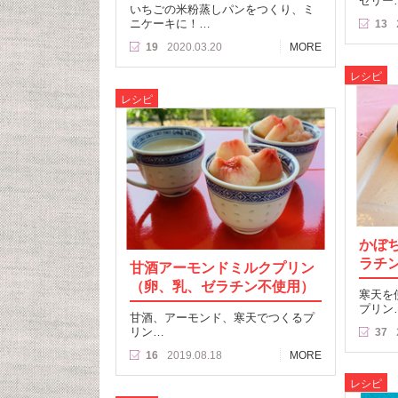
ゼリー
いちごの米粉蒸しパンをつくり、ミ
ニケーキに！…
13
19
2020.03.20
MORE
レシピ
レシピ
かぼ
ラチ
甘酒アーモンドミルクプリン
（卵、乳、ゼラチン不使用）
寒天を
プリン
甘酒、アーモンド、寒天でつくるプ
リン…
37
16
2019.08.18
MORE
レシピ