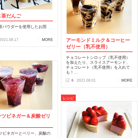
じ茶だんご
茶パウダーを使用したお団
アーモンドミルク＆コーヒー
2021.08.17
MORE
ゼリー（乳不使用）
チョコレートシロップ（乳不使用）
を加えたり、スライスアーモンド、
チョコレート（乳不使用）を入れて
も！…
6
2021.08.01
MORE
レシピ
ーツビネガー＆炭酸ゼリ
ツビネガーとベリー、炭酸の