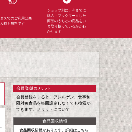
ショップ別に、今までに
購入・ブックマークした
ミタスでのご利用は商
商品のうちどの商品をい
購入時も無料です
ま取り扱っているかがわ
かります
会員登録をすると、アレルゲン、食事制
限対象食品を毎回設定しなくても検索が
できます。
メリット
について
食品回収情報
食品回収情報があります。詳細は
こちら