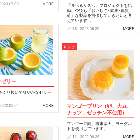
2023.07.09
MORE
「食べるサス活」プロジェクトを始
動。今後も「おいしさ×健康×低負
荷」な製品を提供していきたいと考
えています…
53
2023.06.20
MORE
レシピ
すゼリー
をくり抜いて爽やかなゼリー
マンゴープリン（卵、大豆、
2022.09.04
MORE
ナッツ、ゼラチン不使用）
マンゴー果肉、粉末寒天、ヨーグル
トを使用しています。…
11
2022.08.28
MORE