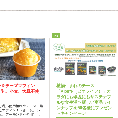
PR
ン＆チーズマフィン
植物生まれのチーズ
、乳、小麦、大豆不使
「Violife（ビオライフ）」カ
ラダにも環境にもサステナブ
ルな食生活〜新しい商品ライ
と乳不使用植物性チーズ、塩
ンナップを50名様にプレゼン
たマフィン！（卵、乳、小
トキャンペーン！
豆、アーモンド不使用）…