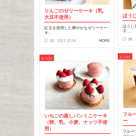
りんごのゼリーケーキ（乳、
ほう
大豆不使用）
ほうじ
紅玉を使用した爽やかなゼリーケー
子…
キ…
15
11
2021.10.24
MORE
レシピ
レシピ
フル
いちごの蒸しパンミニケーキ
ー
（卵、乳、小麦、ナッツ不使
用）
フルー