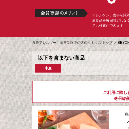
アレルゲン、食事制限
象食品を毎回設定しな
ても検索ができます
食物アレルギー、食事制限中の方のクミタス トップ
＞
BEYO
以下を含まない商品
小麦
ご利用に際し
商品情
商