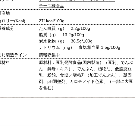
チーズ様食品
原産地
カロリー(Kcal)
271kcal/100g
栄養成分
たん白質（g） 2.2g/100g
脂質（g） 13.2g/100g
炭水化物（g） 36.5g/100g
ナトリウム（mg） 食塩相当量 1.5g/100g
同じ製造ライン
情報収集中
原材料
原材料：豆乳発酵食品(国内製造）（豆乳、でんぷ
ん、酵母エキス）、でんぷん、植物油、低脂肪豆
乳、粉飴、食塩／増粘剤（加工でんぷん）、凝固
剤、pH調整剤、カロチノイド色素、（一部に大豆
を含む）