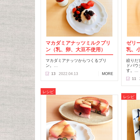
マカダミアナッツミルクプリ
ゼリ
ン（乳、卵、大豆不使用）
乳、
マカダミアナッツからつくるプリ
絞りだ
ン。…
ドパウ
す。…
13
2022.04.13
MORE
11
レシピ
レシピ