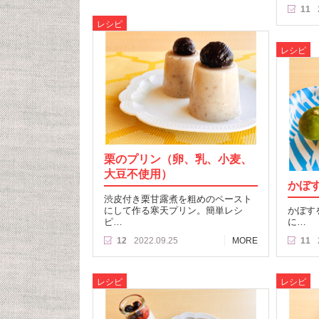
11
レシピ
レシピ
栗のプリン（卵、乳、小麦、
大豆不使用）
かぼ
渋皮付き栗甘露煮を粗めのペースト
にして作る寒天プリン。簡単レシ
かぼす
ピ…
に…
12
2022.09.25
MORE
11
レシピ
レシピ