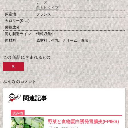
チーズ
白カビタイプ
原産地
フランス
カロリー(Kcal)
栄養成分
同じ製造ライン
情報収集中
原材料
原材料：生乳、クリーム、食塩
乳
関連記事
読み物
野菜と食物蛋白誘発胃腸炎(FPIES)