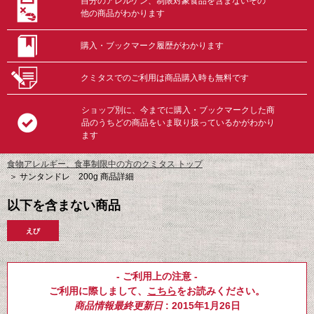
自分のアレルゲン、制限対象食品を含まないその
他の商品がわかります
購入・ブックマーク履歴がわかります
クミタスでのご利用は商品購入時も無料です
ショップ別に、今までに購入・ブックマークした商
品のうちどの商品をいま取り扱っているかがわかり
ます
食物アレルギー、食事制限中の方のクミタス トップ
＞
サンタンドレ 200g 商品詳細
以下を含まない商品
えび
- ご利用上の注意 -
ご利用に際しまして、
こちら
をお読みください。
商品情報最終更新日
: 2015年1月26日