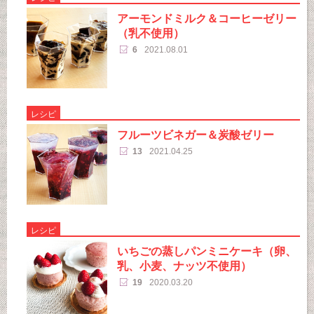
アーモンドミルク＆コーヒーゼリー
（乳不使用）
6
2021.08.01
レシピ
フルーツビネガー＆炭酸ゼリー
13
2021.04.25
レシピ
いちごの蒸しパンミニケーキ（卵、
乳、小麦、ナッツ不使用）
19
2020.03.20