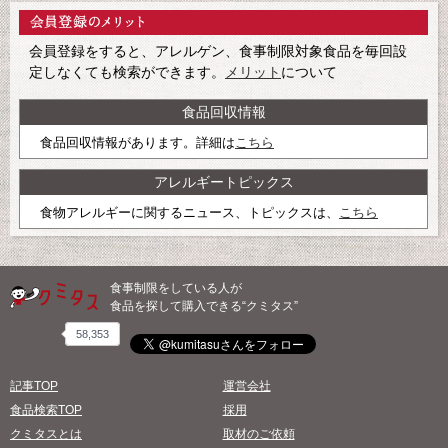
会員登録をすると、アレルゲン、食事制限対象食品を毎回設
定しなくても検索ができます。
メリット
について
食品回収情報
食品回収情報があります。詳細は
こちら
アレルギートピックス
食物アレルギーに関するニュース、トピックスは、
こちら
食事制限をしている人が
食品を探して購入できる“クミタス”
58,353
記事TOP
運営会社
食品検索TOP
採用
クミタスとは
取材のご依頼