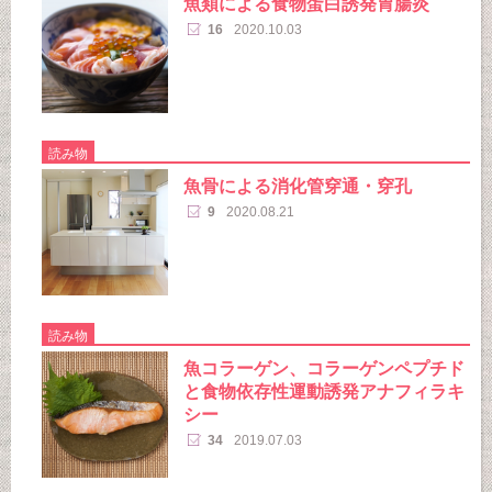
魚類による食物蛋白誘発胃腸炎
16
2020.10.03
読み物
魚骨による消化管穿通・穿孔
9
2020.08.21
読み物
魚コラーゲン、コラーゲンペプチド
と食物依存性運動誘発アナフィラキ
シー
34
2019.07.03