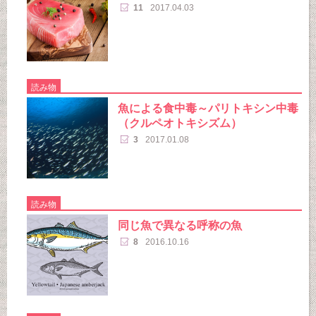
11
2017.04.03
読み物
魚による食中毒～パリトキシン中毒
（クルペオトキシズム）
3
2017.01.08
読み物
同じ魚で異なる呼称の魚
8
2016.10.16