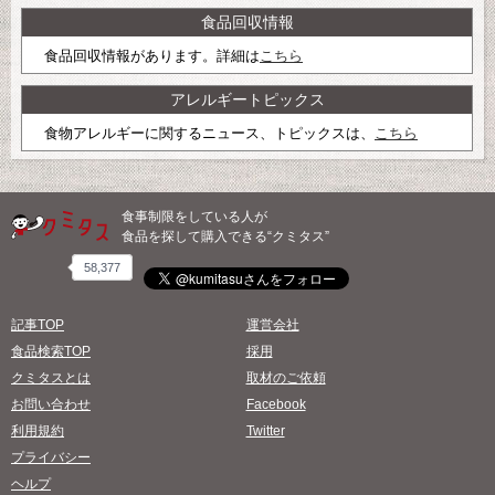
食品回収情報
食品回収情報があります。詳細は
こちら
アレルギートピックス
食物アレルギーに関するニュース、トピックスは、
こちら
食事制限をしている人が
食品を探して購入できる“クミタス”
58,377
記事TOP
運営会社
食品検索TOP
採用
クミタスとは
取材のご依頼
お問い合わせ
Facebook
利用規約
Twitter
プライバシー
ヘルプ