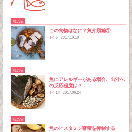
読み物
この食物はなに？魚介類編①
5
2017.10.18
読み物
魚にアレルギーがある場合、出汁へ
の反応程度は？
14
2017.06.24
読み物
魚のヒスタミン蓄積を抑制する