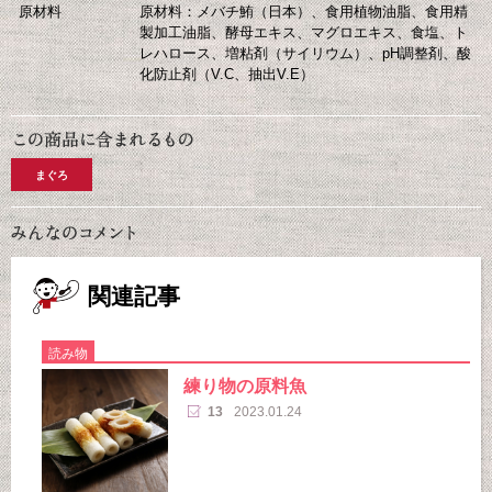
原材料
原材料：メバチ鮪（日本）、食用植物油脂、食用精
製加工油脂、酵母エキス、マグロエキス、食塩、ト
レハロース、増粘剤（サイリウム）、pH調整剤、酸
化防止剤（V.C、抽出V.E）
まぐろ
関連記事
読み物
練り物の原料魚
13
2023.01.24