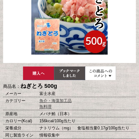
ねぎとろ 500g
商品名：
メーカー
富士水産
カテゴリー
魚介・海藻加工品
魚料理
原産地
メバチ鮪（日本）
カロリー(Kcal)
156kcal/100g当たり
栄養成分
ナトリウム（mg） 食塩相当量0.17g/100g当たり
同じ製造ライン
情報収集中