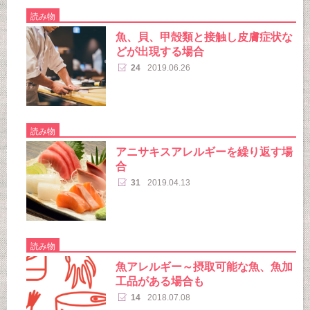
読み物
魚、貝、甲殻類と接触し皮膚症状な
どが出現する場合
24
2019.06.26
読み物
アニサキスアレルギーを繰り返す場
合
31
2019.04.13
読み物
魚アレルギー～摂取可能な魚、魚加
工品がある場合も
14
2018.07.08