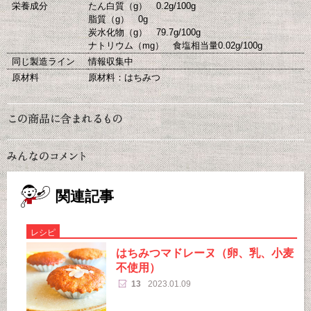
栄養成分
たん白質（g） 0.2g/100g
脂質（g） 0g
炭水化物（g） 79.7g/100g
ナトリウム（mg） 食塩相当量0.02g/100g
同じ製造ライン
情報収集中
原材料
原材料：はちみつ
関連記事
レシピ
はちみつマドレーヌ（卵、乳、小麦
不使用）
13
2023.01.09