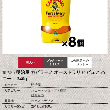
明治屋 カピラーノ オーストラリア ピュア ハ
商品名：
ニー 340g
メーカー
明治屋
カテゴリー
ハニー・シロップ・糖類
はちみつ
原産地
オーストラリア
カロリー(Kcal)
294ｋcal/100g