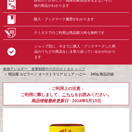
自分のアレルゲン、制限対象食品を含まないその
他の商品がわかります
購入・ブックマーク履歴がわかります
クミタスでのご利用は商品購入時も無料です
ショップ別に、今までに購入・ブックマークした商
品のうちどの商品をいま取り扱っているかがわかり
ます
食物アレルギー、食事制限中の方のクミタス トップ
＞
明治屋 カピラーノ オーストラリア ピュア ハニー 340g 商品詳細
- ご利用上の注意 -
ご利用に際しまして、
こちら
をお読みください。
商品情報最終更新日
: 2018年5月13日