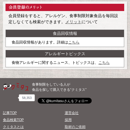
会員登録をすると、アレルゲン、食事制限対象食品を毎回設
定しなくても検索ができます。
メリット
について
食品回収情報
食品回収情報があります。詳細は
こちら
アレルギートピックス
食物アレルギーに関するニュース、トピックスは、
こちら
食事制限をしている人が
食品を探して購入できる“クミタス”
58,353
記事TOP
運営会社
食品検索TOP
採用
クミタスとは
取材のご依頼